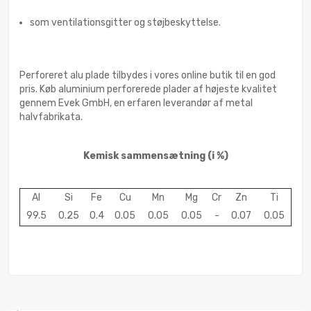
som ventilationsgitter og støjbeskyttelse.
Perforeret alu plade tilbydes i vores online butik til en god
pris. Køb aluminium perforerede plader af højeste kvalitet
gennem Evek GmbH, en erfaren leverandør af metal
halvfabrikata.
Kemisk sammensætning
(i %)
Al
Si
Fe
Cu
Mn
Mg
Cr
Zn
Ti
99.5
0.25
0.4
0.05
0.05
0.05
-
0.07
0.05