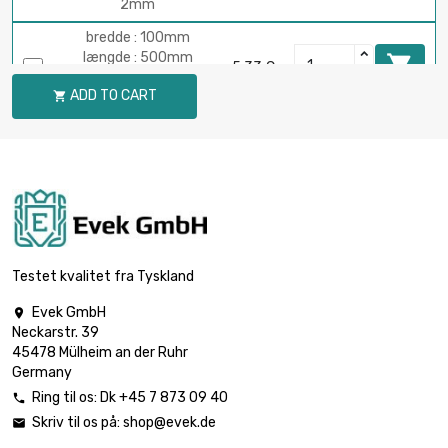
2mm
bredde : 100mm
længde : 500mm

5,33 €
Tykkelse / styrke :
ADD TO CART

2mm
bredde : 100mm
længde : 600mm

6,40 €
Tykkelse / styrke :
2mm
bredde : 100mm
længde : 700mm

7,46 €
Tykkelse / styrke :
Testet kvalitet fra Tyskland
2mm
Evek GmbH

bredde : 100mm
Neckarstr. 39
længde : 800mm

8,53 €
45478 Mülheim an der Ruhr
Tykkelse / styrke :
Germany
2mm
Ring til os:
Dk +45 7 873 09 40

bredde : 100mm
Skriv til os på:
shop@evek.de

længde : 900mm

9,59 €