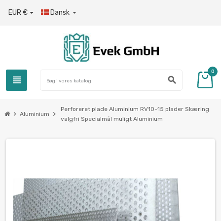
EUR €
Dansk

0
view_headline
search
Perforeret plade Aluminium RV10-15 plader Skæring
chevron_right
chevron_right
Aluminium
valgfri Specialmål muligt Aluminium