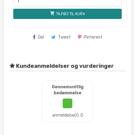
shopping_cart
TILFØJ TIL KURV
Del
Tweet
Pinterest
Kundeanmeldelser og vurderinger
Gennemsnitlig
bedømmelse
anmeldelse(r): 0