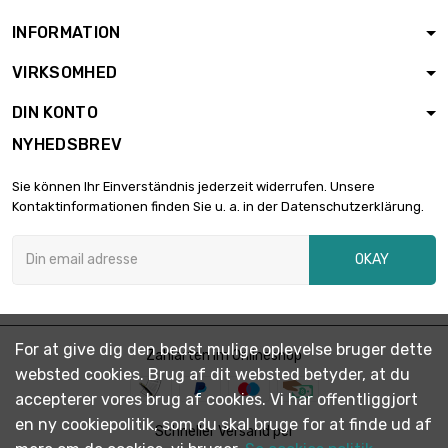
Tykkelse / styrke :
2mm
INFORMATION
bredde : 100mm
VIRKSOMHED
længde : 1000mm

10,65 €
Tykkelse / styrke :
DIN KONTO
2mm
NYHEDSBREV
længde : 150mm
bredde : 150mm

2,40 €
Sie können Ihr Einverständnis jederzeit widerrufen. Unsere
Tykkelse / styrke :
Kontaktinformationen finden Sie u. a. in der Datenschutzerklärung.
2mm
længde : 200mm
OKAY
bredde : 150mm

3,19 €
Tykkelse / styrke :
2mm
længde : 250mm
For at give dig den bedst mulige oplevelse bruger dette
bredde : 150mm
Zahlarten im Onlineshop

3,99 €
websted cookies. Brug af dit websted betyder, at du
Tykkelse / styrke :
2mm
accepterer vores brug af cookies. Vi har offentliggjort
en ny cookiepolitik, som du skal bruge for at finde ud af
længde : 300mm
Schneller Versand per
bredde : 150mm