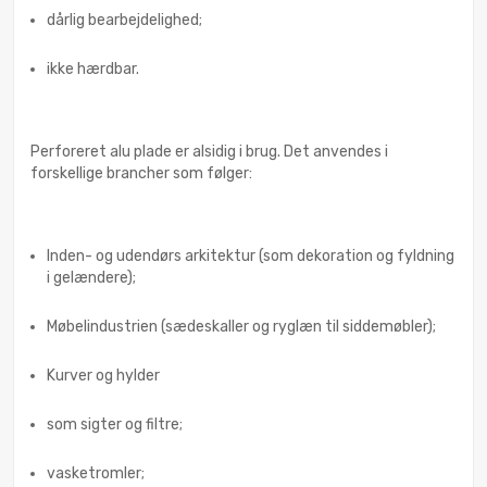
dårlig bearbejdelighed;
ikke hærdbar.
Perforeret alu plade er alsidig i brug. Det anvendes i
forskellige brancher som følger:
Inden- og udendørs arkitektur (som dekoration og fyldning
i gelændere);
Møbelindustrien (sædeskaller og ryglæn til siddemøbler);
Kurver og hylder
som sigter og filtre;
vasketromler;