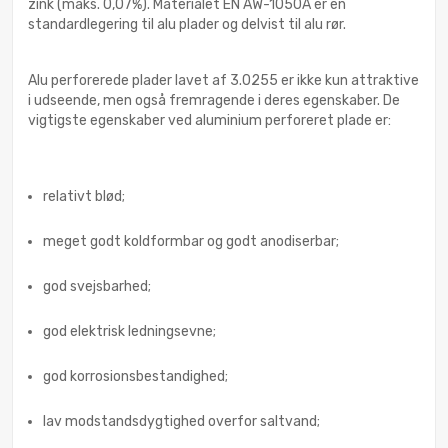
zink (maks. 0,07%). Materialet EN AW-1050A er en
standardlegering til alu plader og delvist til alu rør.
Alu perforerede plader lavet af 3.0255 er ikke kun attraktive
i udseende, men også fremragende i deres egenskaber. De
vigtigste egenskaber ved aluminium perforeret plade er:
relativt blød;
meget godt koldformbar og godt anodiserbar;
god svejsbarhed;
god elektrisk ledningsevne;
god korrosionsbestandighed;
lav modstandsdygtighed overfor saltvand;