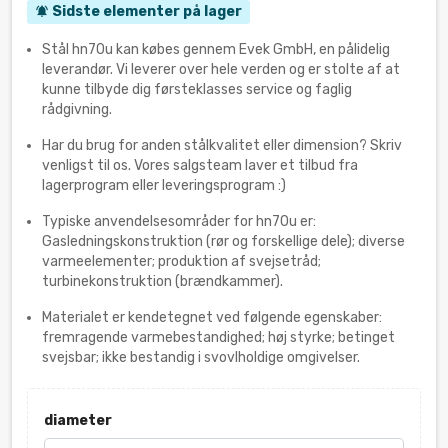
Sidste elementer på lager
notifications_active
Stål hn70u kan købes gennem Evek GmbH, en pålidelig
leverandør. Vi leverer over hele verden og er stolte af at
kunne tilbyde dig førsteklasses service og faglig
rådgivning.
Har du brug for anden stålkvalitet eller dimension? Skriv
venligst til os. Vores salgsteam laver et tilbud fra
lagerprogram eller leveringsprogram :)
Typiske anvendelsesområder for hn70u er:
Gasledningskonstruktion (rør og forskellige dele); diverse
varmeelementer; produktion af svejsetråd;
turbinekonstruktion (brændkammer).
Materialet er kendetegnet ved følgende egenskaber:
fremragende varmebestandighed; høj styrke; betinget
svejsbar; ikke bestandig i svovlholdige omgivelser.
diameter