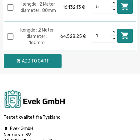
længde : 2 Meter

16.132,13 €
diameter : 80mm
længde : 2 Meter

diameter :
64.528,25 €
160mm
ADD TO CART

Testet kvalitet fra Tyskland
Evek GmbH

Neckarstr. 39