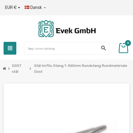
EUR €
Dansk

0
view_headline
search
GOST
Stål hn70u Stang 1-360mm Rundstang Rundmateriale
chevron_right
chevron_right
stål
Gost