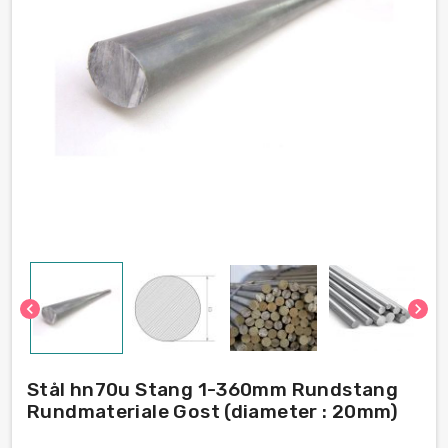
chevron_left
chevron_right
Stål hn70u Stang 1-360mm Rundstang
Rundmateriale Gost (diameter : 20mm)