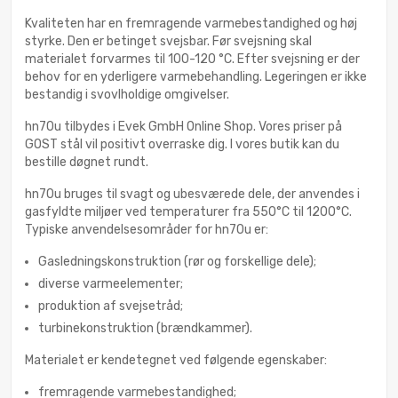
Kvaliteten har en fremragende varmebestandighed og høj
styrke. Den er betinget svejsbar. Før svejsning skal
materialet forvarmes til 100-120 °C. Efter svejsning er der
behov for en yderligere varmebehandling. Legeringen er ikke
bestandig i svovlholdige omgivelser.
hn70u tilbydes i Evek GmbH Online Shop. Vores priser på
GOST stål vil positivt overraske dig. I vores butik kan du
bestille døgnet rundt.
hn70u bruges til svagt og ubesværede dele, der anvendes i
gasfyldte miljøer ved temperaturer fra 550°С til 1200°С.
Typiske anvendelsesområder for hn70u er:
Gasledningskonstruktion (rør og forskellige dele);
diverse varmeelementer;
produktion af svejsetråd;
turbinekonstruktion (brændkammer).
Materialet er kendetegnet ved følgende egenskaber:
fremragende varmebestandighed;