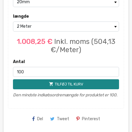
længde
1.008,25 €
Inkl. moms
(504,13
€/Meter)
Antal
shopping_cart
TILFØJ TIL KURV
Den mindste indkøbsordremængde for produktet er 100.
Del
Tweet
Pinterest