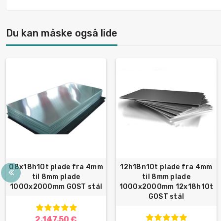
Du kan måske også lide
08x18h10t plade fra 4mm
12h18n10t plade fra 4mm
til 8mm plade
til 8mm plade
1000x2000mm GOST stål
1000x2000mm 12x18h10t
GOST stål
2.147,50 €