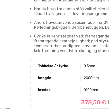
onlinebutik findes der et stort udvalg af 
Har du brug for anden stålkvalitet eller 
tilbud fra lager- eller leveringsprogramme
Andre hovedanvendelsesområder for 09G2
Rørledningsbyggeri; Jernbanebyggeri; D
09g2s er kendetegnet ved: fremragende
fremragende bearbejdelighed; god styrke,
temperaturbestandighed; anvendelsestem
koldformning ved dybtrækning og stans
Tykkelse / styrke
længde
bredde
378,50 €