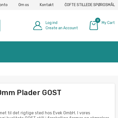
konto
Om os
Kontakt
ČOFTE STILLEDE SPØRGSMÅL
0
Log ind
My Cart
Create an Account
0,00 €
60mm Plader GOST
et til det rigtige sted hos Evek GmbH. I vores