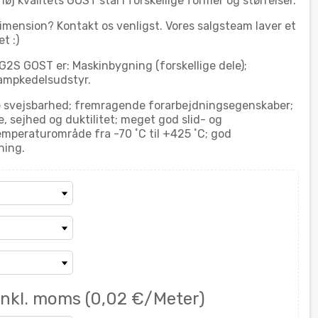
høj kvalitets GOST stål i forskellige former og størrelser.
dimension? Kontakt os venligst. Vores salgsteam laver et
t :)
S GOST er: Maskinbygning (forskellige dele);
ampkedelsudstyr.
 svejsbarhed; fremragende forarbejdningsegenskaber;
 sejhed og duktilitet; meget god slid- og
peraturområde fra -70 ˚С til +425 ˚С; god
ning.
Inkl. moms
(0,02 €/Meter)