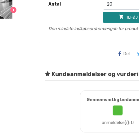
Antal
chevron_right
shopping_cart
TILFØJ
Den mindste indkøbsordremængde for produkt
Del
Kundeanmeldelser og vurder
Gennemsnitlig bedømm
anmeldelse(r): 0