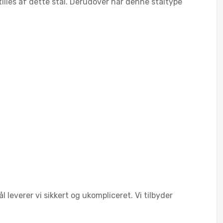
lles af dette stål. Derudover har denne ståltype
everer vi sikkert og ukompliceret. Vi tilbyder