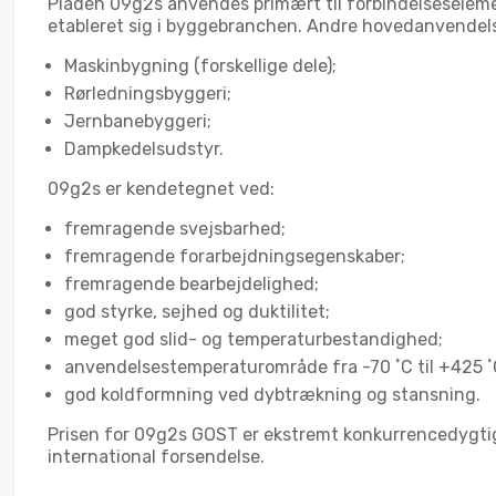
Pladen 09g2s anvendes primært til forbindelseselemen
etableret sig i byggebranchen. Andre hovedanvende
Maskinbygning (forskellige dele);
Rørledningsbyggeri;
Jernbanebyggeri;
Dampkedelsudstyr.
09g2s er kendetegnet ved:
fremragende svejsbarhed;
fremragende forarbejdningsegenskaber;
fremragende bearbejdelighed;
god styrke, sejhed og duktilitet;
meget god slid- og temperaturbestandighed;
anvendelsestemperaturområde fra -70 ˚С til +425 ˚
god koldformning ved dybtrækning og stansning.
Prisen for 09g2s GOST er ekstremt konkurrencedygtig i
international forsendelse.