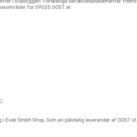
ter i stålbyggeri. Forskellige befæstelseselementer fremsti
lsesområder for 09G2S GOST er:
С;
 Evek GmbH Shop. Som en pålidelig leverandør af GOST stål l