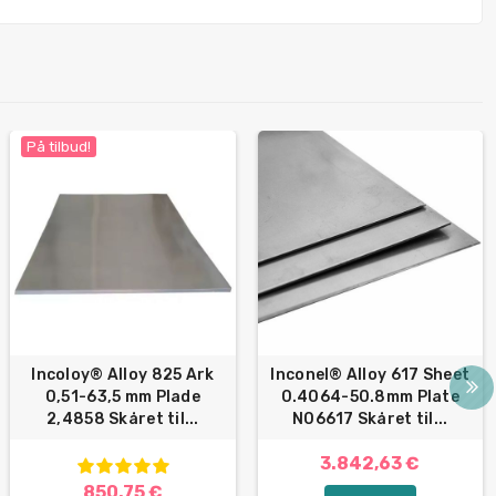
På tilbud!
Incoloy® Alloy 825 Ark
Inconel® Alloy 617 Sheet
0,51-63,5 mm Plade
0.4064-50.8mm Plate
2,4858 Skåret til...
N06617 Skåret til...
3.842,63 €
850,75 €