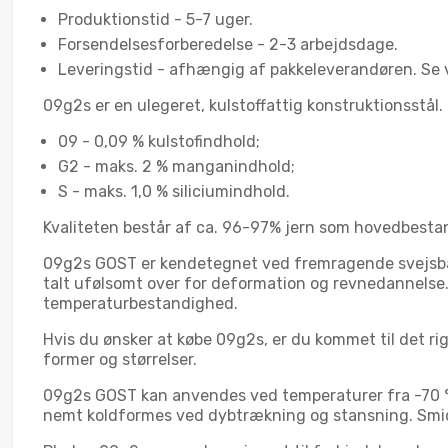
Produktionstid - 5-7 uger.
Forsendelsesforberedelse - 2-3 arbejdsdage.
Leveringstid - afhængig af pakkeleverandøren. Se v
09g2s er en ulegeret, kulstoffattig konstruktionsstål
09 - 0,09 % kulstofindhold;
G2 - maks. 2 % manganindhold;
S - maks. 1,0 % siliciumindhold.
Kvaliteten består af ca. 96-97% jern som hovedbestand
09g2s GOST er kendetegnet ved fremragende svejsbarh
talt ufølsomt over for deformation og revnedannelse. 
temperaturbestandighed.
Hvis du ønsker at købe 09g2s, er du kommet til det rigt
former og størrelser.
09g2s GOST kan anvendes ved temperaturer fra -70 °C
nemt koldformes ved dybtrækning og stansning. Smid