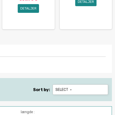
DETALJER
DETALJER
Sort by:
SELECT

længde :