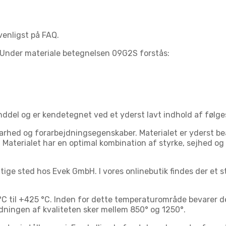
enligst på FAQ.
. Under materiale betegnelsen 09G2S forstås:
del og er kendetegnet ved et yderst lavt indhold af følges
ed og forarbejdningsegenskaber. Materialet er yderst bea
Materialet har en optimal kombination af styrke, sejhed og 
ige sted hos Evek GmbH. I vores onlinebutik findes der et st
 til +425 °C. Inden for dette temperaturområde bevarer det
ningen af kvaliteten sker mellem 850° og 1250°.