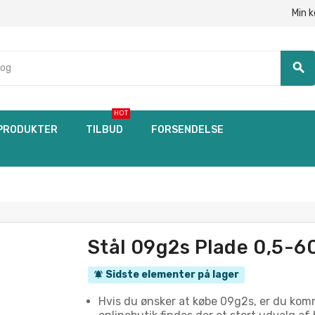
Min 
search
HOT
PRODUKTER
TILBUD
FORSENDELSE
Stål 09g2s Plade 0,5-
Sidste elementer på lager
notifications_active
Hvis du ønsker at købe 09g2s, er du komm