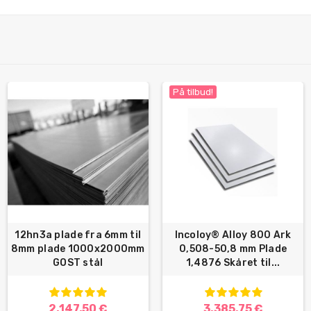
På tilbud!
12hn3a plade fra 6mm til
Incoloy® Alloy 800 Ark
8mm plade 1000x2000mm
0,508-50,8 mm Plade
GOST stål
1,4876 Skåret til...
2.147,50 €
3.385,75 €