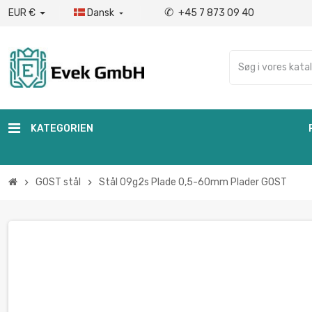
✆
EUR €
Dansk
+45 7 873 09 40

KATEGORIEN
GOST stål
Stål 09g2s Plade 0,5-60mm Plader GOST
chevron_right
chevron_right