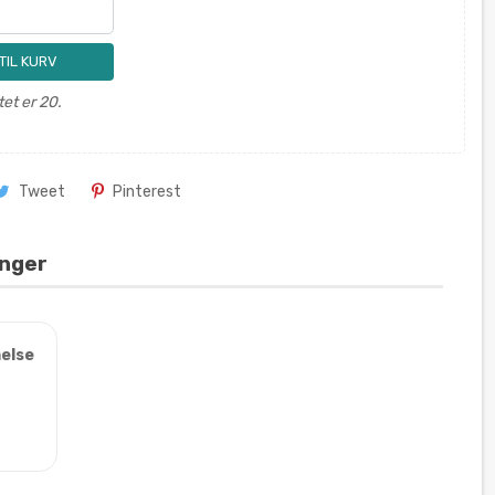
 TIL KURV
et er 20.
Tweet
Pinterest
inger
else