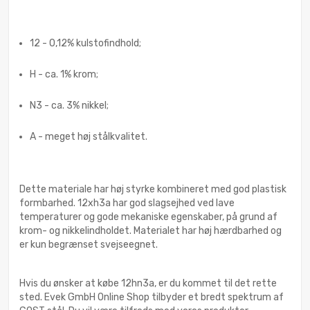
12 - 0,12% kulstofindhold;
H - ca. 1% krom;
N3 - ca. 3% nikkel;
A - meget høj stålkvalitet.
Dette materiale har høj styrke kombineret med god plastisk
formbarhed. 12xh3a har god slagsejhed ved lave
temperaturer og gode mekaniske egenskaber, på grund af
krom- og nikkelindholdet. Materialet har høj hærdbarhed og
er kun begrænset svejseegnet.
Hvis du ønsker at købe 12hn3a, er du kommet til det rette
sted. Evek GmbH Online Shop tilbyder et bredt spektrum af