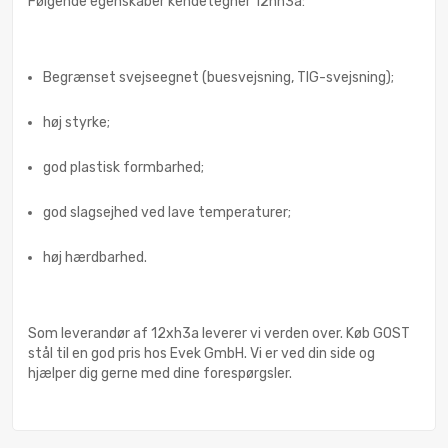
Følgende egenskaber kendetegner 12hn3a:
Begrænset svejseegnet (buesvejsning, TIG-svejsning);
høj styrke;
god plastisk formbarhed;
god slagsejhed ved lave temperaturer;
høj hærdbarhed.
Som leverandør af 12xh3a leverer vi verden over. Køb GOST
stål til en god pris hos Evek GmbH. Vi er ved din side og
hjælper dig gerne med dine forespørgsler.