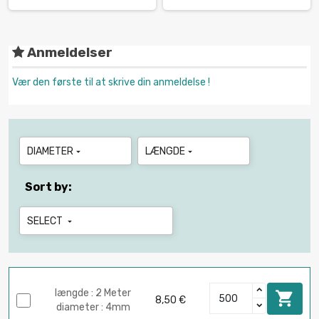
Anmeldelser
Vær den første til at skrive din anmeldelse !
DIAMETER
LÆNGDE


Sort by:
SELECT

længde : 2 Meter

8,50 €
diameter : 4mm