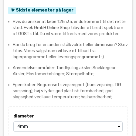
Sidste elementer på lager
notifications_active
Hvis du ønsker at købe 12hn3a, er du kommet til det rette
sted. Evek GmbH Online Shop tilbyder et bredt spektrum
af GOST stål. Du vil være tilfreds med vores produkter.
Har du brug for en anden stålkvalitet eller dimension? Skriv
til os. Vores salgsteam vil lave et tilbud fra
lagerprogrammet eller leveringsprogrammet :)
Anvendelsesområder: Tandhjul og aksler; Snekkegear;
Aksler; Elastomerkoblinger; Stempelbolte;
Egenskaber: Begrænset svejseegnet (buesvejsning, TIG-
svejsning); høj styrke; god plastisk formbarhed; god
slagsejhed ved lave temperaturer; høj hærdbarhed;
diameter