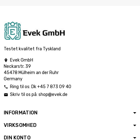
Testet kvalitet fra Tyskland
Evek GmbH

Neckarstr. 39
45478 Mülheim an der Ruhr
Germany
Ring til os:
Dk +45 7 873 09 40

Skriv til os på:
shop@evek.de

INFORMATION
VIRKSOMHED
DIN KONTO