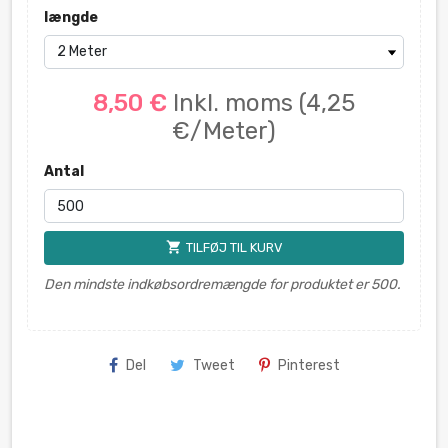
længde
8,50 €
Inkl. moms
(4,25
€/Meter)
Antal
shopping_cart
TILFØJ TIL KURV
Den mindste indkøbsordremængde for produktet er 500.
Del
Tweet
Pinterest