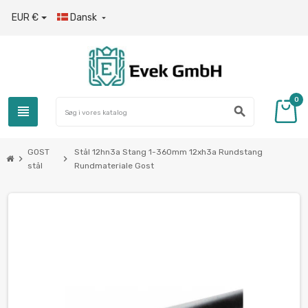
EUR €
Dansk

0
view_headline
search
GOST
Stål 12hn3a Stang 1-360mm 12xh3a Rundstang
chevron_right
chevron_right
stål
Rundmateriale Gost