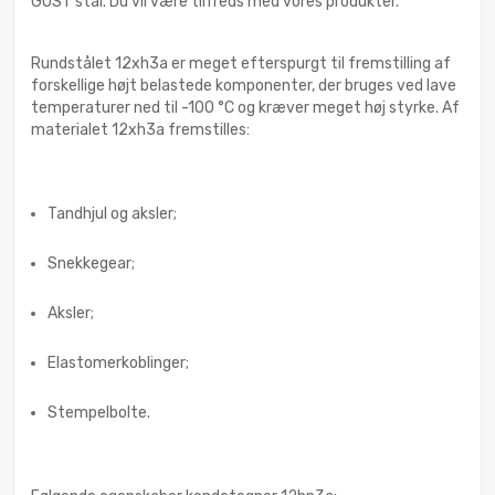
GOST stål. Du vil være tilfreds med vores produkter.
Rundstålet 12xh3a er meget efterspurgt til fremstilling af
forskellige højt belastede komponenter, der bruges ved lave
temperaturer ned til -100 °C og kræver meget høj styrke. Af
materialet 12xh3a fremstilles:
Tandhjul og aksler;
Snekkegear;
Aksler;
Elastomerkoblinger;
Stempelbolte.