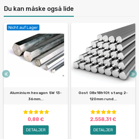
Du kan måske også lide
Nicht auf Lager
Aluminium hexagon SW 13-
Gost 08x18h10t stang 2-
36mm...
120mm rund...
0,88 €
2.558,31 €
DETALJER
DETALJER