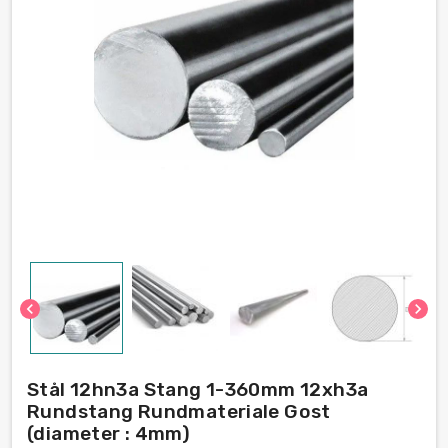
chevron_left
chevron_right
Stål 12hn3a Stang 1-360mm 12xh3a
Rundstang Rundmateriale Gost
(diameter : 4mm)