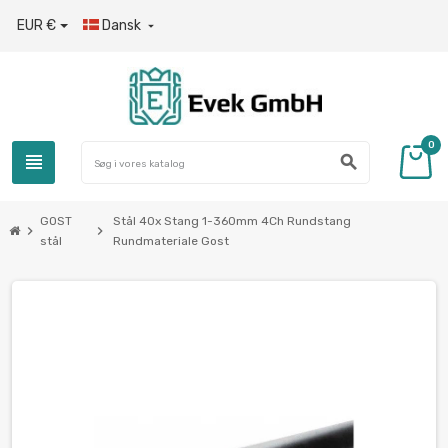
EUR €
Dansk

0
view_headline
search
GOST
Stål 40x Stang 1-360mm 4Ch Rundstang
chevron_right
chevron_right
stål
Rundmateriale Gost