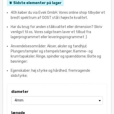
Sidste elementer på lager
notifications_active
40h køber du via Evek GmbH. Vores online shop tilbyder et
bredt spektrum af GOST stål i højeste kvalitet.
Har du brug for anden stålkvalitet eller dimension? Skriv
venligst til os. Vores salgsteam laver et tilbud fra
lagerprogrammet eller leveringsprogrammet :)
Anvendelsesområder: Akser, aksler og tandhjul;
Plungerstempler og stempelstænger; Kamme- og
krumtapaksler; Ringe, spindler og spænddorne; Bolte og
bøsninger;
Egenskaber: høj styrke og hårdhed; fremragende
slidstyrke;
diameter
længde