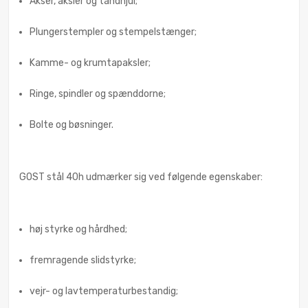
Akser, aksler og tandhjul;
Plungerstempler og stempelstænger;
Kamme- og krumtapaksler;
Ringe, spindler og spænddorne;
Bolte og bøsninger.
GOST stål 40h udmærker sig ved følgende egenskaber:
høj styrke og hårdhed;
fremragende slidstyrke;
vejr- og lavtemperaturbestandig;