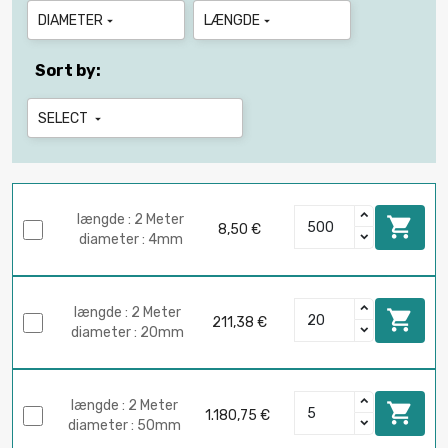
DIAMETER
LÆNGDE


Sort by:
SELECT

længde : 2 Meter

8,50 €
diameter : 4mm
længde : 2 Meter

211,38 €
diameter : 20mm
længde : 2 Meter

1.180,75 €
diameter : 50mm