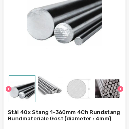
chevron_left
chevron_right
Stål 40x Stang 1-360mm 4Ch Rundstang
Rundmateriale Gost (diameter : 4mm)