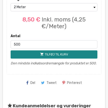
8,50 €
Inkl. moms
(4,25
€/Meter)
Antal
shopping_cart
TILFØJ TIL KURV
Den mindste indkøbsordremængde for produktet er 500.
Del
Tweet
Pinterest
Kundeanmeldelser og vurderinger