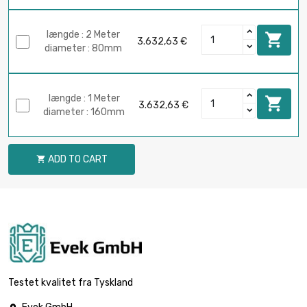
længde : 2 Meter

3.632,63 €
diameter : 80mm
længde : 1 Meter

3.632,63 €
diameter : 160mm
ADD TO CART

Testet kvalitet fra Tyskland