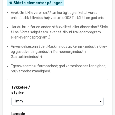
Sidste elementer på lager
notifications_active
Evek GmbH leverer xn77tur hurtigt og enkelt. I vores
onlinebutik tilbydes højkvalitets GOST stål til en god pris.
Har du brug for en anden stålkvalitet eller dimension? Skriv
til os. Vores salgsteam laver et tilbud fra lagerprogram
eller leveringsprogram :)
Anvendelsesområder: Maskinindustri; Kemisk industri; Olie-
og gasudvindingsindustri; Kerneenergiindustri;
Gasturbineindustri.
Egenskaber: høj formbarhed; god korrosionsbestandighed;
høj varmebestandighed.
Tykkelse /
styrke
længde