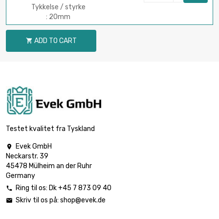
Tykkelse / styrke
: 20mm
ADD TO CART

Testet kvalitet fra Tyskland
Evek GmbH

Neckarstr. 39
45478 Mülheim an der Ruhr
Germany
Ring til os:
Dk +45 7 873 09 40

Skriv til os på:
shop@evek.de
