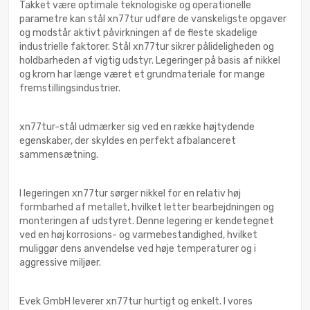
Takket være optimale teknologiske og operationelle
parametre kan stål xn77tur udføre de vanskeligste opgaver
og modstår aktivt påvirkningen af de fleste skadelige
industrielle faktorer. Stål xn77tur sikrer pålideligheden og
holdbarheden af vigtig udstyr. Legeringer på basis af nikkel
og krom har længe været et grundmateriale for mange
fremstillingsindustrier.
xn77tur-stål udmærker sig ved en række højtydende
egenskaber, der skyldes en perfekt afbalanceret
sammensætning.
I legeringen xn77tur sørger nikkel for en relativ høj
formbarhed af metallet, hvilket letter bearbejdningen og
monteringen af udstyret. Denne legering er kendetegnet
ved en høj korrosions- og varmebestandighed, hvilket
muliggør dens anvendelse ved høje temperaturer og i
aggressive miljøer.
Evek GmbH leverer xn77tur hurtigt og enkelt. I vores