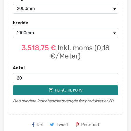
bredde
3.518,75 €
Inkl. moms
(0,18
€/Meter)
Antal
shopping_cart
TILFØJ TIL KURV
Den mindste indkøbsordremængde for produktet er 20.
Del
Tweet
Pinterest