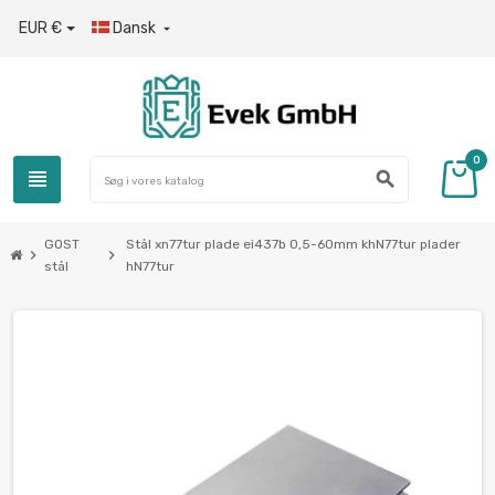
EUR €
Dansk

0
view_headline
search
GOST
Stål xn77tur plade ei437b 0,5-60mm khN77tur plader
chevron_right
chevron_right
stål
hN77tur