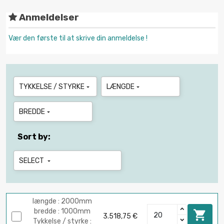
Anmeldelser
Vær den første til at skrive din anmeldelse !
TYKKELSE / STYRKE
LÆNGDE


BREDDE

Sort by:
SELECT

længde : 2000mm
bredde : 1000mm

3.518,75 €
Tykkelse / styrke :