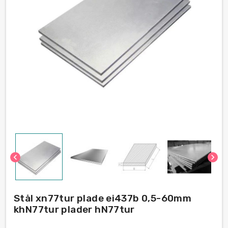
chevron_left
chevron_right
Stål xn77tur plade ei437b 0,5-60mm
khN77tur plader hN77tur