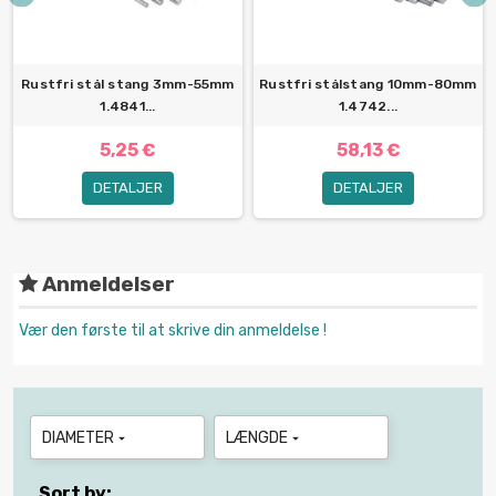
Rustfri stål stang 3mm-55mm
Rustfri stålstang 10mm-80mm
1.4841...
1.4742...
5,25 €
58,13 €
DETALJER
DETALJER
Anmeldelser
Vær den første til at skrive din anmeldelse !
DIAMETER
LÆNGDE


Sort by: