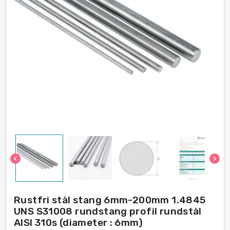
chevron_left
chevron_right
Rustfri stål stang 6mm-200mm 1.4845
UNS S31008 rundstang profil rundstål
AISI 310s (diameter : 6mm)