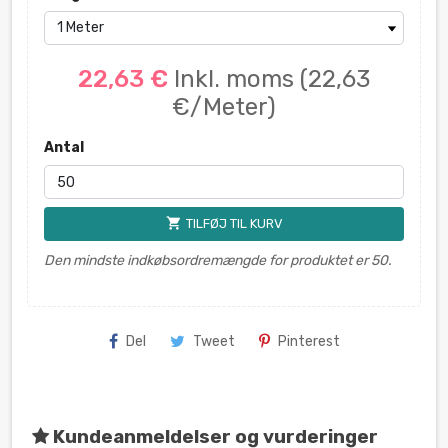
22,63 €
Inkl. moms
(22,63
€/Meter)
Antal
shopping_cart
TILFØJ TIL KURV
Den mindste indkøbsordremængde for produktet er 50.
Del
Tweet
Pinterest
Kundeanmeldelser og vurderinger