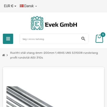
EUR €
Dansk

0
view_headline
search
Rustfri stål stang 6mm-200mm 1.4845 UNS S31008 rundstang
chevron_right
profil rundstål AISI 310s