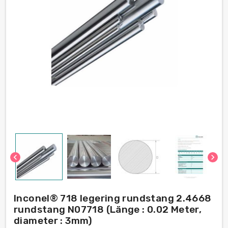
chevron_left
chevron_right
Inconel® 718 legering rundstang 2.4668
rundstang N07718 (Länge : 0.02 Meter,
diameter : 3mm)