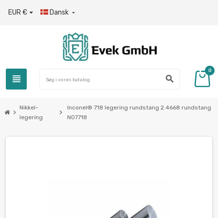
EUR €
Dansk

0
view_headline
search
Nikkel-
Inconel® 718 legering rundstang 2.4668 rundstang
chevron_right
chevron_right
legering
N07718