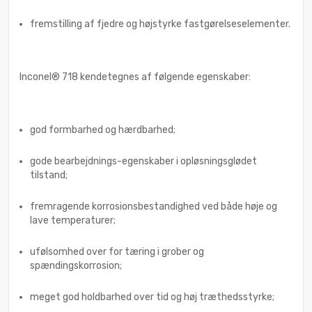
fremstilling af fjedre og højstyrke fastgørelseselementer.
Inconel® 718 kendetegnes af følgende egenskaber:
god formbarhed og hærdbarhed;
gode bearbejdnings-egenskaber i opløsningsglødet
tilstand;
fremragende korrosionsbestandighed ved både høje og
lave temperaturer;
ufølsomhed over for tæring i grober og
spændingskorrosion;
meget god holdbarhed over tid og høj træthedsstyrke;