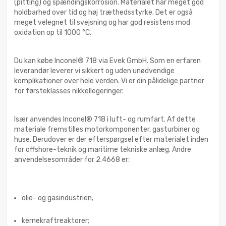
(pitting) og spændingskorrosion. Materialet har meget god
holdbarhed over tid og høj træthedsstyrke. Det er også
meget velegnet til svejsning og har god resistens mod
oxidation op til 1000 °C.
Du kan købe Inconel® 718 via Evek GmbH. Som en erfaren
leverandør leverer vi sikkert og uden unødvendige
komplikationer over hele verden. Vi er din pålidelige partner
for førsteklasses nikkellegeringer.
Især anvendes Inconel® 718 i luft- og rumfart. Af dette
materiale fremstilles motorkomponenter, gasturbiner og
huse. Derudover er der efterspørgsel efter materialet inden
for offshore-teknik og maritime tekniske anlæg. Andre
anvendelsesområder for 2.4668 er:
olie- og gasindustrien;
kernekraftreaktorer;