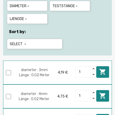
DIAMETER
TESTSTANGE


LÆNGDE

Sort by:
SELECT

diameter : 3mm

4,19 €
Länge : 0.02 Meter
diameter : 4mm

4,75 €
Länge : 0.02 Meter