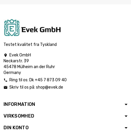
diameter : 30mm

114,43 €
Länge : 0.02 Meter
diameter : 40mm

220,36 €
Länge : 0.02 Meter
Testet kvalitet fra Tyskland
Evek GmbH

Neckarstr. 39
Länge : 0.02 Meter

355,43 €
45478 Mülheim an der Ruhr
diameter : 50.8mm
Germany
Ring til os:
Dk +45 7 873 09 40

Skriv til os på:
shop@evek.de

diameter : 60mm

495,83 €
Länge : 0.02 Meter
INFORMATION
VIRKSOMHED
diameter : 3mm

10,49 €
Länge : 0.05 Meter
DIN KONTO