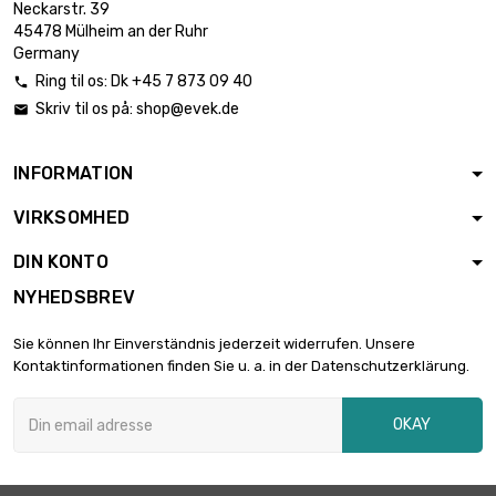
Neckarstr. 39
bredde : 200mm

3.394,70 €
45478 Mülheim an der Ruhr
Tykkelse / styrke :
Germany
3.18mm
Ring til os:
Dk +45 7 873 09 40

længde : 150mm
Skriv til os på:
shop@evek.de

bredde : 150mm

2.428,90 €
Tykkelse / styrke :
4.04mm
INFORMATION
længde : 150mm
VIRKSOMHED
bredde : 150mm

2.856,60 €
Tykkelse / styrke :
DIN KONTO
4.75mm
NYHEDSBREV
bredde : 100mm
længde : 100mm

2.118,30 €
Sie können Ihr Einverständnis jederzeit widerrufen. Unsere
Tykkelse / styrke :
Kontaktinformationen finden Sie u. a. in der Datenschutzerklärung.
7.92mm
bredde : 100mm
OKAY
længde : 100mm

2.546,00 €
Tykkelse / styrke :
9.53mm