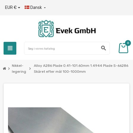
EUR €
Dansk

0
view_headline
search
Nikkel-
Alloy A286 Plade 0.41-101.60mm 1.4944 Plade S-66286
chevron_right
chevron_right
legering
Skåret efter mål 100-1000mm