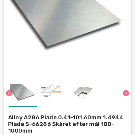
chevron_left
chevron_right
Alloy A286 Plade 0.41-101.60mm 1.4944
Plade S-66286 Skåret efter mål 100-
1000mm