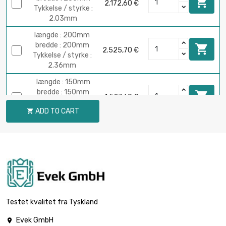

2.172,60 €
Tykkelse / styrke :
2.03mm
længde : 200mm
bredde : 200mm

2.525,70 €
Tykkelse / styrke :
2.36mm
længde : 150mm
bredde : 150mm

1.527,60 €
Tykkelse / styrke :
ADD TO CART

2.54mm
længde : 200mm
bredde : 200mm

2.715,80 €
Tykkelse / styrke :
2.54mm
længde : 150mm
bredde : 150mm

1.909,50 €
Tykkelse / styrke :
Testet kvalitet fra Tyskland
3.18mm
Evek GmbH

længde : 200mm