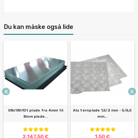
Du kan måske også lide
08x18h10t plade fra 4mm til
Alu ternplade 1,5/2 mm - 5/6,5
8mm plade...
mm...
2.147,50 €
1,50 €