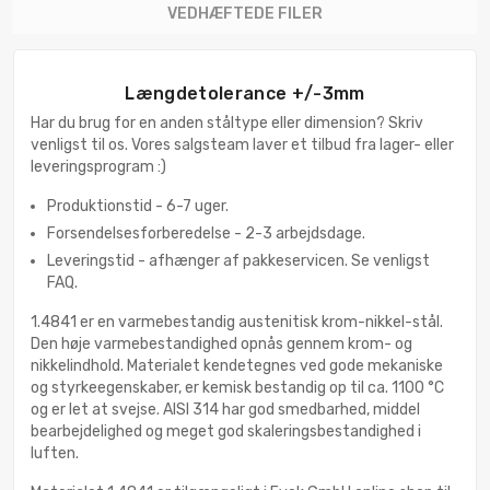
VEDHÆFTEDE FILER
Længdetolerance +/-3mm
Har du brug for en anden ståltype eller dimension? Skriv
venligst til os. Vores salgsteam laver et tilbud fra lager- eller
leveringsprogram :)
Produktionstid - 6-7 uger.
Forsendelsesforberedelse - 2-3 arbejdsdage.
Leveringstid - afhænger af pakkeservicen. Se venligst
FAQ.
1.4841 er en varmebestandig austenitisk krom-nikkel-stål.
Den høje varmebestandighed opnås gennem krom- og
nikkelindhold. Materialet kendetegnes ved gode mekaniske
og styrkeegenskaber, er kemisk bestandig op til ca. 1100 °C
og er let at svejse. AISI 314 har god smedbarhed, middel
bearbejdelighed og meget god skaleringsbestandighed i
luften.