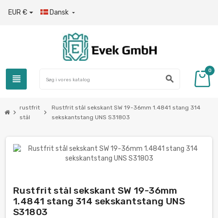
EUR €
Dansk

0
view_headline
search
rustfrit
Rustfrit stål sekskant SW 19-36mm 1.4841 stang 314
chevron_right
chevron_right
stål
sekskantstang UNS S31803
Rustfrit stål sekskant SW 19-36mm
1.4841 stang 314 sekskantstang UNS
S31803