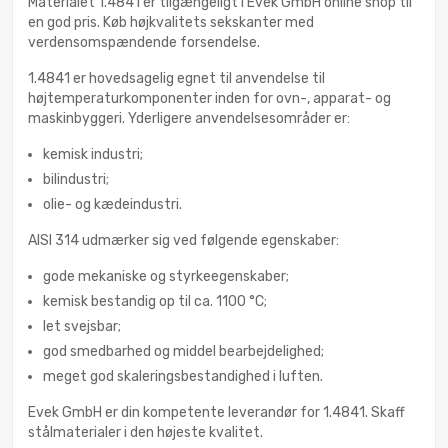
Materialet 1.4841 er tilgængeligt i Evek GmbH online shop til
en god pris. Køb højkvalitets sekskanter med
verdensomspændende forsendelse.
1.4841 er hovedsagelig egnet til anvendelse til
højtemperaturkomponenter inden for ovn-, apparat- og
maskinbyggeri. Yderligere anvendelsesområder er:
kemisk industri;
bilindustri;
olie- og kædeindustri.
AISI 314 udmærker sig ved følgende egenskaber:
gode mekaniske og styrkeegenskaber;
kemisk bestandig op til ca. 1100 °C;
let svejsbar;
god smedbarhed og middel bearbejdelighed;
meget god skaleringsbestandighed i luften.
Evek GmbH er din kompetente leverandør for 1.4841. Skaff
stålmaterialer i den højeste kvalitet.