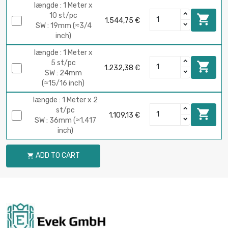
længde : 1 Meter x
10 st/pc

1.544,75 €
SW : 19mm (≈3/4
inch)
længde : 1 Meter x
5 st/pc

1.232,38 €
SW : 24mm
(≈15/16 inch)
længde : 1 Meter x 2
st/pc

1.109,13 €
SW : 36mm (≈1.417
inch)
ADD TO CART
