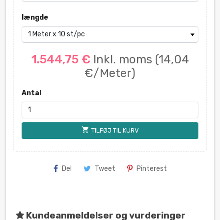
længde
1.544,75 €
Inkl. moms
(14,04
€/Meter)
Antal
shopping_cart
TILFØJ TIL KURV
Del
Tweet
Pinterest
Kundeanmeldelser og vurderinger