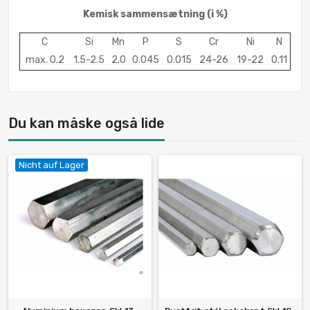
Kemisk sammensætning
(i %)
C
Si
Mn
P
S
Cr
Ni
N
max. 0.2
1.5-2.5
2.0
0.045
0.015
24-26
19-22
0.11
Du kan måske også lide
Nicht auf Lager