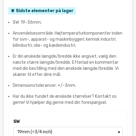
Sidste elementer på lager
notifications_active
SW: 19-36mm;
Anvendelsesområde: Højtemperaturkomponenter inden
for ovn-, apparat- og maskinbyggeri; kemisk industri;
bilindustri; olie- og kædeindustri;
Er din ønskede længde/bredde ikke angivet, vælg den
næste større længde/bredde. Efterlad en kommentar
med din bestilling med den ønskede længde/bredde. Vi
skærer til efter dine mål.
Dimensionstolerancer: +/-3mm.
Har du ikke fundet de ønskede størrelser? Kontakt os
gerne! Vi hjælper dig gerne med din forespørgsel.
SW