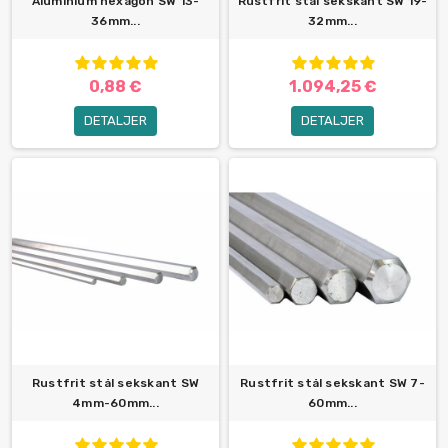
Aluminium hexagon SW 13-
Rustfrit stål sekskant SW 19-
36mm...
32mm...
0,88 €
1.094,25 €
DETALJER
DETALJER
Rustfrit stål sekskant SW
Rustfrit stål sekskant SW 7-
4mm-60mm...
60mm...