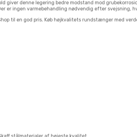
d giver denne legering bedre modstand mod grubekorrosion 
 er ingen varmebehandling nødvendig efter svejsning, hvis 
e Shop til en god pris. Køb højkvalitets rundstænger med 
aff stålmaterialer af højeste kvalitet.