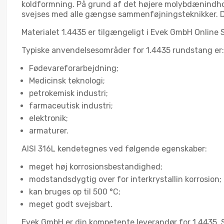
koldformning. På grund af det højere molybdænindhol
svejses med alle gængse sammenføjningsteknikker. Der
Materialet 1.4435 er tilgængeligt i Evek GmbH Onlin
Typiske anvendelsesområder for 1.4435 rundstang er:
Fødevareforarbejdning;
Medicinsk teknologi;
petrokemisk industri;
farmaceutisk industri;
elektronik;
armaturer.
AISI 316L kendetegnes ved følgende egenskaber:
meget høj korrosionsbestandighed;
modstandsdygtig over for interkrystallin korrosion;
kan bruges op til 500 °C;
meget godt svejsbart.
Evek GmbH er din kompetente leverandør for 1.4435. Sk