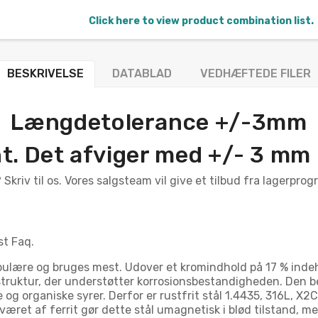
Click here to view product combination list.
BESKRIVELSE
DATABLAD
VEDHÆFTEDE FILER
Længdetolerance +/-3mm
nt. Det afviger med +/- 3 mm p
 Skriv til os. Vores salgsteam vil give et tilbud fra lagerpr
st Faq.
opulære og bruges mest. Udover et kromindhold på 17 % inde
 struktur, der understøtter korrosionsbestandigheden. Den 
og organiske syrer. Derfor er rustfrit stål 1.4435, 316L, X2
ret af ferrit gør dette stål umagnetisk i blød tilstand, m