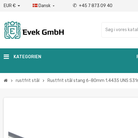
✆
EUR €
Dansk
+45 7 873 09 40

KATEGORIEN
rustfrit stål
Rustfrit stål stang 6-80mm 1.4435 UNS S316
chevron_right
chevron_right