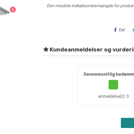
Den mindste indkøbsordremængde for produkt
chevron_right
Del
Kundeanmeldelser og vurder
Gennemsnitlig bedømm
anmeldelse(r): 0