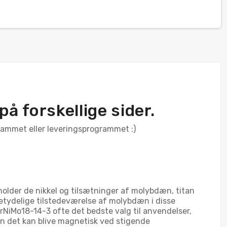
å forskellige sider.
ogrammet eller leveringsprogrammet :)
holder de nikkel og tilsætninger af molybdæn, titan
betydelige tilstedeværelse af molybdæn i disse
CrNiMo18-14-3 ofte det bedste valg til anvendelser,
en det kan blive magnetisk ved stigende