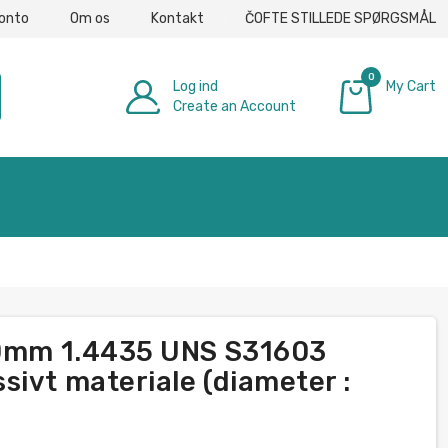
konto
Om os
Kontakt
ČOFTE STILLEDE SPØRGSMÅL
0
Log ind
My Cart
Create an Account
0,00 €
-80mm 1.4435 UNS S31603
ivt materiale (diameter :