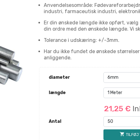
Anvendelsesområde: Fødevareforarbejdni
industri, farmaceutisk industri, elektroni
Er din ønskede længde ikke opført, vælg
din ordre med den ønskede længde. Vi sk
Tolerance i udskæring: +/-3mm.
Har du ikke fundet de ønskede størrelser
anliggende.
diameter
længde
21,25 €
I
Antal
shopping_cart
TILFØJ