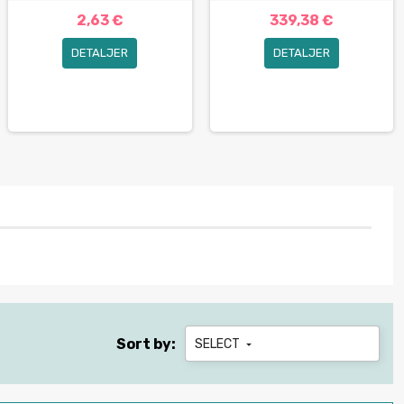
2,63 €
339,38 €
DETALJER
DETALJER
Sort by:
SELECT
