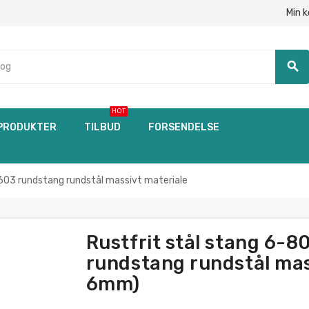
Min 
search
HOT
PRODUKTER
TILBUD
FORSENDELSE
03 rundstang rundstål massivt materiale
Rustfrit stål stang 6
rundstang rundstål mass
6mm)