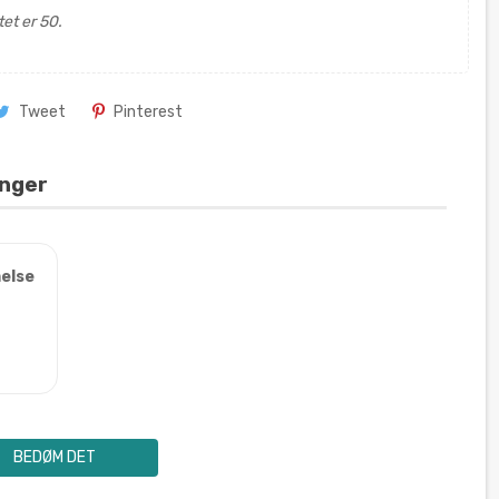
et er 50.
Tweet
Pinterest
inger
else
BEDØM DET