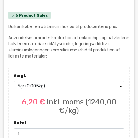
6 Product Sales
check
Du kan købe ferrotitanium hos os til producentens pris.
Anvendelsesområde: Produktion af mikrochips og halvledere;
halvledermateriale i blå lysdioder; legeringsadditiv i
aluminiumlegeringer; som siliciumcarbid til produktion af
ildfaste materialer;
Vægt
6,20 €
Inkl. moms
(1240,00
€/kg)
Antal