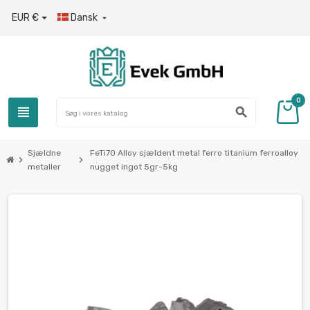
EUR €
Dansk

0
view_headline
search
Sjældne
FeTi70 Alloy sjældent metal ferro titanium ferroalloy
chevron_right
chevron_right
metaller
nugget ingot 5gr-5kg