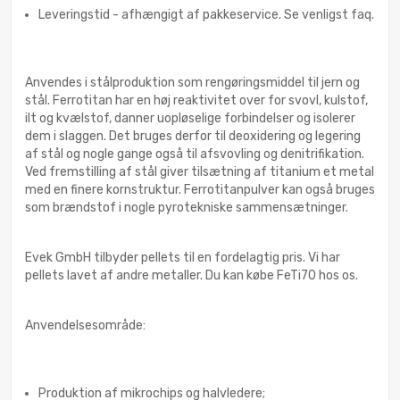
Leveringstid - afhængigt af pakkeservice. Se venligst faq.
Anvendes i stålproduktion som rengøringsmiddel til jern og
stål. Ferrotitan har en høj reaktivitet over for svovl, kulstof,
ilt og kvælstof, danner uopløselige forbindelser og isolerer
dem i slaggen. Det bruges derfor til deoxidering og legering
af stål og nogle gange også til afsvovling og denitrifikation.
Ved fremstilling af stål giver tilsætning af titanium et metal
med en finere kornstruktur. Ferrotitanpulver kan også bruges
som brændstof i nogle pyrotekniske sammensætninger.
Evek GmbH tilbyder pellets til en fordelagtig pris. Vi har
pellets lavet af andre metaller. Du kan købe FeTi70 hos os.
Anvendelsesområde:
Produktion af mikrochips og halvledere;