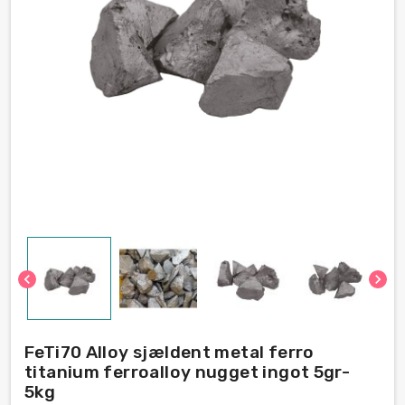
chevron_left
chevron_right
FeTi70 Alloy sjældent metal ferro
titanium ferroalloy nugget ingot 5gr-
5kg