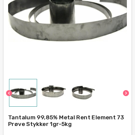
chevron_left
chevron_right
Tantalum 99,85% Metal Rent Element 73
Prøve Stykker 1gr-5kg