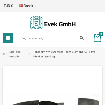
EUR €
Dansk

0
view_headline
search
Sjældne
Tantalum 99,85% Metal Rent Element 73 Prøve
chevron_right
chevron_right
metaller
Stykker 1gr-5kg