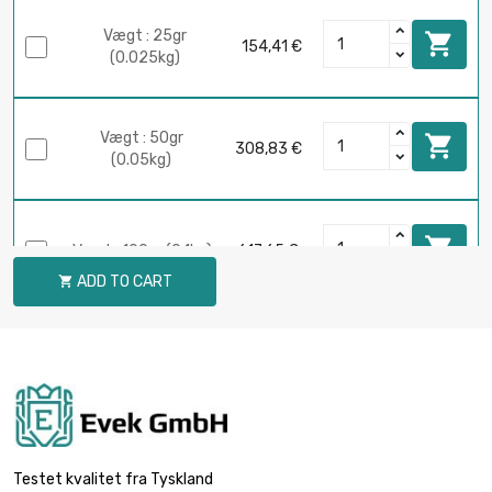
Vægt : 25gr

154,41 €
(0.025kg)
Vægt : 50gr

308,83 €
(0.05kg)

Vægt : 100gr (0.1kg)
617,65 €
ADD TO CART

Vægt : 250gr

1.544,11 €
(0.25kg)
Vægt : 500gr

3.088,24 €
(0.5kg)
Testet kvalitet fra Tyskland