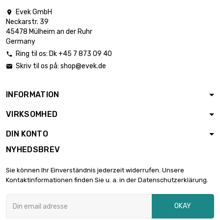
Evek GmbH

Neckarstr. 39
Vægt : 1 000gr

6.176,48 €
45478 Mülheim an der Ruhr
(1kg)
Germany
Ring til os:
Dk +45 7 873 09 40

Skriv til os på:
shop@evek.de

Vægt : 2 000gr

12.352,94 €
(2kg)
INFORMATION
VIRKSOMHED
Vægt : 2 500gr

6.176,48 €
(2.5kg)
DIN KONTO
NYHEDSBREV
Sie können Ihr Einverständnis jederzeit widerrufen. Unsere
Kontaktinformationen finden Sie u. a. in der Datenschutzerklärung.
OKAY