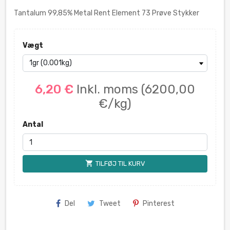
Tantalum 99,85% Metal Rent Element 73 Prøve Stykker
Vægt
6,20 €
Inkl. moms
(6200,00
€/kg)
Antal
shopping_cart
TILFØJ TIL KURV
Del
Tweet
Pinterest