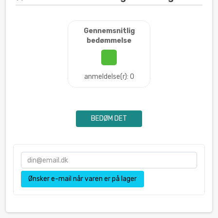
Gennemsnitlig
bedømmelse
anmeldelse(r): 0
BEDØM DET
Ønsker e-mail når varen er på lager