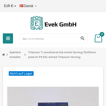
EUR €
Dansk

0
view_headline
search
Sjældne
Titanium Ti anodiseret blå metal terning 10x10mm
chevron_right
chevron_right
metaller
poleret 99,5% renhed Titanium terning
Nicht auf Lager