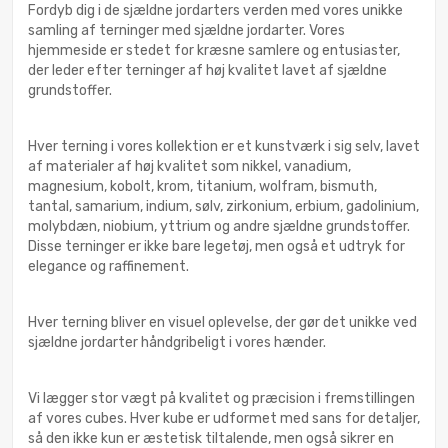
Fordyb dig i de sjældne jordarters verden med vores unikke
samling af terninger med sjældne jordarter. Vores
hjemmeside er stedet for kræsne samlere og entusiaster,
der leder efter terninger af høj kvalitet lavet af sjældne
grundstoffer.
Hver terning i vores kollektion er et kunstværk i sig selv, lavet
af materialer af høj kvalitet som nikkel, vanadium,
magnesium, kobolt, krom, titanium, wolfram, bismuth,
tantal, samarium, indium, sølv, zirkonium, erbium, gadolinium,
molybdæn, niobium, yttrium og andre sjældne grundstoffer.
Disse terninger er ikke bare legetøj, men også et udtryk for
elegance og raffinement.
Hver terning bliver en visuel oplevelse, der gør det unikke ved
sjældne jordarter håndgribeligt i vores hænder.
Vi lægger stor vægt på kvalitet og præcision i fremstillingen
af vores cubes. Hver kube er udformet med sans for detaljer,
så den ikke kun er æstetisk tiltalende, men også sikrer en