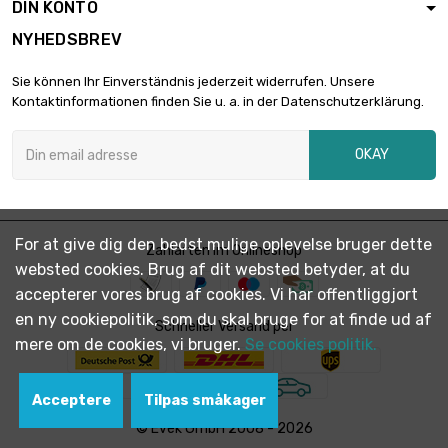
DIN KONTO
NYHEDSBREV
Sie können Ihr Einverständnis jederzeit widerrufen. Unsere
Kontaktinformationen finden Sie u. a. in der Datenschutzerklärung.
OKAY
For at give dig den bedst mulige oplevelse bruger dette
Zahlarten im Onlineshop
websted cookies. Brug af dit websted betyder, at du
accepterer vores brug af cookies. Vi har offentliggjort
en ny cookiepolitik, som du skal bruge for at finde ud af
Schneller Versand per
mere om de cookies, vi bruger.
Se cookies politik.
Acceptere
Tilpas småkager
© Evek GmbH 2008 - 2026