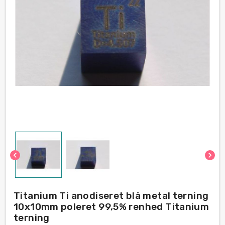
chevron_left
chevron_right
Titanium Ti anodiseret blå metal terning
10x10mm poleret 99,5% renhed Titanium
terning