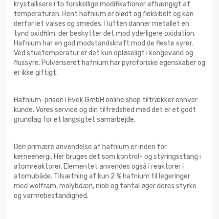
krystallisere i to forskellige modifikationer afhængigt af
temperaturen. Rent hafnium er blødt og fleksibelt og kan
derfor let valses og smedes. I luften danner metallet en
tynd oxidfilm, der beskytter det mod yderligere oxidation.
Hafnium har en god modstandskraft mod de fleste syrer.
Ved stuetemperatur er det kun opløseligt i kongevand og
flussyre. Pulveriseret hafnium har pyroforiske egenskaber og
er ikke giftigt.
Hafnium-prisen i Evek GmbH online shop tiltrækker enhver
kunde. Vores service og din tilfredshed med det er et godt
grundlag for et langsigtet samarbejde.
Den primære anvendelse af hafnium er inden for
kerneenergi. Her bruges det som kontrol- og styringsstang i
atomreaktorer. Elementet anvendes også i reaktorer i
atomubåde. Tilsætning af kun 2 % hafnium til legeringer
med wolfram, molybdæn, niob og tantal øger deres styrke
og varmebestandighed.