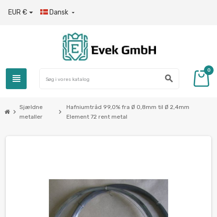
EUR €
Dansk

0
view_headline
search
Sjældne
Hafniumtråd 99,0% fra Ø 0,8mm til Ø 2,4mm
chevron_right
chevron_right
metaller
Element 72 rent metal