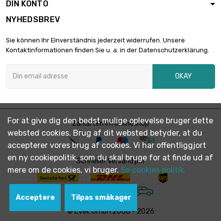
DIN KONTO
NYHEDSBREV
Sie können Ihr Einverständnis jederzeit widerrufen. Unsere
Kontaktinformationen finden Sie u. a. in der Datenschutzerklärung.
OKAY
For at give dig den bedst mulige oplevelse bruger dette
Zahlarten im Onlineshop
websted cookies. Brug af dit websted betyder, at du
accepterer vores brug af cookies. Vi har offentliggjort
en ny cookiepolitik, som du skal bruge for at finde ud af
Schneller Versand per
mere om de cookies, vi bruger.
Se cookies politik.
Acceptere
Tilpas småkager
© Evek GmbH 2008 - 2026