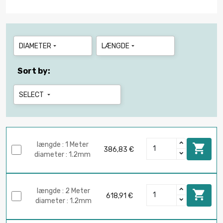
DIAMETER
LÆNGDE


Sort by:
SELECT

længde : 1 Meter

386,83 €
diameter : 1.2mm
længde : 2 Meter

618,91 €
diameter : 1.2mm