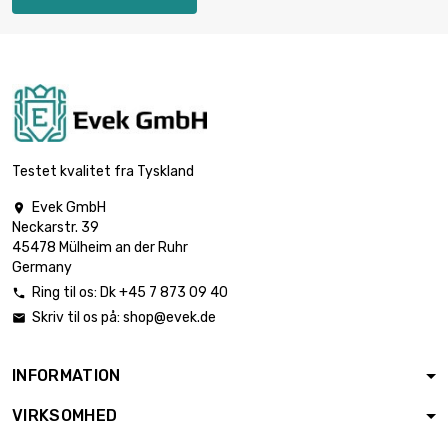
længde : 2 Meter

2.475,63 €
diameter : 2.4mm
længde : 5 Meter

4.951,28 €
diameter : 2.4mm
Testet kvalitet fra Tyskland
Evek GmbH

Neckarstr. 39
45478 Mülheim an der Ruhr
Germany
Ring til os:
Dk +45 7 873 09 40

Skriv til os på:
shop@evek.de

INFORMATION
VIRKSOMHED