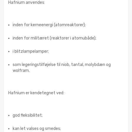
Hafnium anvendes:
inden for kerneenergi (atomreaktorer);
inden for militæret (reaktorer i atomubåde);
i blitzlampelamper;
som legeringstilføjelse til niob, tantal, molybdæn og
wolfram.
Hafnium er kendetegnet ved:
god fleksibilitet;
kan let valses og smedes;