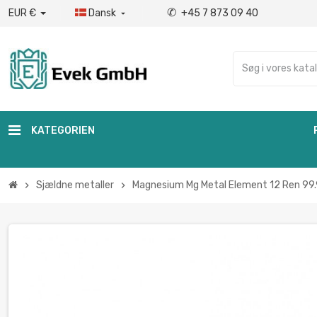
✆
EUR €
Dansk
+45 7 873 09 40

KATEGORIEN
Sjældne metaller
Magnesium Mg Metal Element 12 Ren 99.
chevron_right
chevron_right