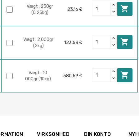
Vægt : 250gr

23,16 €
(0.25kg)
Vægt : 2 000gr

123,53 €
(2kg)
Vægt : 10

580,59 €
000gr (10kg)
ORMATION
VIRKSOMHED
DIN KONTO
NYH