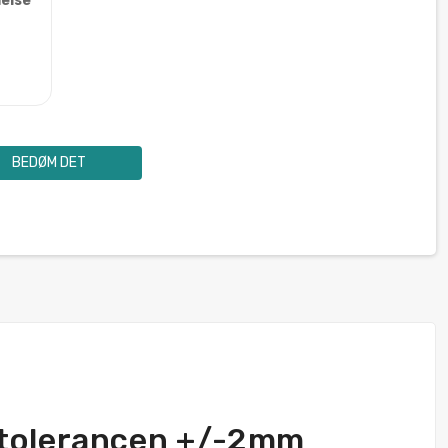
else
BEDØM DET
 tolerancen +/-2mm