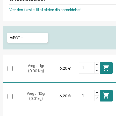
Vær den første til at skrive din anmeldelse !
VÆGT

Vægt : 1gr

6,20 €
(0.001kg)
Vægt : 10gr

6,20 €
(0.01kg)