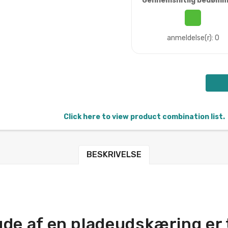
Gennemsnitlig bedømm
anmeldelse(r): 0
Click here to view product combination list.
BESKRIVELSE
gde af en pladeudskæring er