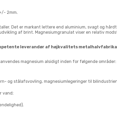
 +/- 2mm.
ller. Det er markant lettere end aluminium, svagt og hårdt i
vikling af brint. Magnesiumgranulat viser en relativ mods
tente leverandør af højkvalitets metalhalvfabrikata
anvendes magnesium alsidigt inden for følgende områder:
rn- og stålafsvovling, magnesiumlegeringer til bilindustrien
r vand;
ændelighed).