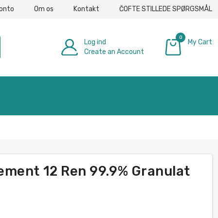
konto
Om os
Kontakt
ČOFTE STILLEDE SPØRGSMÅL
0
Log ind
My Cart
Create an Account
0,00 €
ement 12 Ren 99.9% Granulat