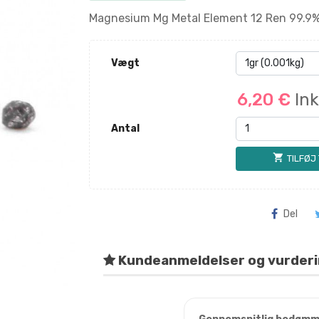
Magnesium Mg Metal Element 12 Ren 99.9%
Vægt
6,20 €
In
Antal
shopping_cart
TILFØJ
Del
Kundeanmeldelser og vurder