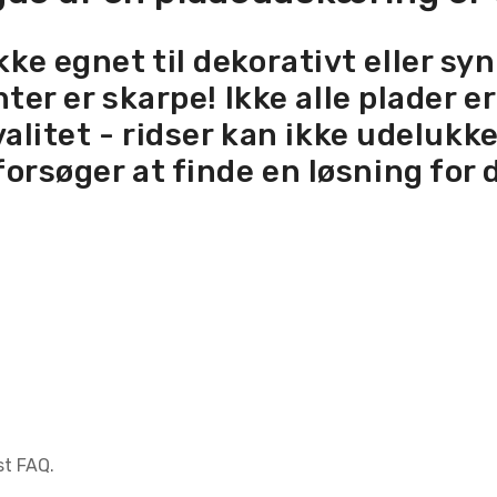
ke egnet til dekorativt eller s
er er skarpe! Ikke alle plader e
alitet - ridser kan ikke udelukkes
 forsøger at finde en løsning for d
st FAQ.