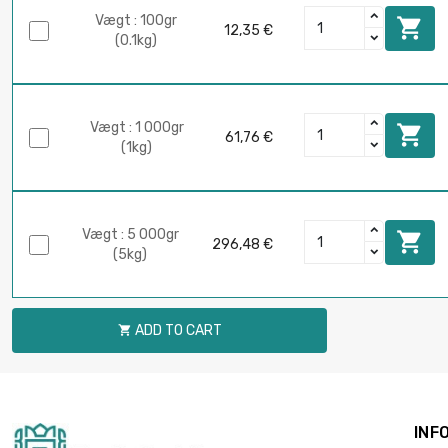
Vægt : 100gr

12,35 €
(0.1kg)
Vægt : 1 000gr

61,76 €
(1kg)
Vægt : 5 000gr

296,48 €
(5kg)
ADD TO CART

INF