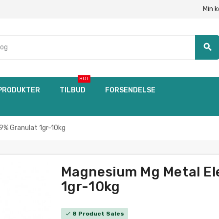
Min 
search
HOT
PRODUKTER
TILBUD
FORSENDELSE
9% Granulat 1gr-10kg
Magnesium Mg Metal El
1gr-10kg
8 Product Sales
check