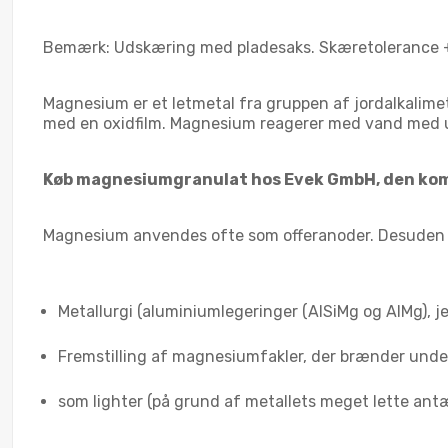
Bemærk: Udskæring med pladesaks. Skæretolerance
Magnesium er et letmetal fra gruppen af jordalkalimeta
med en oxidfilm. Magnesium reagerer med vand med ud
Køb magnesiumgranulat hos Evek GmbH, den kompe
Magnesium anvendes ofte som offeranoder. Desuden 
Metallurgi (aluminiumlegeringer (AlSiMg og AlMg), je
Fremstilling af magnesiumfakler, der brænder unde
som lighter (på grund af metallets meget lette ant