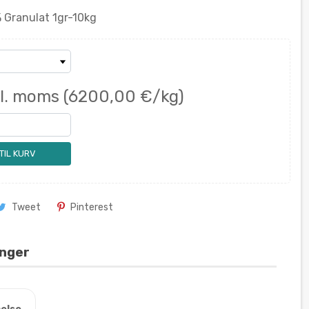
 Granulat 1gr-10kg
kl. moms
(6200,00 €/kg)
 TIL KURV
Tweet
Pinterest
inger