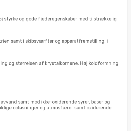
j styrke og gode fjederegenskaber med tilstrækkelig
rien samt i skibsværfter og apparatfremstilling, i
g og størrelsen af krystalkornene. Høj koldformning
 havvand samt mod ikke-oxiderende syrer, baser og
holdige opløsninger og atmosfærer samt oxiderende