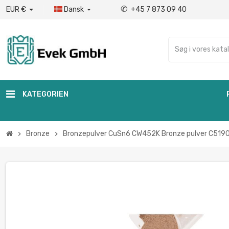
✆
EUR €
Dansk
+45 7 873 09 40

KATEGORIEN
Bronze
Bronzepulver CuSn6 CW452K Bronze pulver C5190
chevron_right
chevron_right