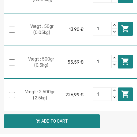
Vægt : 50gr

13,90 €
(0.05kg)
Vægt : 500gr

55,59 €
(0.5kg)
Vægt : 2 500gr

226,99 €
(2.5kg)
ADD TO CART
