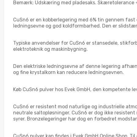
Bemærk: Udskæring med pladesaks. Skæretolerance
CuSn6 er en kobberlegering med 6% tin gennem fast 
ledningsevne og god koldformbarhed. Den er slidstærk
Typiske anvendelser for CuSn6 er stansedele, stikforbi
elektroteknik og maskinbygning.
Den elektriske ledningsevne af denne legering afhæ
og fine krystalkorn kan reducere ledningsevnen.
Køb CuSn6 pulver hos Evek GmbH, den kompetente lev
CuSn6 er resistent mod naturlige og industrielle atm
neutrale saltopløsninger. CuSn6 er dog ikke resiste
syrer. Bronzelegeringer har dog en forbedret mods
CuSn6 pulver kan findes i Evek GmbH Online Shop. Til 