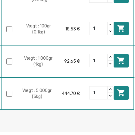
Vægt : 100gr

18,53 €
(0.1kg)
Vægt : 1 000gr

92,65 €
(1kg)
Vægt : 5 000gr

444,70 €
(5kg)