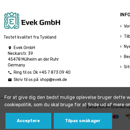
INF
Vor
Til
Testet kvalitet fra Tyskland
Ny
Evek GmbH

Neckarstr. 39
Be
45478 Mülheim an der Ruhr
Germany
Si
Ring til os:
Dk +45 7 873 09 40

Skriv til os på:
shop@evek.de

For at give dig den bedst mulige oplevelse bruger dette w
cookiepolitik, som du skal bruge for at finde ud af mere o
Zahlarten im Onlinesho
Acceptere
Tilpas småkager