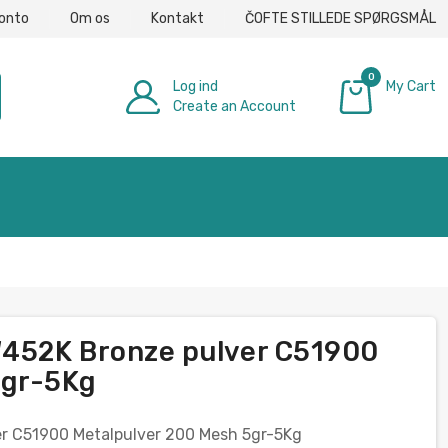
konto
Om os
Kontakt
ČOFTE STILLEDE SPØRGSMÅL
0
Log ind
My Cart
Create an Account
0,00 €
452K Bronze pulver C51900
5gr-5Kg
r C51900 Metalpulver 200 Mesh 5gr-5Kg