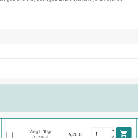
Vægt : 10gr

6,20 €
(0.01kg)