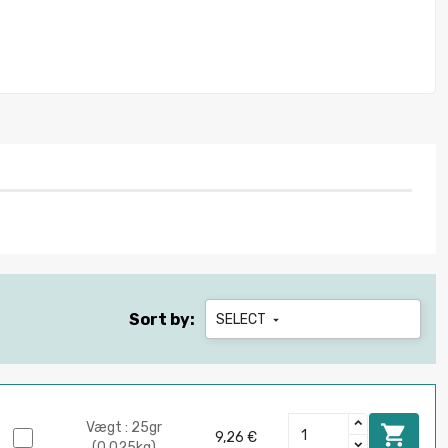
Sort by:
SELECT

Vægt : 25gr

9,26 €
(0.025kg)