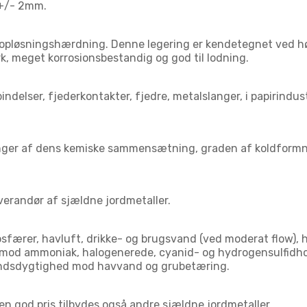
 +/- 2mm.
opløsningshærdning. Denne legering er kendetegnet ved hø
, meget korrosionsbestandig og god til lodning.
ndelser, fjederkontakter, fjedre, metalslanger, i papirindust
nger af dens kemiske sammensætning, graden af koldformnin
erandør af sjældne jordmetaller.
osfærer, havluft, drikke- og brugsvand (ved moderat flow),
nt mod ammoniak, halogenerede, cyanid- og hydrogensulfid
tandsdygtighed mod havvand og grubetæring.
en god pris tilbydes også andre sjældne jordmetaller.