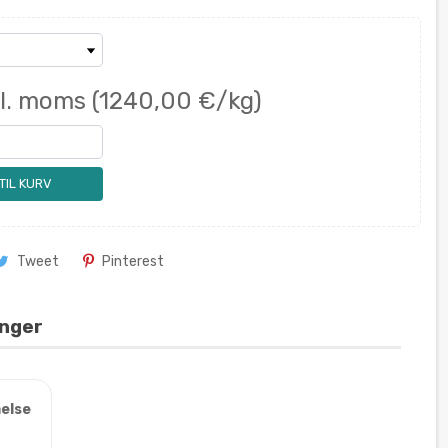
kl. moms
(1240,00 €/kg)
 TIL KURV
Tweet
Pinterest
inger
else