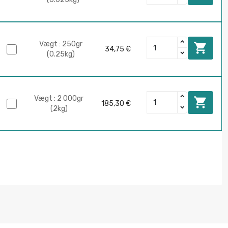
Vægt : 250gr

34,75 €
(0.25kg)
Vægt : 2 000gr

185,30 €
(2kg)