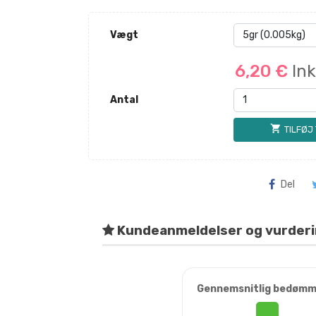
Vægt
6,20 €
In
Antal
shopping_cart
TILFØJ
Del
Kundeanmeldelser og vurder
Gennemsnitlig bedømm