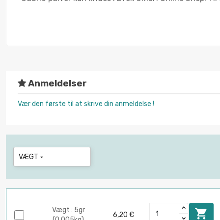
Anmeldelser
Vær den første til at skrive din anmeldelse !
VÆGT

Vægt : 5gr

6,20 €
(0.005kg)