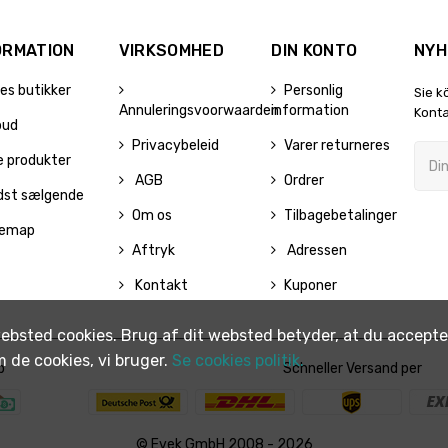
ORMATION
VIRKSOMHED
DIN KONTO
NYH
es butikker
Personlig
Sie k
Annuleringsvoorwaarden
information
Konta
bud
Privacybeleid
Varer returneres
e produkter
AGB
Ordrer
dst sælgende
Om os
Tilbagebetalinger
temap
Aftryk
Adressen
Kontakt
Kuponer
ebsted cookies. Brug af dit websted betyder, at du acceptere
m de cookies, vi bruger.
Se cookies politik.
p
Schneller Versand per
© Evek GmbH 2008 - 2026