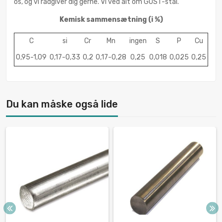
os, og vi rådgiver dig gerne. Vi ved alt om GOST-stål.
Kemisk sammensætning
(i %)
C
si
Cr
Mn
ingen
S
P
Cu
0,95-1,09
0,17-0,33
0,2
0,17-0,28
0,25
0,018
0,025
0,25
Du kan måske også lide