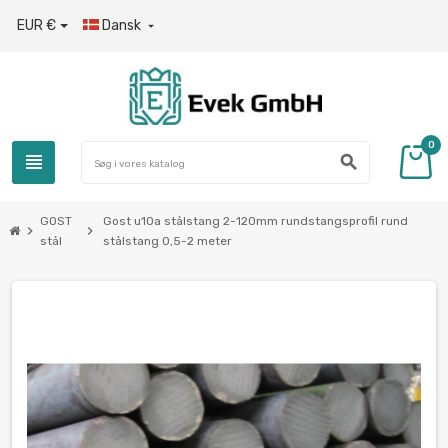
EUR €
Dansk

0
view_headline
search
GOST
Gost u10a stålstang 2-120mm rundstangsprofil rund
chevron_right
chevron_right
stål
stålstang 0,5-2 meter