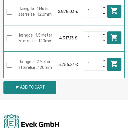
længde : 1 Meter

2.878,03 €
størrelse : 120mm
længde : 1.5 Meter

4.317,13 €
størrelse : 120mm
længde : 2 Meter

5.756,21 €
størrelse : 120mm
ADD TO CART
