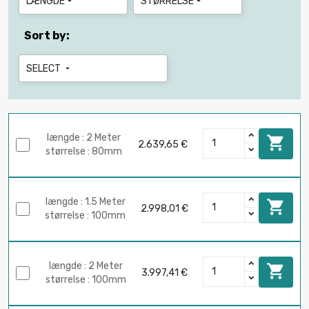
LÆNGDE
STØRRELSE


Sort by:
SELECT

længde : 2 Meter

2.639,65 €
størrelse : 80mm
længde : 1.5 Meter

2.998,01 €
størrelse : 100mm
længde : 2 Meter

3.997,41 €
størrelse : 100mm