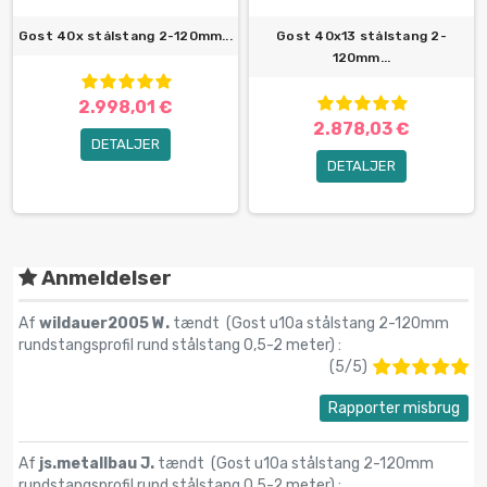
Gost 40x stålstang 2-120mm...
Gost 40x13 stålstang 2-
120mm...
2.998,01 €
2.878,03 €
DETALJER
DETALJER
Anmeldelser
Af
wildauer2005 W.
tændt (
Gost u10a stålstang 2-120mm
rundstangsprofil rund stålstang 0,5-2 meter
) :
(
5
/
5
)
Rapporter misbrug
Af
js.metallbau J.
tændt (
Gost u10a stålstang 2-120mm
rundstangsprofil rund stålstang 0,5-2 meter
) :