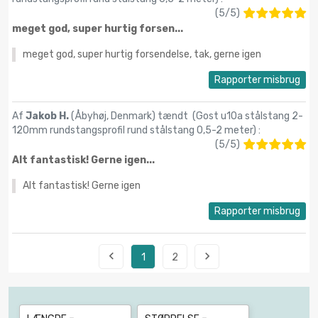
(
5
/
5
)
meget god, super hurtig forsen...
meget god, super hurtig forsendelse, tak, gerne igen
Rapporter misbrug
Af
Jakob H.
(Åbyhøj, Denmark) tændt (
Gost u10a stålstang 2-
120mm rundstangsprofil rund stålstang 0,5-2 meter
) :
(
5
/
5
)
Alt fantastisk! Gerne igen...
Alt fantastisk! Gerne igen
Rapporter misbrug


1
2