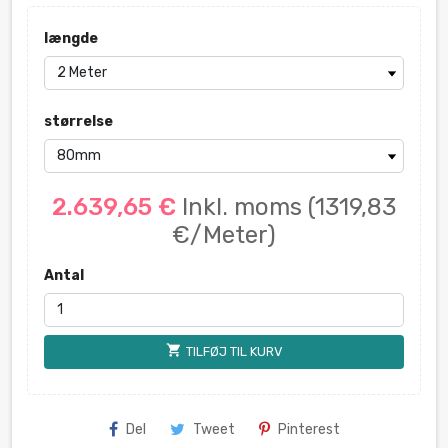
længde
størrelse
2.639,65 €
Inkl. moms
(1319,83
€/Meter)
Antal
shopping_cart
TILFØJ TIL KURV
Del
Tweet
Pinterest