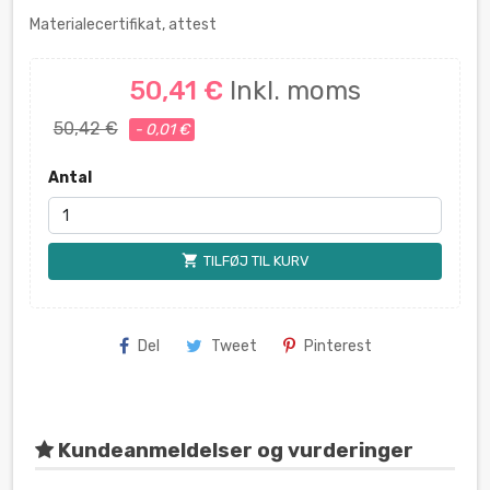
Materialecertifikat, attest
50,41 €
Inkl. moms
50,42 €
- 0,01 €
Antal
shopping_cart
TILFØJ TIL KURV
Del
Tweet
Pinterest
Kundeanmeldelser og vurderinger