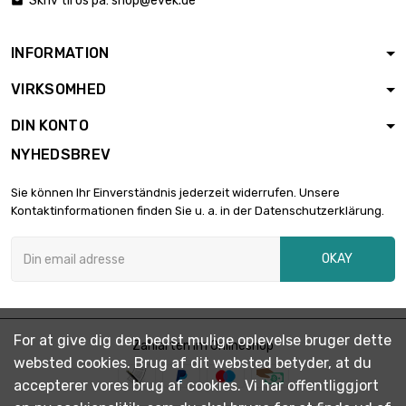
Skriv til os på:
shop@evek.de

INFORMATION
VIRKSOMHED
DIN KONTO
NYHEDSBREV
Sie können Ihr Einverständnis jederzeit widerrufen. Unsere
Kontaktinformationen finden Sie u. a. in der Datenschutzerklärung.
OKAY
For at give dig den bedst mulige oplevelse bruger dette
Zahlarten im Onlineshop
websted cookies. Brug af dit websted betyder, at du
accepterer vores brug af cookies. Vi har offentliggjort