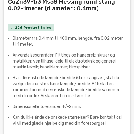
CuZn39Pb3 Ms58 Messing rund stang
0.02-1meter (diameter : 0.4mm)
226 Product Sales
check
Diameter fra 0,4 mm til 400 mm; længde: fra 0,02 meter
til 1 meter.
Anvendelsesområder: Fittings og hanegreb; skruer og
møtrikker; ventilhuse; dele til elektroteknik og generel
maskinteknik; kabelklemmer; birospidser.
Hvis din ønskede længde/bredde ikke er angivet, skal du
vælge den næste større længde/bredde. Efterlad en
kommentar med den ønskede længde/bredde sammen
med din ordre. Vi skærer til i din størrelse.
Dimensionelle tolerancer: +/-2 mm.
Kan du ikke finde de ønskede størrelser? Bare kontakt os!
Vi vil med glæde hjælpe dig med din forespørgsel.