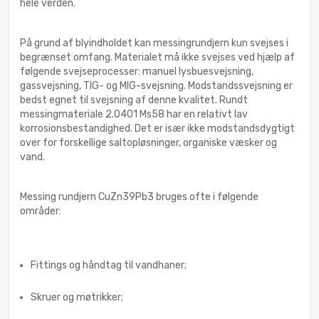
hele verden.
På grund af blyindholdet kan messingrundjern kun svejses i
begrænset omfang. Materialet må ikke svejses ved hjælp af
følgende svejseprocesser: manuel lysbuesvejsning,
gassvejsning, TIG- og MIG-svejsning. Modstandssvejsning er
bedst egnet til svejsning af denne kvalitet. Rundt
messingmateriale 2.0401 Ms58 har en relativt lav
korrosionsbestandighed. Det er især ikke modstandsdygtigt
over for forskellige saltopløsninger, organiske væsker og
vand.
Messing rundjern CuZn39Pb3 bruges ofte i følgende
områder:
Fittings og håndtag til vandhaner;
Skruer og møtrikker;