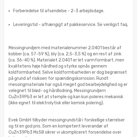
Forberedelse til afsendelse - 2-3 arbejdsdage.
Leveringstid - afhængigt af pakkeservice. Se venligst faq.
Messingrundjern med materialenummer 2.0401 består af
kobber (ca. 57-59 %), bly (ca. 2,5-3,5 %) og en rest af zink
(ca. 36-40 %). Materialet 2.0401 er let varmformbart, men
kvalitetens høje hårdhed og styrke opnås gennem
koldformbarhed. Selve koldformbarheden er dog begrænset
på grund af risikoen for spændingskorrosion. Rundt
messingmateriale har også meget god bearbejdelighed og er
velegnet til blød- og hårdlodning. Messingrundjern
CuZn39Pb3 er let at stemple og kan kun poleres mekanisk
(ikke egnet til elektrolytisk eller kemisk polering).
Evek GmbH tilbyder messingrundstål i forskellige størrelser
og til en god pris. Som en kompetent leverandør af
CuZn39Pb3 Ms58 sikrer vi ukompliceret forsendelse over