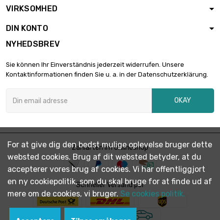
VIRKSOMHED
længde : 0.1 Meter

0,88 €
diameter : 0.5mm
DIN KONTO
NYHEDSBREV
længde : 0.2 Meter

0,88 €
Sie können Ihr Einverständnis jederzeit widerrufen. Unsere
diameter : 0.5mm
Kontaktinformationen finden Sie u. a. in der Datenschutzerklärung.
OKAY
længde : 0.3 Meter

0,88 €
diameter : 0.5mm
For at give dig den bedst mulige oplevelse bruger dette
længde : 0.4 Meter
Zahlarten im Onlineshop

0,88 €
websted cookies. Brug af dit websted betyder, at du
diameter : 0.5mm
accepterer vores brug af cookies. Vi har offentliggjort
en ny cookiepolitik, som du skal bruge for at finde ud af
Schneller Versand per
længde : 0.5 Meter
mere om de cookies, vi bruger.
Se cookies politik.

0,88 €
diameter : 0.5mm