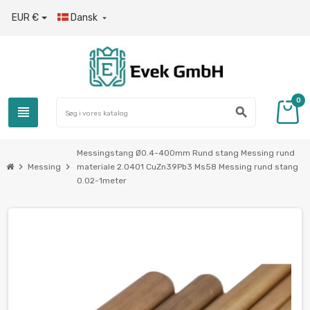
EUR €
Dansk

0
view_headline
search
Messingstang Ø0.4-400mm Rund stang Messing rund
chevron_right
chevron_right
Messing
materiale 2.0401 CuZn39Pb3 Ms58 Messing rund stang
0.02-1meter