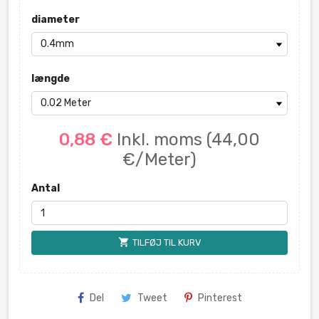
diameter
længde
0,88 €
Inkl. moms
(44,00
€/Meter)
Antal
shopping_cart
TILFØJ TIL KURV
Del
Tweet
Pinterest