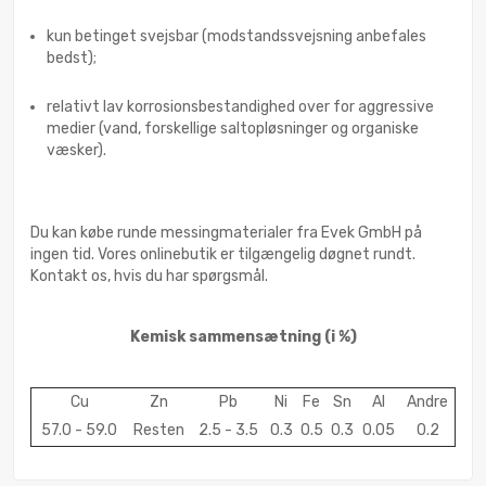
kun betinget svejsbar (modstandssvejsning anbefales
bedst);
relativt lav korrosionsbestandighed over for aggressive
medier (vand, forskellige saltopløsninger og organiske
væsker).
Du kan købe runde messingmaterialer fra Evek GmbH på
ingen tid. Vores onlinebutik er tilgængelig døgnet rundt.
Kontakt os, hvis du har spørgsmål.
Kemisk sammensætning
(i %)
Cu
Zn
Pb
Ni
Fe
Sn
Al
Andre
57.0 - 59.0
Resten
2.5 - 3.5
0.3
0.5
0.3
0.05
0.2