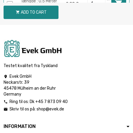
længde : 0.5 Meter

0,88 €
diameter : 0.4mm
ADD TO CART

længde : 0.75 Meter

0,88 €
diameter : 0.4mm
længde : 1 Meter

0,88 €
diameter : 0.4mm
Testet kvalitet fra Tyskland
Evek GmbH

Neckarstr. 39
længde : 0.02 Meter

0,88 €
45478 Mülheim an der Ruhr
diameter : 0.5mm
Germany
Ring til os:
Dk +45 7 873 09 40

Skriv til os på:
shop@evek.de

længde : 0.05 Meter

0,88 €
diameter : 0.5mm
INFORMATION