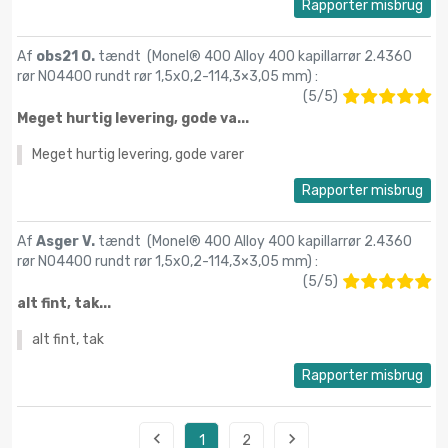
Rapporter misbrug
Af
obs21 O.
tændt (
Monel® 400 Alloy 400 kapillarrør 2.4360
rør N04400 rundt rør 1,5x0,2-114,3×3,05 mm
) :
(
5
/
5
)
Meget hurtig levering, gode va...
Meget hurtig levering, gode varer
Rapporter misbrug
Af
Asger V.
tændt (
Monel® 400 Alloy 400 kapillarrør 2.4360
rør N04400 rundt rør 1,5x0,2-114,3×3,05 mm
) :
(
5
/
5
)
alt fint, tak...
alt fint, tak
Rapporter misbrug


1
2