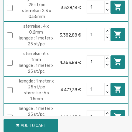
25 st/pc

3.528,13 €
størrelse : 2.3 x
0.55mm
størrelse : 4 x
0.2mm

3.382,88 €
længde : 1 meter x
25 st/pc
størrelse : 6 x
1mm

4.363,88 €
længde : 1 meter x
25 st/pc
længde : 1 meter x
25 st/pc

4.477,38 €
størrelse : 6 x
1.5mm
længde : 1 meter x
25 st/pc

4.424,25 €
størrelse : 6.35 x
ADD TO CART

1.24mm