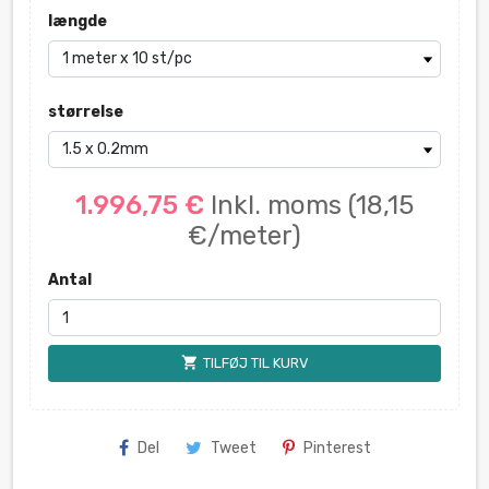
længde
størrelse
1.996,75 €
Inkl. moms
(18,15
€/meter)
Antal
shopping_cart
TILFØJ TIL KURV
Del
Tweet
Pinterest