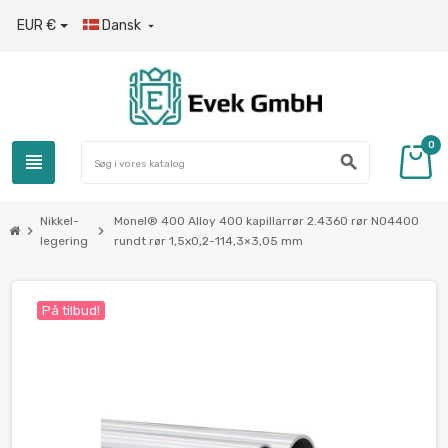
EUR €
Dansk

0
view_headline
search
Nikkel-
Monel® 400 Alloy 400 kapillarrør 2.4360 rør N04400
chevron_right
chevron_right
legering
rundt rør 1,5x0,2-114,3×3,05 mm
På tilbud!