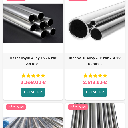
Hastelloy® Alloy C276 rør
Inconel® Alloy 601 rør 2.4851
2.4819...
Rundt...
2.368,00 €
2.513,63 €
DETALJER
DETALJER
På tilbud!
På tilbud!