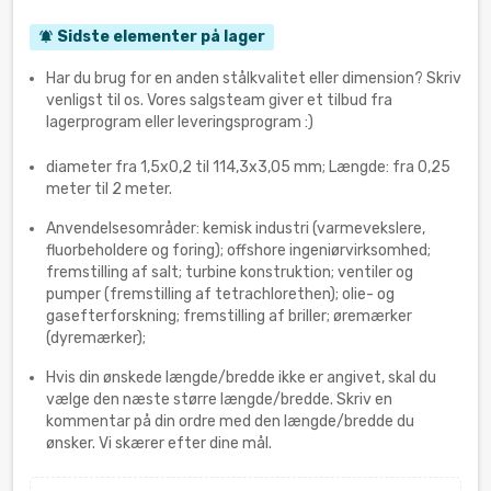
Sidste elementer på lager
notifications_active
Har du brug for en anden stålkvalitet eller dimension? Skriv
venligst til os. Vores salgsteam giver et tilbud fra
lagerprogram eller leveringsprogram :)
diameter fra 1,5x0,2 til 114,3x3,05 mm; Længde: fra 0,25
meter til 2 meter.
Anvendelsesområder: kemisk industri (varmevekslere,
fluorbeholdere og foring); offshore ingeniørvirksomhed;
fremstilling af salt; turbine konstruktion; ventiler og
pumper (fremstilling af tetrachlorethen); olie- og
gasefterforskning; fremstilling af briller; øremærker
(dyremærker);
Hvis din ønskede længde/bredde ikke er angivet, skal du
vælge den næste større længde/bredde. Skriv en
kommentar på din ordre med den længde/bredde du
ønsker. Vi skærer efter dine mål.