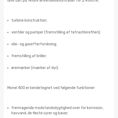
lave salt på. Andre anvendelsesområder for 2.4360 er:
turbine konstruktion;
ventiler og pumper (fremstilling af tetrachlorethen);
olie- og gasefterforskning;
fremstilling af briller;
øremærker (mærker af dyr).
Monel 400 er kendetegnet ved følgende funktioner:
fremragende modstandsdygtighed over for korrosion,
havvand, de fleste syrer og baser;