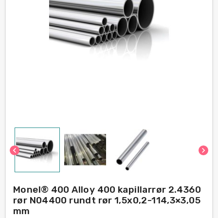
chevron_left
chevron_right
Monel® 400 Alloy 400 kapillarrør 2.4360
rør N04400 rundt rør 1,5x0,2-114,3×3,05
mm