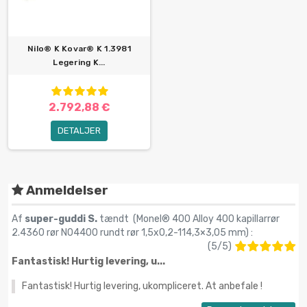
Nilo® K Kovar® K 1.3981
Legering K...
2.792,88 €
DETALJER
Anmeldelser
Af
super-guddi S.
tændt (
Monel® 400 Alloy 400 kapillarrør
2.4360 rør N04400 rundt rør 1,5x0,2-114,3×3,05 mm
) :
(
5
/
5
)
Fantastisk! Hurtig levering, u...
Fantastisk! Hurtig levering, ukompliceret. At anbefale !