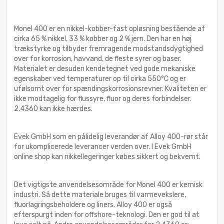
Monel 400 er en nikkel-kobber-fast opløsning bestående af
cirka 65 % nikkel, 33 % kobber og 2 % jern. Den har en høj
trækstyrke og tilbyder fremragende modstandsdygtighed
over for korrosion, havvand, de fleste syrer og baser.
Materialet er desuden kendetegnet ved gode mekaniske
egenskaber ved temperaturer op til cirka 550°C og er
ufølsomt over for spændingskorrosionsrevner. Kvaliteten er
ikke modtagelig for flussyre, fluor og deres forbindelser.
2.4360 kan ikke hærdes.
Evek GmbH som en pålidelig leverandør af Alloy 400-rør står
for ukomplicerede leverancer verden over. I Evek GmbH
online shop kan nikkellegeringer købes sikkert og bekvemt.
Det vigtigste anvendelsesområde for Monel 400 er kemisk
industri. Så dette materiale bruges til varmevekslere,
fluorlagringsbeholdere og liners. Alloy 400 er også
efterspurgt inden for offshore-teknologi. Den er god til at