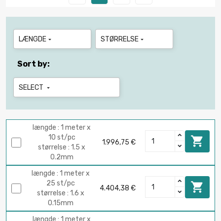
LÆNGDE
STØRRELSE


Sort by:
SELECT

længde : 1 meter x
10 st/pc

1.996,75 €
størrelse : 1.5 x
0.2mm
længde : 1 meter x
25 st/pc

4.404,38 €
størrelse : 1.6 x
0.15mm
længde : 1 meter x