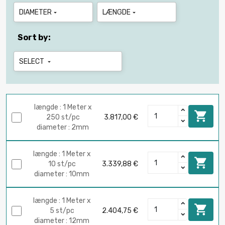
DIAMETER
LÆNGDE


Sort by:
SELECT

længde : 1 Meter x

250 st/pc
3.817,00 €
diameter : 2mm
længde : 1 Meter x

10 st/pc
3.339,88 €
diameter : 10mm
længde : 1 Meter x

5 st/pc
2.404,75 €
diameter : 12mm