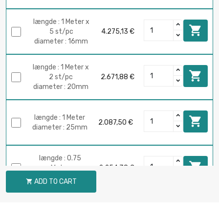
længde : 1 Meter x

5 st/pc
4.275,13 €
diameter : 16mm
længde : 1 Meter x

2 st/pc
2.671,88 €
diameter : 20mm
længde : 1 Meter

2.087,50 €
diameter : 25mm
længde : 0.75

Meter
2.254,38 €
diameter : 30mm
ADD TO CART

længde : 1 Meter

3.005,88 €
diameter : 30mm