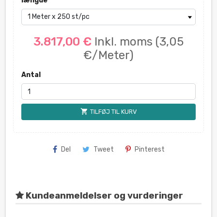
længde
3.817,00 €
Inkl. moms
(3,05
€/Meter)
Antal
shopping_cart
TILFØJ TIL KURV
Del
Tweet
Pinterest
Kundeanmeldelser og vurderinger