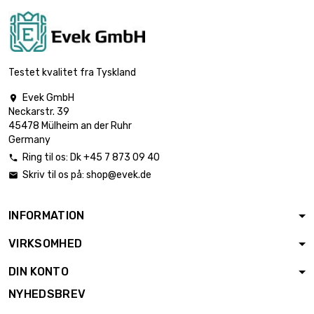
længde : 0.4 Meter

2.137,50 €
diameter : 40mm
Testet kvalitet fra Tyskland
Evek GmbH

Neckarstr. 39
længde : 0.5 Meter

2.671,88 €
45478 Mülheim an der Ruhr
diameter : 40mm
Germany
Ring til os:
Dk +45 7 873 09 40

længde : 0.75
Skriv til os på:
shop@evek.de


Meter
4.007,88 €
diameter : 40mm
INFORMATION
VIRKSOMHED
længde : 0.3 Meter

2.504,88 €
diameter : 50mm
DIN KONTO
NYHEDSBREV
længde : 0.4 Meter