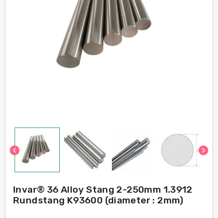
chevron_left
chevron_right
Invar® 36 Alloy Stang 2-250mm 1.3912
Rundstang K93600 (diameter : 2mm)