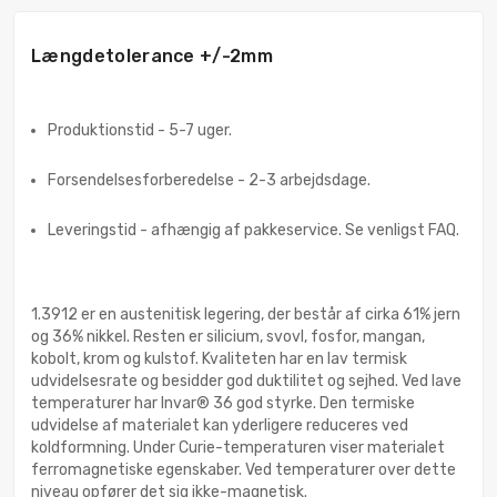
Længdetolerance +/-2mm
Produktionstid - 5-7 uger.
Forsendelsesforberedelse - 2-3 arbejdsdage.
Leveringstid - afhængig af pakkeservice. Se venligst FAQ.
1.3912 er en austenitisk legering, der består af cirka 61% jern
og 36% nikkel. Resten er silicium, svovl, fosfor, mangan,
kobolt, krom og kulstof. Kvaliteten har en lav termisk
udvidelsesrate og besidder god duktilitet og sejhed. Ved lave
temperaturer har Invar® 36 god styrke. Den termiske
udvidelse af materialet kan yderligere reduceres ved
koldformning. Under Curie-temperaturen viser materialet
ferromagnetiske egenskaber. Ved temperaturer over dette
niveau opfører det sig ikke-magnetisk.