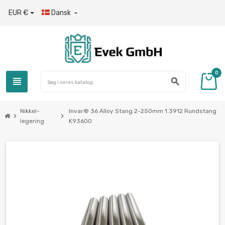
EUR €
Dansk

0
view_headline
search
Nikkel-
Invar® 36 Alloy Stang 2-250mm 1.3912 Rundstang
chevron_right
chevron_right
legering
K93600