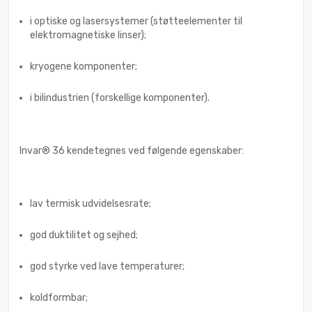
i optiske og lasersystemer (støtteelementer til
elektromagnetiske linser);
kryogene komponenter;
i bilindustrien (forskellige komponenter).
Invar® 36 kendetegnes ved følgende egenskaber:
lav termisk udvidelsesrate;
god duktilitet og sejhed;
god styrke ved lave temperaturer;
koldformbar;