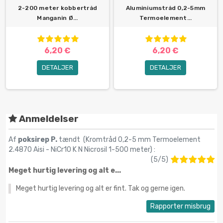
2-200 meter kobbertråd
Aluminiumstråd 0,2-5mm
Manganin Ø...
Termoelement...
6,20 €
6,20 €
DETALJER
DETALJER
Anmeldelser
Af
poksirep P.
tændt (
Kromtråd 0,2-5 mm Termoelement
2.4870 Aisi - NiCr10 K N Nicrosil 1-500 meter
) :
(
5
/
5
)
Meget hurtig levering og alt e...
Meget hurtig levering og alt er fint. Tak og gerne igen.
Rapporter misbrug