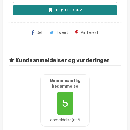
shopping_cart
TILFØJ TIL KURV
Del
Tweet
Pinterest
Kundeanmeldelser og vurderinger
Gennemsnitlig
bedømmelse
5
anmeldelse(r): 5