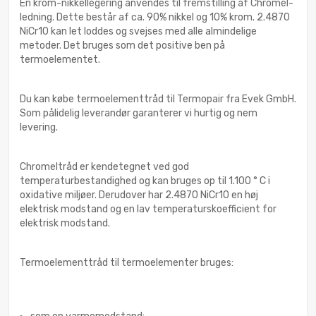
En krom-nikkellegering anvendes til fremstilling af Chromel-
ledning. Dette består af ca. 90% nikkel og 10% krom. 2.4870
NiCr10 kan let loddes og svejses med alle almindelige
metoder. Det bruges som det positive ben på
termoelementet.
Du kan købe termoelementtråd til Termopair fra Evek GmbH.
Som pålidelig leverandør garanterer vi hurtig og nem
levering.
Chromeltråd er kendetegnet ved god
temperaturbestandighed og kan bruges op til 1.100 ° C i
oxidative miljøer. Derudover har 2.4870 NiCr10 en høj
elektrisk modstand og en lav temperaturskoefficient for
elektrisk modstand.
Termoelementtråd til termoelementer bruges: