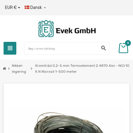
EUR €
Dansk

0
view_headline
search
Nikkel-
Kromtråd 0,2-5 mm Termoelement 2.4870 Aisi - NiCr10
chevron_right
chevron_right
legering
K N Nicrosil 1-500 meter