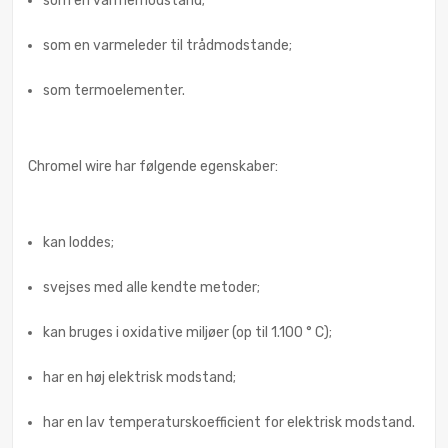
som en varmemodstand;
som en varmeleder til trådmodstande;
som termoelementer.
Chromel wire har følgende egenskaber:
kan loddes;
svejses med alle kendte metoder;
kan bruges i oxidative miljøer (op til 1.100 ° C);
har en høj elektrisk modstand;
har en lav temperaturskoefficient for elektrisk modstand.