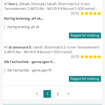
Af
Dan L.
(Kibæk, Denmark) tændt (
Kromtråd 0,2-5 mm
Termoelement 2.4870 Aisi - NiCr10 K N Nicrosil 1-500 meter
) :
(
5
/
5
)
Hurtig levering, alt ok...
Hurtig levering, alt ok
Rapporter misbrug
Af
dr.leinwand D.
tændt (
Kromtråd 0,2-5 mm Termoelement
2.4870 Aisi - NiCr10 K N Nicrosil 1-500 meter
) :
(
5
/
5
)
Gik fantastisk - gerne igen !!...
Gik fantastisk - gerne igen !!!!
Rapporter misbrug


1
2