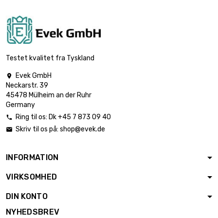

54,03 €
diameter : 0.2mm
længde : 500 Meter

105,79 €
diameter : 0.2mm
Testet kvalitet fra Tyskland
Evek GmbH

Neckarstr. 39
længde : 1 Meter

6,20 €
45478 Mülheim an der Ruhr
diameter : 0.3mm
Germany
Ring til os:
Dk +45 7 873 09 40

Skriv til os på:
shop@evek.de

længde : 2 Meter

6,20 €
diameter : 0.3mm
INFORMATION
VIRKSOMHED
længde : 5 Meter

6,20 €
diameter : 0.3mm
DIN KONTO
NYHEDSBREV