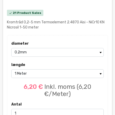
21 Product Sales
check
Kromtråd 0,2-5 mm Termoelement 2.4870 Aisi - NiCr10 KN
Nicrosil 1-50 meter
diameter
længde
6,20 €
Inkl. moms
(6,20
€/Meter)
Antal