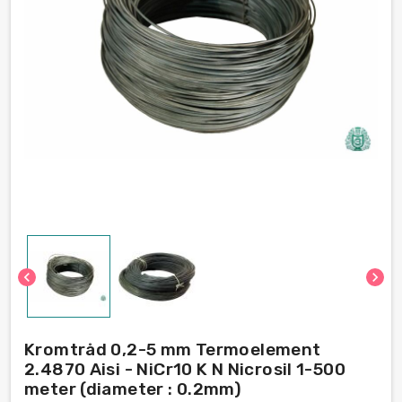
chevron_left
chevron_right
Kromtråd 0,2-5 mm Termoelement
2.4870 Aisi - NiCr10 K N Nicrosil 1-500
meter (diameter : 0.2mm)