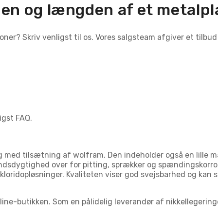
den og længden af et metalp
ner? Skriv venligst til os. Vores salgsteam afgiver et tilbud
igst FAQ.
ed tilsætning af wolfram. Den indeholder også en lille mæn
sdygtighed over for pitting, sprækker og spændingskorrosi
kloridopløsninger. Kvaliteten viser god svejsbarhed og kan 
line-butikken. Som en pålidelig leverandør af nikkellegeringer