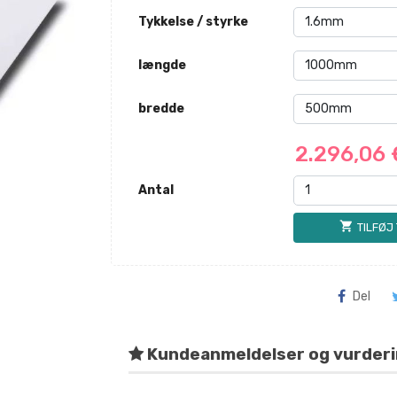
Tykkelse / styrke
længde
bredde
2.296,06
Antal
shopping_cart
TILFØJ
Del
Kundeanmeldelser og vurder