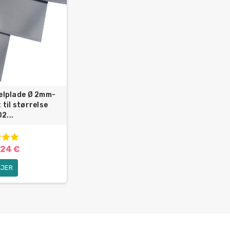
kelplade Ø 2mm-
til størrelse
2...
,24 €
LJER