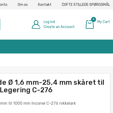
konto
Om os
Kontakt
ČOFTE STILLEDE SPØRGSMÅL
0
Log ind
My Cart
Create an Account
0,00 €
de Ø 1,6 mm-25,4 mm skåret til
 Legering C-276
 mm til 1000 mm Inconel C-276 nikkelark