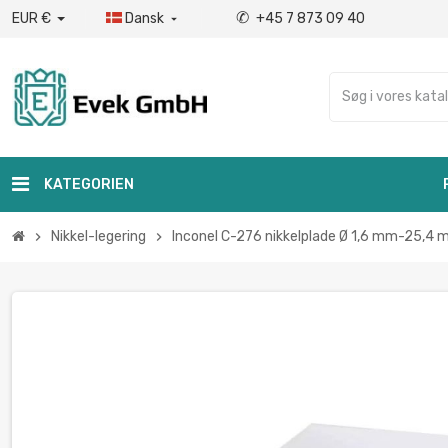
✆
EUR €
Dansk
+45 7 873 09 40

KATEGORIEN
Nikkel-legering
Inconel C-276 nikkelplade Ø 1,6 mm-25,4 m
chevron_right
chevron_right