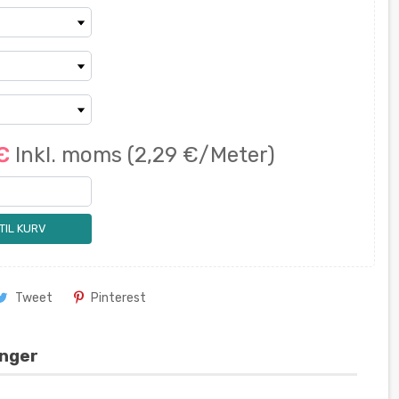
 €
Inkl. moms
(2,29 €/Meter)
 TIL KURV
Tweet
Pinterest
inger