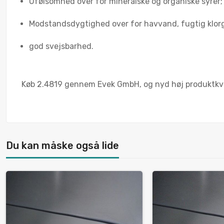
Ufølsomhed over for mineralske og organiske syrer;
Modstandsdygtighed over for havvand, fugtig klorg
god svejsbarhed.
Køb 2.4819 gennem Evek GmbH, og nyd høj produktkvalit
Du kan måske også lide