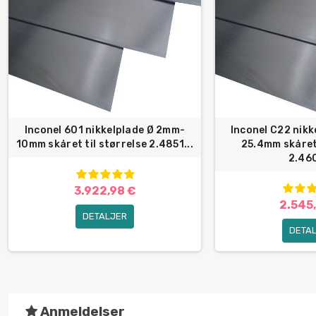
Inconel 601 nikkelplade Ø 2mm-
Inconel C22 nik
10mm skåret til størrelse 2.4851...
25.4mm skåret 
2.460
3.922,98 €
2.545
DETALJER
DETA
Anmeldelser