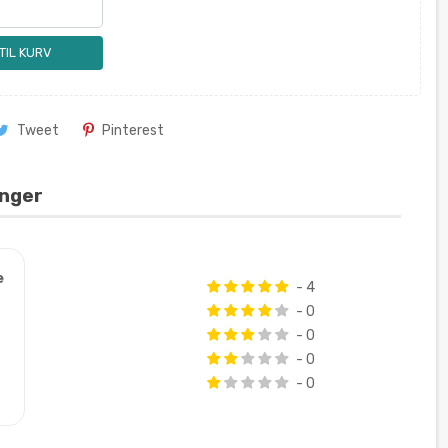
 TIL KURV
Tweet
Pinterest
inger
e
- 4
- 0
- 0
- 0
- 0