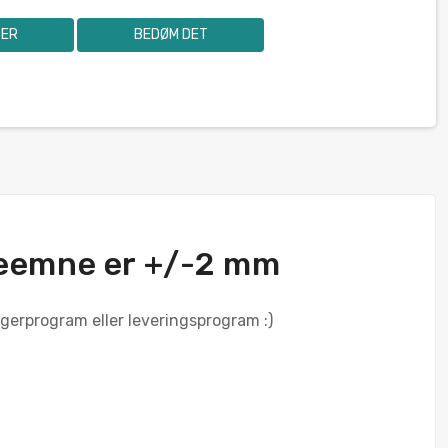
SER
BEDØM DET
deemne er +/-2 mm
lagerprogram eller leveringsprogram :)