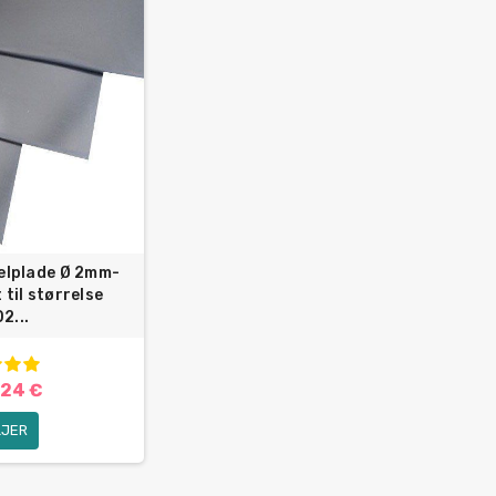
kelplade Ø 2mm-
til størrelse
2...
,24 €
LJER