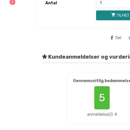
chevron_right
Antal
shopping_cart
TILFØJ
Del
Kundeanmeldelser og vurder
Gennemsnitlig bedømmels
5
anmeldelse(r): 4