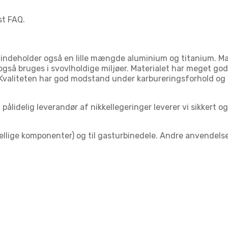
st FAQ.
Den indeholder også en lille mængde aluminium og titanium.
 også bruges i svovlholdige miljøer. Materialet har meget
 Kvaliteten har god modstand under karbureringsforhold og
pålidelig leverandør af nikkellegeringer leverer vi sikkert o
ellige komponenter) og til gasturbinedele. Andre anvendelse