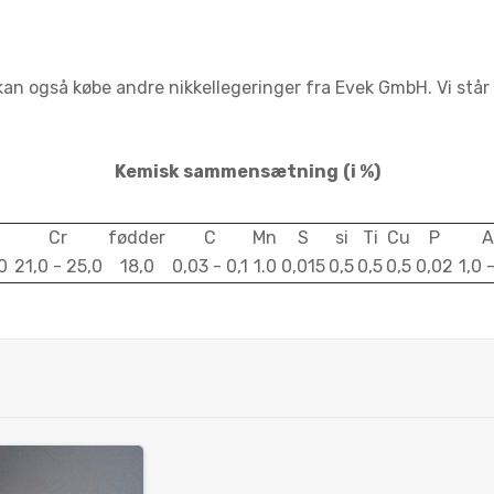
an også købe andre nikkellegeringer fra Evek GmbH. Vi står t
Kemisk sammensætning
(i %)
Cr
fødder
C
Mn
S
si
Ti
Cu
P
A
0
21,0 - 25,0
18,0
0,03 - 0,1
1.0
0,015
0,5
0,5
0,5
0,02
1,0 -