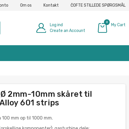
konto
Om os
Kontakt
ČOFTE STILLEDE SPØRGSMÅL
0
Log ind
My Cart
Create an Account
0,00 €
e Ø 2mm-10mm skåret til
Alloy 601 strips
a 100 mm op til 1000 mm.
rskellige komponenter); gasturbine dele;