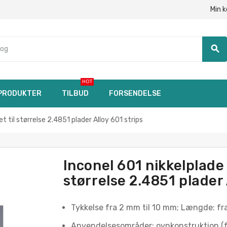
Min 
search
HOT
PRODUKTER
TILBUD
FORSENDELSE
til størrelse 2.4851 plader Alloy 601 strips
Inconel 601 nikkelplad
størrelse 2.4851 plader 
Tykkelse fra 2 mm til 10 mm; Længde: fr
Anvendelsesområder: ovnkonstruktion (fo