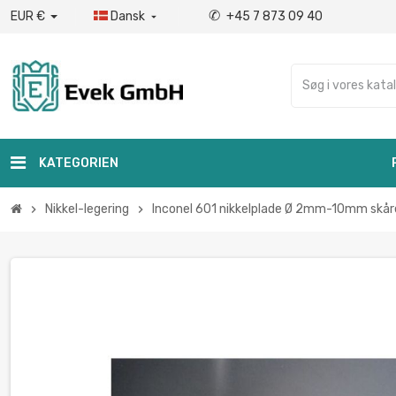
✆
EUR €
Dansk
+45 7 873 09 40

KATEGORIEN
Nikkel-legering
Inconel 601 nikkelplade Ø 2mm-10mm skåret 
chevron_right
chevron_right