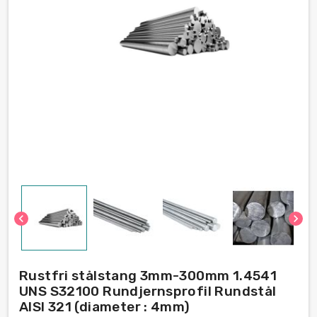
chevron_left
chevron_right
Rustfri stålstang 3mm-300mm 1.4541
UNS S32100 Rundjernsprofil Rundstål
AISI 321 (diameter : 4mm)