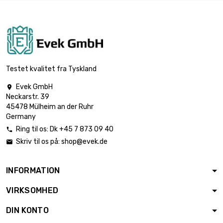
længde : 1 Meter

39,38 €
diameter : 13mm
længde : 1 Meter

45,63 €
diameter : 14mm
Testet kvalitet fra Tyskland
Evek GmbH

Neckarstr. 39
længde : 1 Meter

52,38 €
45478 Mülheim an der Ruhr
diameter : 15mm
Germany
Ring til os:
Dk +45 7 873 09 40

Skriv til os på:
shop@evek.de

længde : 1 Meter

59,63 €
diameter : 16mm
INFORMATION
VIRKSOMHED
længde : 1 Meter

75,38 €
diameter : 18mm
DIN KONTO