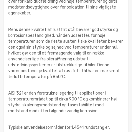
over for karbidudfældning ved høje temperaturer og dets
modstandsdygtighed over for oxidation til sine vigtigste
egenskaber.
Mens denne kvalitet af rustfrit stål bevarer god styrke og
korrosionsbestandighed, når den udsættes for høje
temperaturer, som de fleste austenitiske kvaliteter, bevarer
den også sin styrke og sejhed ved temperaturer under nul,
hvilket gør den til et fremragende valg til en række
anvendelser lige fra olieraffinering udstyr til
udstødningssystemer er tilstrækkelige til biler. Denne
varmebestandige kvalitet af rustfrit stål har en maksimal
tørluftstemperatur på 850ºC.
AISI 321 er den foretrukne legering til applikationer i
temperaturområdet op til cirka 900 °C og kombinerer høj
styrke, skaleringsmodstand og fasestabilitet med
modstand mod efterfølgende vandig korrosion.
Typiske anvendelsesområder for 1.4541 rundstang er: