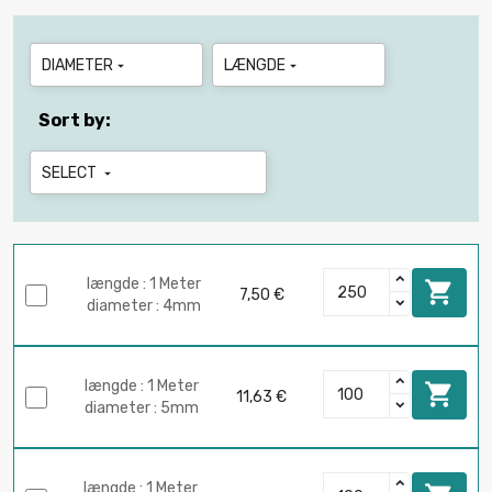
DIAMETER
LÆNGDE


Sort by:
SELECT

længde : 1 Meter

7,50 €
diameter : 4mm
længde : 1 Meter

11,63 €
diameter : 5mm
længde : 1 Meter