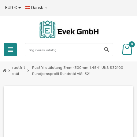
EUR €
Dansk

0
view_headline
search
rustfrit
Rustfri stålstang 3mm-300mm 1.4541 UNS S32100
chevron_right
chevron_right
stål
Rundjernsprofil Rundstål AISI 321