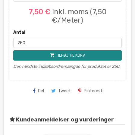
7,50 €
Inkl. moms
(7,50
€/Meter)
Antal
shopping_cart
TILFØJ TIL KURV
Den mindste indkøbsordremængde for produktet er 250.
Del
Tweet
Pinterest
Kundeanmeldelser og vurderinger