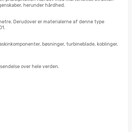
egenskaber, herunder hårdhed.
ametre. Derudover er materialerne af denne type
01.
askinkomponenter, bøsninger, turbineblade, koblinger,
rsendelse over hele verden.