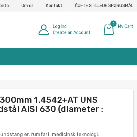
konto
Om os
Kontakt
ČOFTE STILLEDE SPØRGSMÅL
0
Log ind
My Cart
Create an Account
0,00 €
m-300mm 1.4542+AT UNS
tål AISI 630 (diameter :
undstang er: rumfart; medicinsk teknologi;