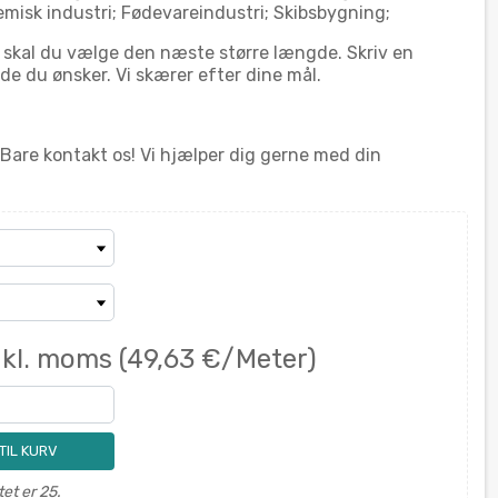
emisk industri; Fødevareindustri; Skibsbygning;
, skal du vælge den næste større længde. Skriv en
 du ønsker. Vi skærer efter dine mål.
 Bare kontakt os! Vi hjælper dig gerne med din
nkl. moms
(49,63 €/Meter)
 TIL KURV
et er 25.