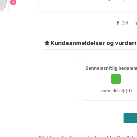
chevron_right
Del
Kundeanmeldelser og vurder
Gennemsnitlig bedømm
anmeldelse(r): 0