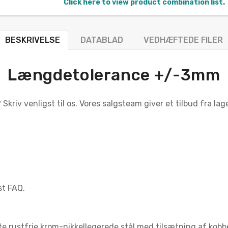
Click here to view product combination list.
BESKRIVELSE
DATABLAD
VEDHÆFTEDE FILER
Længdetolerance +/-3mm
Skriv venligst til os. Vores salgsteam giver et tilbud fra la
st FAQ.
e rustfrie krom-nikkellegerede stål med tilsætning af kobb