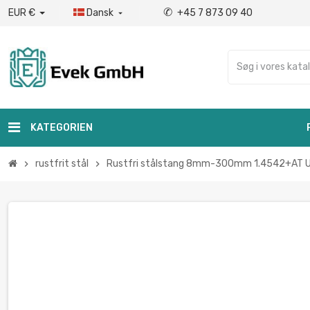
✆
EUR €
Dansk
+45 7 873 09 40

KATEGORIEN
rustfrit stål
Rustfri stålstang 8mm-300mm 1.4542+AT U
chevron_right
chevron_right