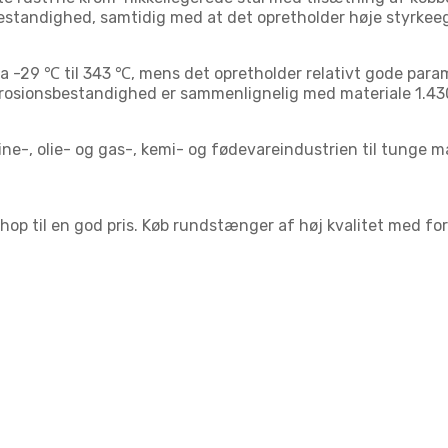
bestandighed, samtidig med at det opretholder høje styrke
ra -29 ℃ til 343 ℃, mens det opretholder relativt gode par
korrosionsbestandighed er sammenlignelig med materiale 1.43
ne-, olie- og gas-, kemi- og fødevareindustrien til tunge m
shop til en god pris. Køb rundstænger af høj kvalitet med fo
: