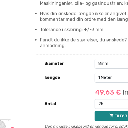
Maskiningeniør; olie- og gasindustrien; k
Hvis din ønskede længde ikke er angivet
kommentar med din ordre med den længde
Tolerance i skæring: +/-3 mm.
Fandt du ikke de størrelser, du ønskede?
anmodning.
diameter
længde
49,63 €
I
Antal
shopping_cart
TILFØJ
Den mindste indkøbsordremængde for produkt