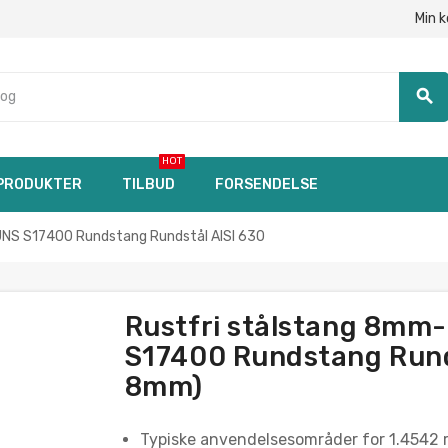
Min 
search
HOT
PRODUKTER
TILBUD
FORSENDELSE
NS S17400 Rundstang Rundstål AISI 630
Rustfri stålstang 8m
S17400 Rundstang Runds
8mm)
Typiske anvendelsesområder for 1.4542 r