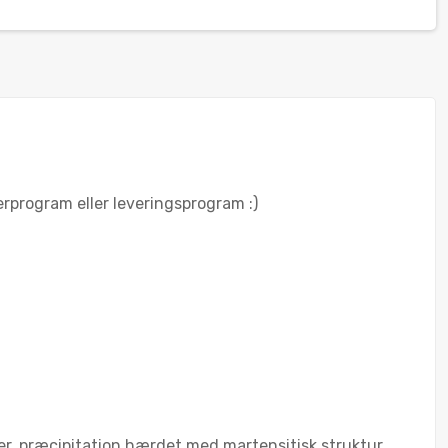
gerprogram eller leveringsprogram :)
er, præcipitation hærdet med martensitisk struktur.