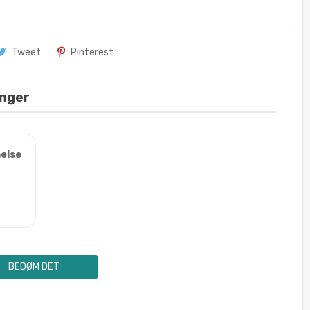
Tweet
Pinterest
inger
else
BEDØM DET