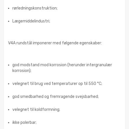
rørledningskonstruktion;
Lægemiddelindustri;
V4A rundstål imponerer med følgende egenskaber:
god modstand mod korrosion (herunder intergranulær
korrosion);
velegnet til brug ved temperaturer op til 550 °C;
god smedbarhed og fremragende svejsbarhed;
velegnet til koldformning;
ikke polerbar;