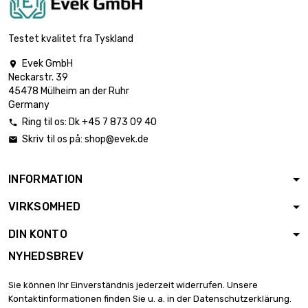
længde : 1 Meter x 5
st/pc

1.115,00 €
diameter : 26mm
Testet kvalitet fra Tyskland
(≈1.023 inch)
Evek GmbH

længde : 1 Meter x
Neckarstr. 39
5 st/pc

1.202,38 €
45478 Mülheim an der Ruhr
diameter : 27mm
Germany
(≈1.06 inch)
Ring til os:
Dk +45 7 873 09 40

længde : 1 Meter x
Skriv til os på:
shop@evek.de

5 st/pc

1.293,13 €
diameter : 28mm
(≈1.1024 inch)
INFORMATION
længde : 1 Meter x
VIRKSOMHED
5 st/pc

1.484,38 €
diameter : 30mm
DIN KONTO
(≈1.1811 inch)
NYHEDSBREV
længde : 1 Meter x
5 st/pc

1.688,88 €
Sie können Ihr Einverständnis jederzeit widerrufen. Unsere
diameter : 32mm
Kontaktinformationen finden Sie u. a. in der Datenschutzerklärung.
(≈1.2598 inch)