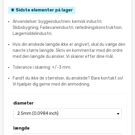
Sidste elementer på lager
notifications_active
Anvendelser: byggeindustrien; kemisk industri;
Skibsbygning; Fødevareindustri; rørledningskonstruktion;
Lægemiddelindustri;
Hvis din ønskede længde ikke er angivet, skal du vælge den
næste større længde. Skriv en kommentar med din ordre
med den længde du ønsker. Vi skærer efter dine mål.
Tolerance i skæring: +/-3 mm.
Fandt du ikke de størrelser, du ønskede? Bare kontakt os!
Vi hjælper dig gerne med din anmodning.
diameter
længde