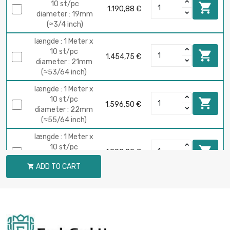
10 st/pc

1.190,88 €
diameter : 19mm
(≈3/4 inch)
længde : 1 Meter x
10 st/pc

1.454,75 €
diameter : 21mm
(≈53/64 inch)
længde : 1 Meter x
10 st/pc

1.596,50 €
diameter : 22mm
(≈55/64 inch)
længde : 1 Meter x
10 st/pc

1.900,00 €
diameter : 24mm
ADD TO CART

(≈15/16 inch)
længde : 1 Meter x
5 st/pc

1.030,88 €
diameter : 25mm
(≈63/64 inch)