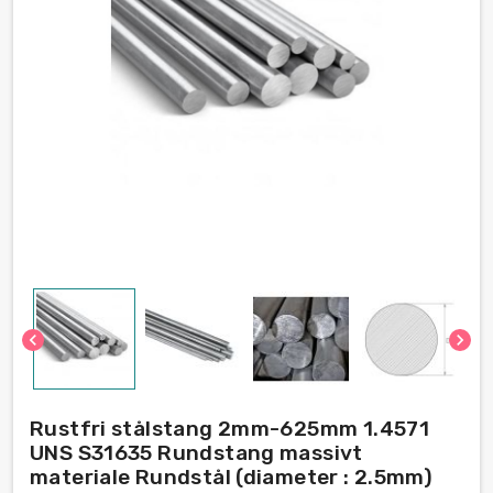
chevron_left
chevron_right
Rustfri stålstang 2mm-625mm 1.4571
UNS S31635 Rundstang massivt
materiale Rundstål (diameter : 2.5mm)