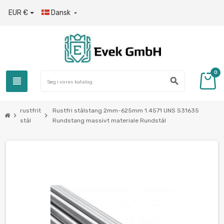
EUR €
Dansk

0
view_headline
search
rustfrit
Rustfri stålstang 2mm-625mm 1.4571 UNS S31635
chevron_right
chevron_right
stål
Rundstang massivt materiale Rundstål