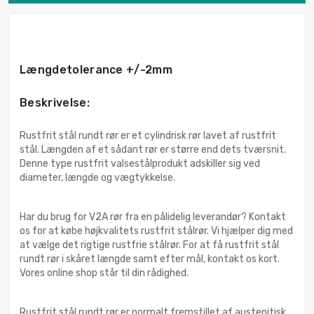
Længdetolerance +/-2mm
Beskrivelse:
Rustfrit stål rundt rør er et cylindrisk rør lavet af rustfrit
stål. Længden af et sådant rør er større end dets tværsnit.
Denne type rustfrit valsestålprodukt adskiller sig ved
diameter, længde og vægtykkelse.
Har du brug for V2A rør fra en pålidelig leverandør? Kontakt
os for at købe højkvalitets rustfrit stålrør. Vi hjælper dig med
at vælge det rigtige rustfrie stålrør. For at få rustfrit stål
rundt rør i skåret længde samt efter mål, kontakt os kort.
Vores online shop står til din rådighed.
Rustfrit stål rundt rør er normalt fremstillet af austenitisk