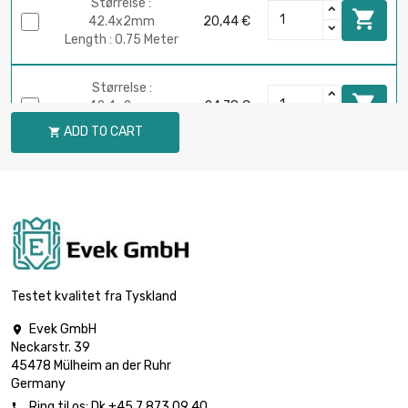
Størrelse :

42.4x2mm
20,44 €
Length : 0.75 Meter
Størrelse :

42.4x2mm
24,78 €
Length : 1 Meter
ADD TO CART

Testet kvalitet fra Tyskland
Evek GmbH

Neckarstr. 39
45478 Mülheim an der Ruhr
Germany
Ring til os:
Dk +45 7 873 09 40
