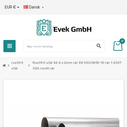
EUR €
Dansk

0
view_headline
search
rustfrit
Rustfrit stål 42.4 x 2mm rør EN X5CrNi18-10 rør 1.4301
chevron_right
chevron_right
stål
V2A rundt rør