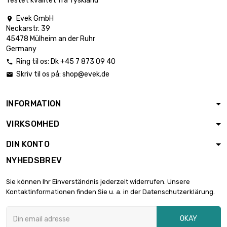
Testet kvalitet fra Tyskland
Evek GmbH

Neckarstr. 39

Vægt : 1.05gr
81,08 €
45478 Mülheim an der Ruhr
Germany
Ring til os:
Dk +45 7 873 09 40

Skriv til os på:
shop@evek.de


Vægt : 1.92gr
148,24 €
INFORMATION
VIRKSOMHED

Vægt : 4.67gr
360,56 €
DIN KONTO
NYHEDSBREV

Vægt : 5gr
386,03 €
Sie können Ihr Einverständnis jederzeit widerrufen. Unsere
Kontaktinformationen finden Sie u. a. in der Datenschutzerklärung.
OKAY

Vægt : 33gr
2.547,80 €