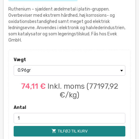
Ruthenium – sjældent ædelmetal i platin-gruppen.
Overbeviser med ekstrem hårdhed, høj korrosions- og
oxidationsbestandighed samt meget god elektrisk
ledningsevne. Anvendes i elektronik og halvlederindustrien,
som katalysator og som legeringstilskud. Fås hos Evek
GmbH.
Vægt
74,11 €
Inkl. moms
(77197,92
€/kg)
Antal
shopping_cart
TILFØJ TIL KURV