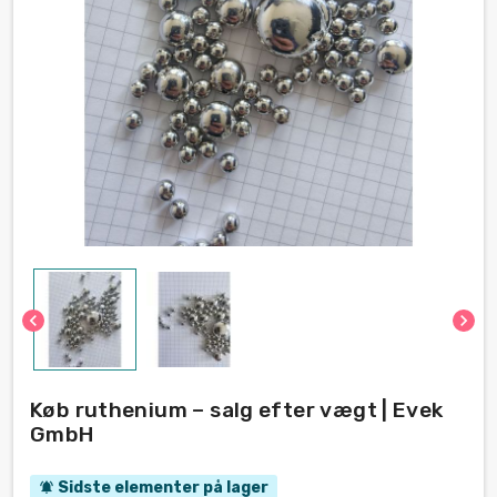
chevron_left
chevron_right
Køb ruthenium – salg efter vægt | Evek
GmbH
Sidste elementer på lager
notifications_active