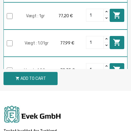

Vægt : 1gr
77,20 €

Vægt : 1.01gr
77,99 €

Vægt : 1.02gr
78,75 €
ADD TO CART


Vægt : 1.03gr
79,53 €

Vægt : 1.04gr
80,30 €