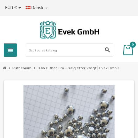
EUR €
Dansk

0
view_headline
search
chevron_right
chevron_right
Ruthenium
Køb ruthenium – salg efter vægt | Evek GmbH