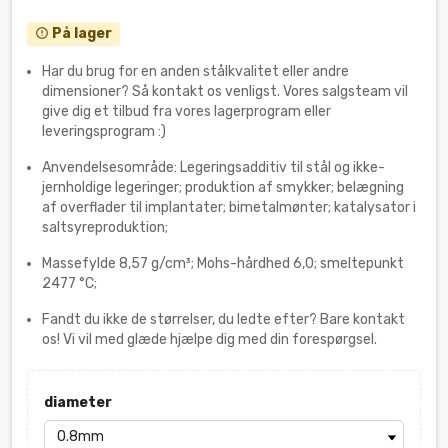
På lager
error_outline
Har du brug for en anden stålkvalitet eller andre
dimensioner? Så kontakt os venligst. Vores salgsteam vil
give dig et tilbud fra vores lagerprogram eller
leveringsprogram :)
Anvendelsesområde: Legeringsadditiv til stål og ikke-
jernholdige legeringer; produktion af smykker; belægning
af overflader til implantater; bimetalmønter; katalysator i
saltsyreproduktion;
Massefylde 8,57 g/cm³; Mohs-hårdhed 6,0; smeltepunkt
2477 °C;
Fandt du ikke de størrelser, du ledte efter? Bare kontakt
os! Vi vil med glæde hjælpe dig med din forespørgsel.
diameter