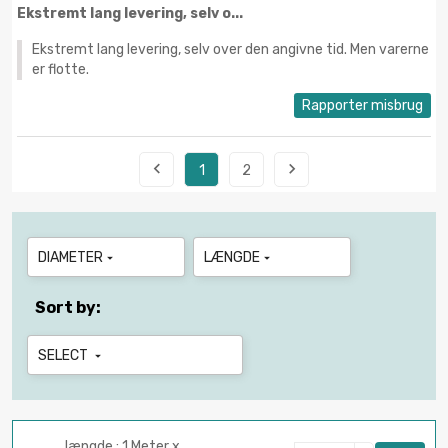
Ekstremt lang levering, selv o...
Ekstremt lang levering, selv over den angivne tid. Men varerne
er flotte.
Rapporter misbrug


1
2
DIAMETER
LÆNGDE


Sort by:
SELECT

længde : 1 Meter x