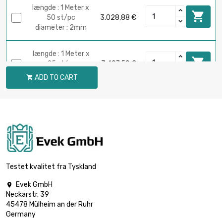
længde : 1 Meter x

50 st/pc
3.028,88 €
diameter : 2mm
længde : 1 Meter x

25 st/pc
3.407,50 €
diameter : 3mm
ADD TO CART

længde : 1 Meter x
25 st/pc

3.816,63 €
diameter :
3.175mm
længde : 1 Meter x

10 st/pc
2.423,13 €
diameter : 4mm
Testet kvalitet fra Tyskland
Evek GmbH

længde : 1 Meter x
Neckarstr. 39

5 st/pc
1.893,00 €
45478 Mülheim an der Ruhr
diameter : 5mm
Germany