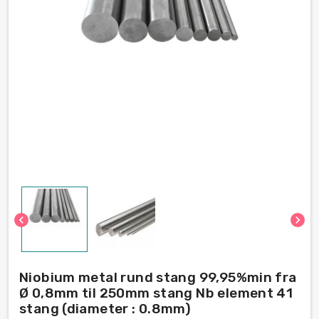
chevron_left
chevron_right
Niobium metal rund stang 99,95%min fra
Ø 0,8mm til 250mm stang Nb element 41
stang (diameter : 0.8mm)