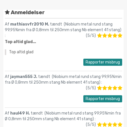
Anmeldelser
Af
mathiasvfr2010 M.
tændt (
Niobium metal rund stang
99,95%min fra Ø 0,8mm til 250mm stang Nb element 41 stang
)
:
(
5
/
5
)
Top altid glad...
Top altid glad
Rapporter misbrug
Af
jayman555 J.
tændt (
Niobium metal rund stang 99,95%min
fra Ø 0,8mm til 250mm stang Nb element 41 stang
) :
(
5
/
5
)
Rapporter misbrug
Af
haul49 H.
tændt (
Niobium metal rund stang 99,95%min fra
Ø 0,8mm til 250mm stang Nb element 41 stang
) :
(
5
/
5
)