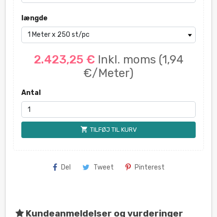
længde
2.423,25 €
Inkl. moms
(1,94
€/Meter)
Antal
shopping_cart
TILFØJ TIL KURV
Del
Tweet
Pinterest
Kundeanmeldelser og vurderinger