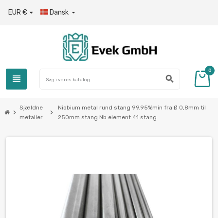
EUR €
Dansk

0
view_headline
search
Sjældne
Niobium metal rund stang 99,95%min fra Ø 0,8mm til
chevron_right
chevron_right
metaller
250mm stang Nb element 41 stang