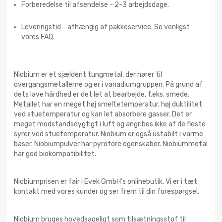
Forberedelse til afsendelse - 2-3 arbejdsdage.
Leveringstid - afhængig af pakkeservice. Se venligst
vores FAQ.
Niobium er et sjældent tungmetal, der hører til
overgangsmetallerne og er i vanadiumgruppen. På grund af
dets lave hårdhed er det let at bearbejde, f.eks. smede.
Metallet har en meget høj smeltetemperatur, høj duktilitet
ved stuetemperatur og kan let absorbere gasser. Det er
meget modstandsdygtigt i luft og angribes ikke af de fleste
syrer ved stuetemperatur. Niobium er også ustabilt i varme
baser. Niobiumpulver har pyrofore egenskaber. Niobiummetal
har god biokompatibilitet.
Niobiumprisen er fair i Evek GmbH's onlinebutik. Vi er i tæt
kontakt med vores kunder og ser frem til din forespørgsel.
Niobium bruges hovedsageligt som tilsætningsstof til