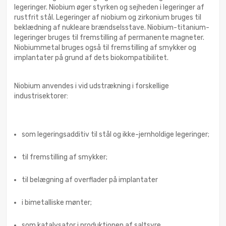
legeringer. Niobium øger styrken og sejheden i legeringer af
rustfrit stål. Legeringer af niobium og zirkonium bruges til
beklædning af nukleare brændselsstave. Niobium-titanium-
legeringer bruges til fremstilling af permanente magneter.
Niobiummetal bruges også til fremstilling af smykker og
implantater på grund af dets biokompatibilitet.
Niobium anvendes i vid udstrækning i forskellige
industrisektorer:
som legeringsadditiv til stål og ikke-jernholdige legeringer;
til fremstilling af smykker;
til belægning af overflader på implantater
i bimetalliske mønter;
som katalysator i produktionen af saltsyre.