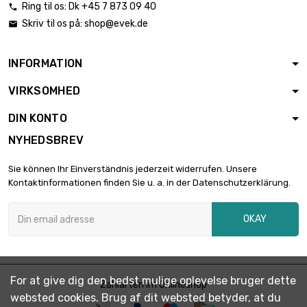
Ring til os:
Dk +45 7 873 09 40

længde : 1 Meter x
Skriv til os på:
shop@evek.de


10 st/pc
3.786,13 €
diameter : 5mm
INFORMATION
længde : 1 Meter x
VIRKSOMHED

5 st/pc
2.726,00 €
diameter : 6mm
DIN KONTO
NYHEDSBREV
længde : 1 Meter x
5 st/pc

3.053,25 €
Sie können Ihr Einverständnis jederzeit widerrufen. Unsere
diameter :
Kontaktinformationen finden Sie u. a. in der Datenschutzerklärung.
6.35mm
længde : 1 Meter x
OKAY

2 st/pc
1.938,50 €
diameter : 8mm
længde : 1 Meter x
For at give dig den bedst mulige oplevelse bruger dette
2 st/pc
Zahlarten im Onlineshop

2.748,00 €
websted cookies. Brug af dit websted betyder, at du
diameter :