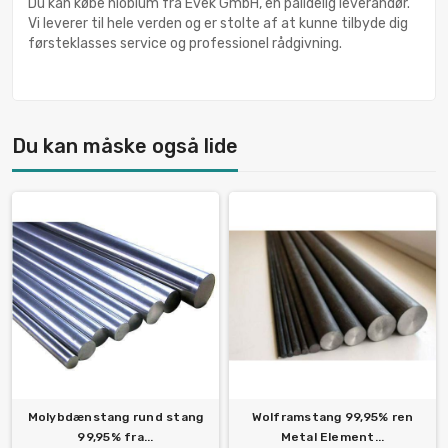
Du kan købe niobium fra Evek GmbH, en pålidelig leverandør.
Vi leverer til hele verden og er stolte af at kunne tilbyde dig
førsteklasses service og professionel rådgivning.
Du kan måske også lide
Molybdænstang rund stang
Wolframstang 99,95% ren
99,95% fra...
Metal Element...