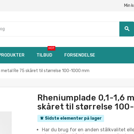
Min 
search
HOT
PRODUKTER
TILBUD
FORSENDELSE
 metal Re 75 skåret til størrelse 100-1000 mm
Rheniumplade 0,1-1,6 m
skåret til størrelse 10
Sidste elementer på lager
notifications_active
Har du brug for en anden stålkvalitet ell