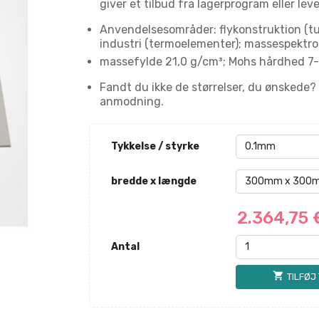
giver et tilbud fra lagerprogram eller lev
Anvendelsesområder: flykonstruktion (turb
industri (termoelementer); massespektrom
massefylde 21,0 g/cm³; Mohs hårdhed 7-
Fandt du ikke de størrelser, du ønskede?
anmodning.
Tykkelse / styrke
bredde x længde
2.364,75
Antal
shopping_cart
TILFØJ