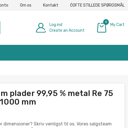
konto
Om os
Kontakt
ČOFTE STILLEDE SPØRGSMÅL
0
Log ind
My Cart
Create an Account
0,00 €
m plader 99,95 % metal Re 75
0-1000 mm
er dimensioner? Skriv venligst til os. Vores salgsteam