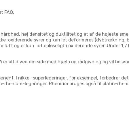
st FAQ.
hårdhed, høj densitet og duktilitet og et af de højeste sme
ke-oxiderende syrer og kan let deformeres (dybtrækning, 
r luft og er kun lidt opløseligt i oxiderende syrer. Under 1
er altid ved din side med hjælp og rådgivning og vil besvare
ent. I nikkel-superlegeringer, for eksempel, forbedrer de
n-rhenium-legeringer. Rhenium bruges også til platin-rheniu