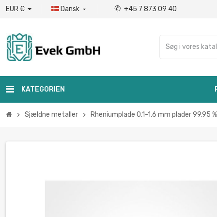
✆
EUR €
Dansk
+45 7 873 09 40

KATEGORIEN
Sjældne metaller
Rheniumplade 0,1-1,6 mm plader 99,95 %
chevron_right
chevron_right