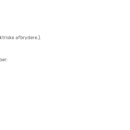
triske afbrydere.).
ber: