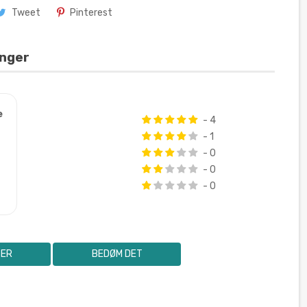
Tweet
Pinterest
inger
e
- 4
- 1
- 0
- 0
- 0
SER
BEDØM DET