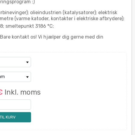
eringsprogram :)
inevinger); olieindustrien (katalysatorer); elektrisk
etre (varme katoder, kontakter i elektriske afbrydere);
8; smeltepunkt 3186 °C;
 Bare kontakt os! Vi hjælper dig gerne med din
 €
Inkl. moms
 TIL KURV