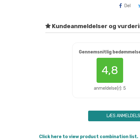
Del
Kundeanmeldelser og vurder
Gennemsnitlig bedømmels
4,8
anmeldelse(r): 5
LÆS ANMELDEL
Click here to view product combination list.