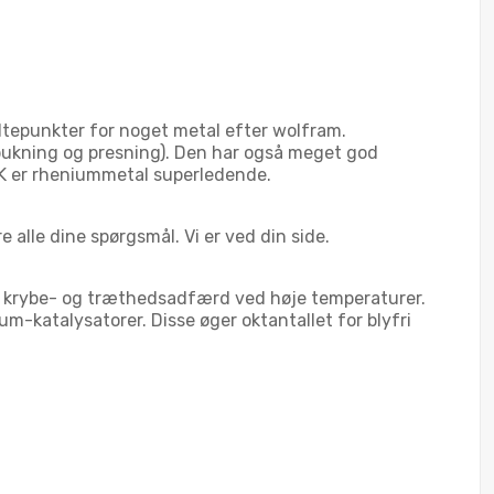
ltepunkter for noget metal efter wolfram.
bukning og presning). Den har også meget god
,7 K er rheniummetal superledende.
 alle dine spørgsmål. Vi er ved din side.
t krybe- og træthedsadfærd ved høje temperaturer.
m-katalysatorer. Disse øger oktantallet for blyfri