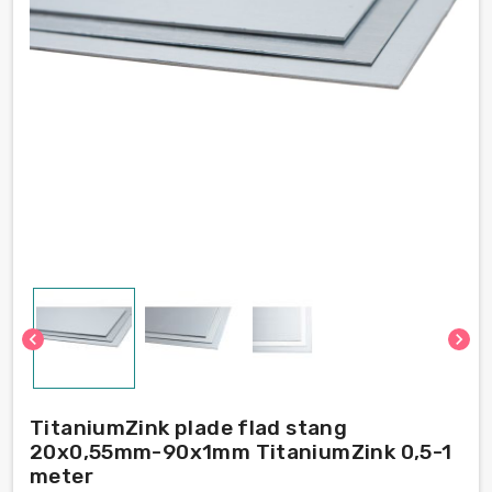
chevron_left
chevron_right
TitaniumZink plade flad stang
20x0,55mm-90x1mm TitaniumZink 0,5-1
meter