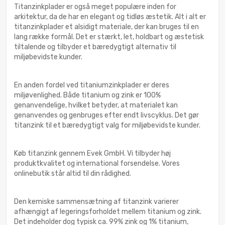
Titanzinkplader er også meget populære inden for
arkitektur, da de har en elegant og tidløs æstetik. Alt i alt er
titanzinkplader et alsidigt materiale, der kan bruges til en
lang række formål. Det er stærkt, let, holdbart og æstetisk
tiltalende og tilbyder et bæredygtigt alternativ til
miljøbevidste kunder.
En anden fordel ved titaniumzinkplader er deres
miljøvenlighed. Både titanium og zink er 100%
genanvendelige, hvilket betyder, at materialet kan
genanvendes og genbruges efter endt livscyklus. Det gør
titanzink til et bæredygtigt valg for miljøbevidste kunder.
Køb titanzink gennem Evek GmbH. Vi tilbyder høj
produktkvalitet og international forsendelse. Vores
onlinebutik står altid til din rådighed.
Den kemiske sammensætning af titanzink varierer
afhængigt af legeringsforholdet mellem titanium og zink.
Det indeholder dog typisk ca. 99% zink og 1% titanium,