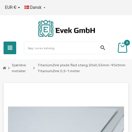
EUR €
Dansk

0
view_headline
search
Sjældne
TitaniumZink plade flad stang 20x0,55mm-90x1mm
chevron_right
chevron_right
metaller
TitaniumZink 0,5-1 meter