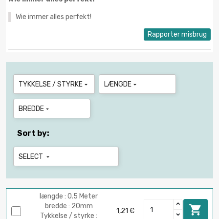
Wie immer alles perfekt!
Rapporter misbrug
TYKKELSE / STYRKE
LÆNGDE


BREDDE

Sort by:
SELECT

længde : 0.5 Meter
bredde : 20mm

1,21 €
Tykkelse / styrke :