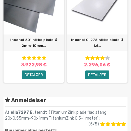
Inconel 601 nikkelplade Ø
Inconel C-276 nikkelplade Ø
2mm-10mm...
1,6...
3.922,98 €
2.296,06 €
DETALJER
DETALJER
Anmeldelser
Af
ella7297 E.
tændt (
TitaniumZink plade flad stang
20x0,55mm-90x1mm TitaniumZink 0,5-1 meter
) :
(
5
/
5
)
Wie immer alles perfekt!