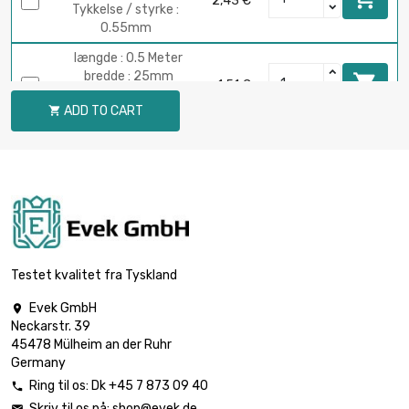
2,43 €
Tykkelse / styrke :
0.55mm
længde : 0.5 Meter
bredde : 25mm

1,51 €
Tykkelse / styrke :
ADD TO CART

0.55mm
længde : 1 Meter
bredde : 25mm

3,03 €
Tykkelse / styrke :
0.55mm
længde : 0.5 Meter
bredde : 25mm

1,51 €
Tykkelse / styrke :
Testet kvalitet fra Tyskland
0.55mm
Evek GmbH

længde : 1 Meter
Neckarstr. 39
bredde : 25mm

3,03 €
45478 Mülheim an der Ruhr
Tykkelse / styrke :
Germany
0.55mm
Ring til os:
Dk +45 7 873 09 40

længde : 0.5 Meter
Skriv til os på:
shop@evek.de