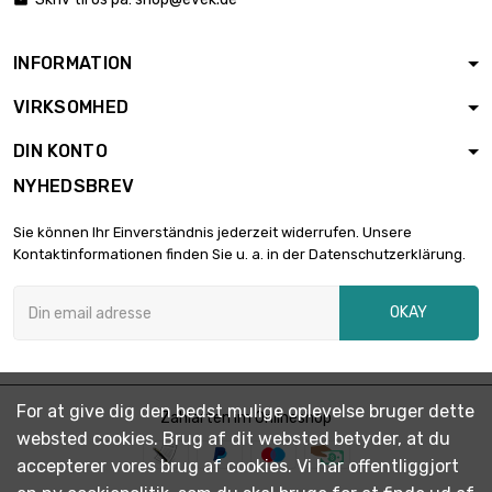

bredde : 25mm

1,51 €
Tykkelse / styrke :
0.55mm
INFORMATION
længde : 1 Meter
VIRKSOMHED
bredde : 25mm

3,03 €
Tykkelse / styrke :
DIN KONTO
0.55mm
NYHEDSBREV
længde : 0.5 Meter
bredde : 25mm

1,51 €
Sie können Ihr Einverständnis jederzeit widerrufen. Unsere
Tykkelse / styrke :
Kontaktinformationen finden Sie u. a. in der Datenschutzerklärung.
0.55mm
længde : 1 Meter
OKAY
bredde : 25mm

3,03 €
Tykkelse / styrke :
0.55mm
længde : 0.5 Meter
For at give dig den bedst mulige oplevelse bruger dette
bredde : 30mm
Zahlarten im Onlineshop

1,81 €
websted cookies. Brug af dit websted betyder, at du
Tykkelse / styrke :
0.55mm
accepterer vores brug af cookies. Vi har offentliggjort