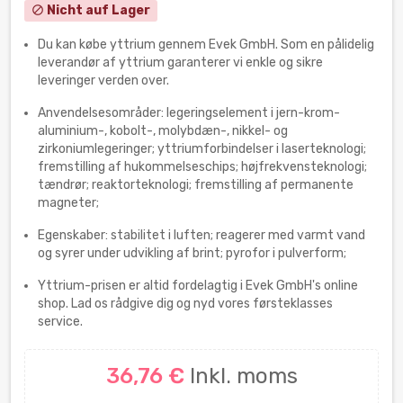
Nicht auf Lager
block
Du kan købe yttrium gennem Evek GmbH. Som en pålidelig
leverandør af yttrium garanterer vi enkle og sikre
leveringer verden over.
Anvendelsesområder: legeringselement i jern-krom-
aluminium-, kobolt-, molybdæn-, nikkel- og
zirkoniumlegeringer; yttriumforbindelser i laserteknologi;
fremstilling af hukommelseschips; højfrekvensteknologi;
tændrør; reaktorteknologi; fremstilling af permanente
magneter;
Egenskaber: stabilitet i luften; reagerer med varmt vand
og syrer under udvikling af brint; pyrofor i pulverform;
Yttrium-prisen er altid fordelagtig i Evek GmbH's online
shop. Lad os rådgive dig og nyd vores førsteklasses
service.
36,76 €
Inkl. moms