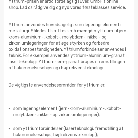
Yttrium-prisen er altid fordelagtig i Evek GmbH's online
shop. Lad os rådgive dig og nyd vores førsteklasses service.
Yttrium anvendes hovedsageligt som legeringselement i
metallurgi. Således tilsættes små mængder yttrium til jern-
krom-aluminium-, kobolt-, molybdæn-, nikkel- og
zirkoniumlegeringer for at øge styrken og forbedre
oxidationsbestandigheden. Yttriumforbindelser anvendes i
teknik. For eksempel anvendes yttrium-aluminium-granat i
laserteknologi. Yttrium-jern-granat bruges i fremstillingen
af hukommelseschips og i højfrekvensteknologi.
De vigtigste anvendelsesområder for yttrium er:
som legeringselement (jern-krom-aluminium-, kobolt-,
molybdæn-, nikkel- og zirkoniumlegeringer);
som yttriumforbindelser (laserteknologi, fremstilling af
hukommelseschips, højfrekvensteknologi);