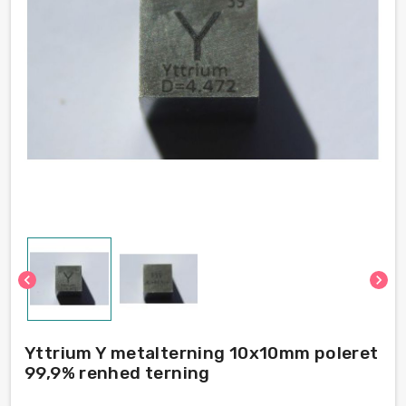
chevron_left
chevron_right
Yttrium Y metalterning 10x10mm poleret
99,9% renhed terning