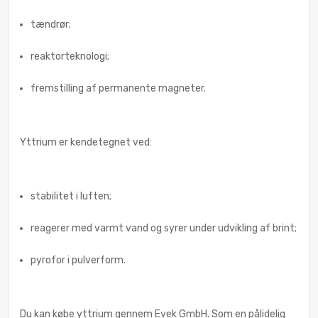
tændrør;
reaktorteknologi;
fremstilling af permanente magneter.
Yttrium er kendetegnet ved:
stabilitet i luften;
reagerer med varmt vand og syrer under udvikling af brint;
pyrofor i pulverform.
Du kan købe yttrium gennem Evek GmbH. Som en pålidelig