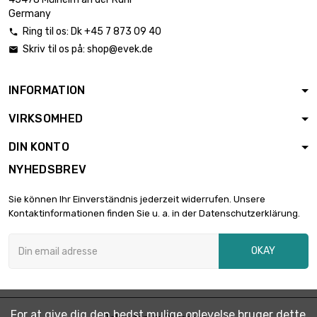
Germany
Ring til os:
Dk +45 7 873 09 40

Skriv til os på:
shop@evek.de

INFORMATION
VIRKSOMHED
DIN KONTO
NYHEDSBREV
Sie können Ihr Einverständnis jederzeit widerrufen. Unsere
Kontaktinformationen finden Sie u. a. in der Datenschutzerklärung.
OKAY
For at give dig den bedst mulige oplevelse bruger dette