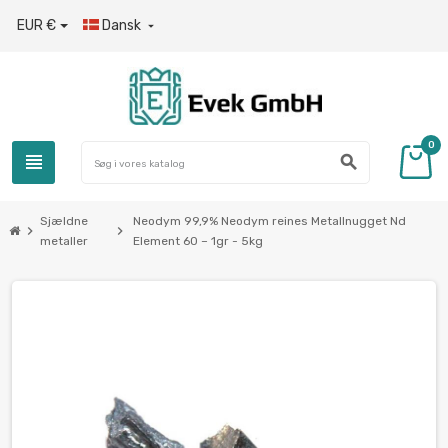
EUR €
Dansk

0
view_headline
search
Sjældne
Neodym 99,9% Neodym reines Metallnugget Nd
chevron_right
chevron_right
metaller
Element 60 – 1gr - 5kg