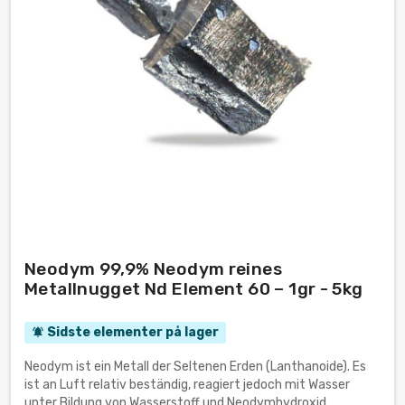
Neodym 99,9% Neodym reines
Metallnugget Nd Element 60 – 1gr - 5kg
Sidste elementer på lager
notifications_active
Neodym ist ein Metall der Seltenen Erden (Lanthanoide). Es
ist an Luft relativ beständig, reagiert jedoch mit Wasser
unter Bildung von Wasserstoff und Neodymhydroxid.