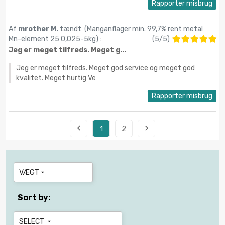
Rapporter misbrug
Af
mrother M.
tændt (
Manganflager min. 99,7% rent metal
Mn-element 25 0,025-5kg
) :
(
5
/
5
)
Jeg er meget tilfreds. Meget g...
Jeg er meget tilfreds. Meget god service og meget god
kvalitet. Meget hurtig Ve
Rapporter misbrug


1
2
VÆGT

Sort by:
SELECT
