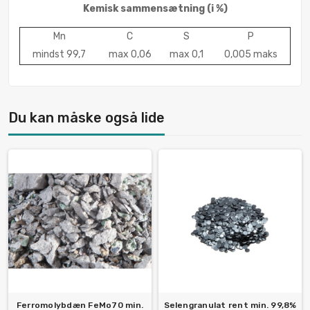
Kemisk sammensætning
(i %)
Mn
C
S
P
mindst 99,7
max 0,06
max 0,1
0,005 maks
Du kan måske også lide
Ferromolybdæn FeMo70 min.
Selengranulat rent min. 99,8%