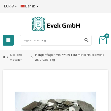
EUR €
Dansk

0
view_headline
search
Sjældne
Manganflager min. 99,7% rent metal Mn-element
chevron_right
chevron_right
metaller
25 0,025-5kg