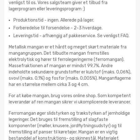
venligst til os. Vores salgsteam giver et tilbud fra
lagerprogram eller leveringsprogram :)
Produktionstid - ingen. Allerede på lager.
Forberedelse til forsendelse - 2-3 hverdage.
Leveringstid - afhængig af pakkeservice. Se venligst FAQ.
Metallisk mangan er et hårdt og meget skørt materiale fra
mangangruppen. Det tilbudte mangan fremstilles
elektrolytisk og hører til ferrolegeringerne (ferromangan).
Massefraktionen af mangan er mindst 99,7%. Andre
indeholdte sekundære grundstoffer er kulstof (maks. 0,06%),
svovl (maks. 0,1%) og fosfor (maks. 0,005%). Manganflagerne
har en størrelse mellem cirka 3 og 4 cm.
For at købe mangan, brug vores online shop. Som kompetent
leverandør af ren mangan sikrer vi ukomplicerede leverancer.
Ferromangan øger slidstyrken og trækstyrken af jernholdige
legeringer. Det bruges til fremstilling af slagfaste
komponenter (møller, knusere, jordflytningsudstyr) og til
fremstilling af panser til køretøjer. Mangan er en vigtig
bestanddel af konstruktions- og skinnestål. Materialet