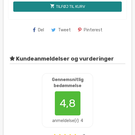
shopping_cart
TILFØJ TIL KURV
Del
Tweet
Pinterest
Kundeanmeldelser og vurderinger
Gennemsnitlig
bedømmelse
4,8
anmeldelse(r): 4