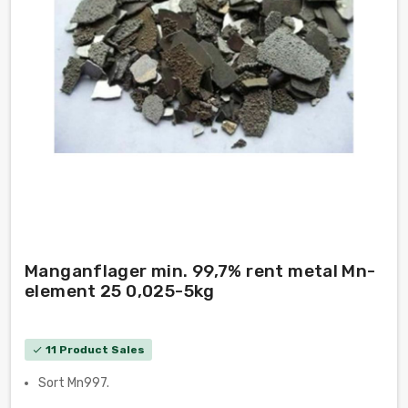
Manganflager min. 99,7% rent metal Mn-
element 25 0,025-5kg
11 Product Sales
check
Sort Mn997.