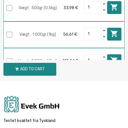

Vægt : 500gr (0.5kg)
33,98 €

Vægt : 1 000gr (1kg)
56,61 €

Vægt : 2 000gr (2kg)
113,24 €
ADD TO CART

Testet kvalitet fra Tyskland