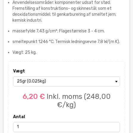
Anvendelsesområder: komponenter udsat for stød;
Fremstilling af konstruktions- og skinnestål; som et
deoxidationsmiddel; til genkarburering af smeltet jern;
kemisk industri.
massefylde 7,43 g/cm³; Flagestørrelse 3 - 4 cm.
smeltepunkt 1246 °C; Termisk ledningsevne 7,8 W/(m K).
Vægt: 25 kg.
Vægt
6,20 €
Inkl. moms
(248,00
€/kg)
Antal