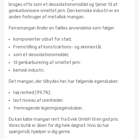
bruges ofte som et deoxidationsmiddel og tjener til at
genkarbonisere smeltet jern. Den kemiske industri er en
anden forbruger af metallisk mangan.
Ferromangan finder en fælles anvendelse som følger:
komponenter udsat for stød;
Fremstilling af konstruktions- og skinnestål;
som et deoxidationsmiddel;
til genkarburering af smeltet jern;
kemisk industri.
Det mangan, der tilbydes her, har følgende egenskaber:
høj renhed (99,7%);
lavt niveau af urenheder;
fremragende legeringsegenskaber.
Du kan købe mangan rent fra Evek GmbH til en god pris.
Vores butik er åben for dig hele døgnet. Hvis du har
spørgsmål, hjælper vi dig gerne.