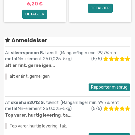
6,20 €
DETALJER
DETALJER
Anmeldelser
Af
silverspooon S.
tændt (
Manganflager min. 99,7% rent
metal Mn-element 25 0,025-5kg
) :
(
5
/
5
)
alt er fint, gerne igen...
alt er fint, gerne igen
Rapporter misbrug
Af
skeehan2012 S.
tændt (
Manganflager min. 99,7% rent
metal Mn-element 25 0,025-5kg
) :
(
5
/
5
)
Top varer, hurtig levering, ta...
Top varer, hurtig levering, tak.