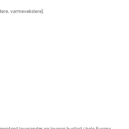
dere, varmevekslere).
mpetent leverandør og leverer hurtigt i hele Europa.