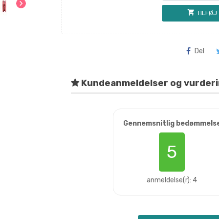
chevron_right
shopping_cart
TILFØJ
Del
Kundeanmeldelser og vurder
Gennemsnitlig bedømmels
5
anmeldelse(r): 4