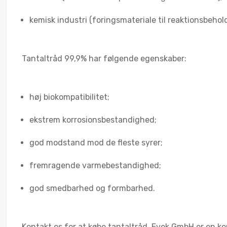
kemisk industri (foringsmateriale til reaktionsbehol
Tantaltråd 99,9% har følgende egenskaber:
høj biokompatibilitet;
ekstrem korrosionsbestandighed;
god modstand mod de fleste syrer;
fremragende varmebestandighed;
god smedbarhed og formbarhed.
Kontakt os for at købe tantaltråd. Evek GmbH er en ko