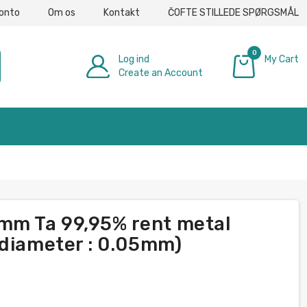
konto
Om os
Kontakt
ČOFTE STILLEDE SPØRGSMÅL
0
Log ind
My Cart
Create an Account
0,00 €
m Ta 99,95% rent metal
(diameter : 0.05mm)