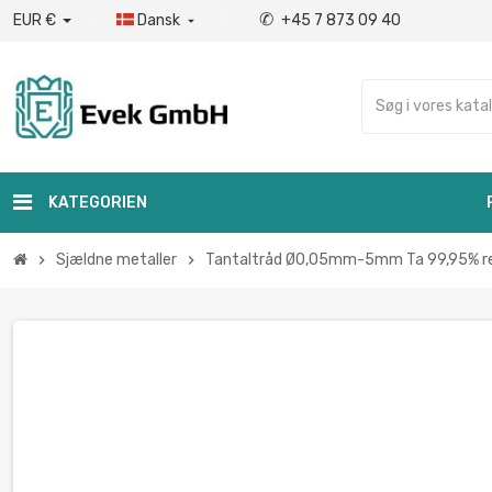
✆
EUR €
Dansk
+45 7 873 09 40

KATEGORIEN
Sjældne metaller
Tantaltråd Ø0,05mm-5mm Ta 99,95% re
chevron_right
chevron_right