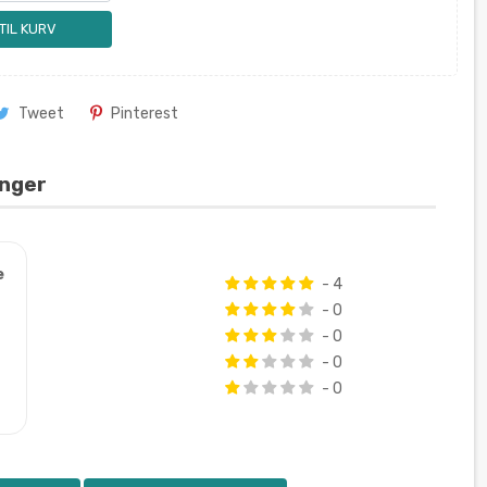
 TIL KURV
Tweet
Pinterest
inger
e
- 4
- 0
- 0
- 0
- 0