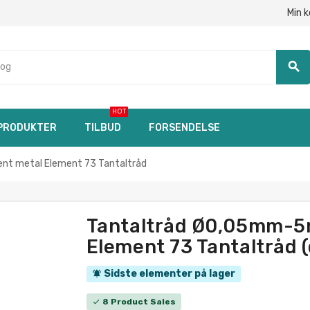
Min 
search
HOT
PRODUKTER
TILBUD
FORSENDELSE
nt metal Element 73 Tantaltråd
Tantaltråd Ø0,05mm-5m
Element 73 Tantaltråd 
Sidste elementer på lager
notifications_active
8 Product Sales
check