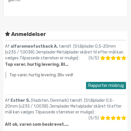
Anmeldelser
Af
alfaromeofastback A.
tændt (
Stålplader 0,5-20mm
(s235 / 1.0038) Jernplader Metalplader skåret til efter mål kan
vælges Tilpassede størrelser er mulige
) :
(
5
/
5
)
Top varer, hurtig levering. Bl...
Top varer, hurtig levering. Bliv ved!
Rapporter misbrug
Af
Esther S.
(Hadsten, Denmark) tændt (
Stålplader 0,5-
20mm (s235 / 1.0038) Jernplader Metalplader skåret til efter
mål kan vælges Tilpassede størrelser er mulige
) :
(
5
/
5
)
Alt ok, varen som beskrevet....