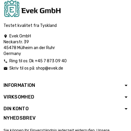
1mm
bredde : 100mm
længde : 700mm

6,79 €
Tykkelse / styrke :
Testet kvalitet fra Tyskland
1mm
Evek GmbH

bredde : 100mm
Neckarstr. 39

længde : 800mm
7,76 €
45478 Mülheim an der Ruhr
Tykkelse / styrke : 1mm
Germany
Ring til os:
Dk +45 7 873 09 40

bredde : 100mm
Skriv til os på:
shop@evek.de

længde : 900mm

8,73 €
Tykkelse / styrke :
1mm
INFORMATION
bredde : 100mm
VIRKSOMHED
længde : 1000mm

9,70 €
Tykkelse / styrke :
DIN KONTO
1mm
NYHEDSBREV
længde : 150mm

bredde : 150mm
2,19 €
Sie können Ihr Einverständnis jederzeit widerrufen. Unsere