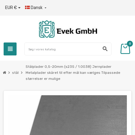
EUR €
Dansk

0
view_headline
search
Stålplader 0,5-20mm (s235 / 1.0038) Jernplader
chevron_right
chevron_right
stål
Metalplader skåret til efter mål kan vælges Tilpassede
størrelser er mulige