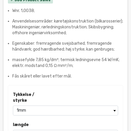
check
Wnr. 1,0038;
Anvendelsesområder: køretøjskonstruktion (bilkarosserier);
Maskiningeniør; rørledningskonstruktion; Skibsbygning;
offshore ingeniørvirksomhed;
Egenskaber: fremragende svejsbarhed; fremragende
håndværk; god hærdbarhed; høj styrke; kan genbruges;
massefylde 7,85 kg/dm³; termisk ledningsevne 54 W/mK;
elektr. modstand 0,15 Ω mm²/m;
Fås skåret eller lavet efter mål.
Tykkelse /
styrke
længde