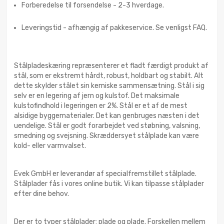
Forberedelse til forsendelse - 2-3 hverdage.
Leveringstid - afhængig af pakkeservice. Se venligst FAQ.
Stålpladeskæring repræsenterer et fladt færdigt produkt af
stål, som er ekstremt hårdt, robust, holdbart og stabilt. Alt
dette skylder stålet sin kemiske sammensætning. Stål i sig
selv er en legering af jern og kulstof. Det maksimale
kulstofindhold i legeringen er 2%. Stål er et af de mest
alsidige byggematerialer. Det kan genbruges næsten i det
uendelige. Stål er godt forarbejdet ved støbning, valsning,
smedning og svejsning. Skræddersyet stålplade kan være
kold- eller varmvalset.
Evek GmbH er leverandør af specialfremstillet stålplade.
Stålplader fås i vores online butik. Vi kan tilpasse stålplader
efter dine behov.
Der er to typer stålplader: plade og plade. Forskellen mellem