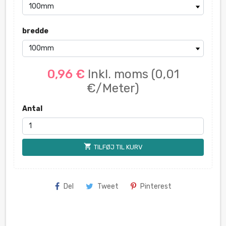
bredde
0,96 €
Inkl. moms
(0,01
€/Meter)
Antal
shopping_cart
TILFØJ TIL KURV
Del
Tweet
Pinterest