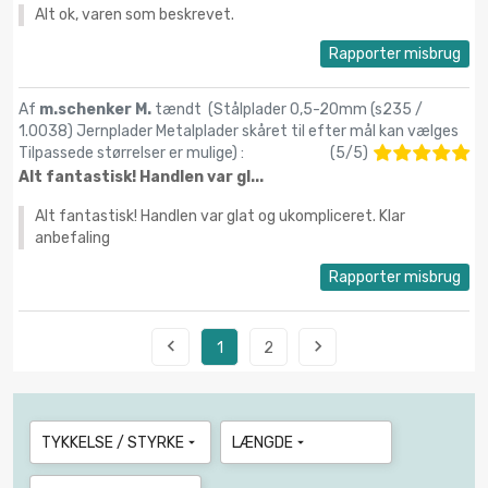
Alt ok, varen som beskrevet.
Rapporter misbrug
Af
m.schenker M.
tændt (
Stålplader 0,5-20mm (s235 /
1.0038) Jernplader Metalplader skåret til efter mål kan vælges
Tilpassede størrelser er mulige
) :
(
5
/
5
)
Alt fantastisk! Handlen var gl...
Alt fantastisk! Handlen var glat og ukompliceret. Klar
anbefaling
Rapporter misbrug


1
2
TYKKELSE / STYRKE
LÆNGDE

