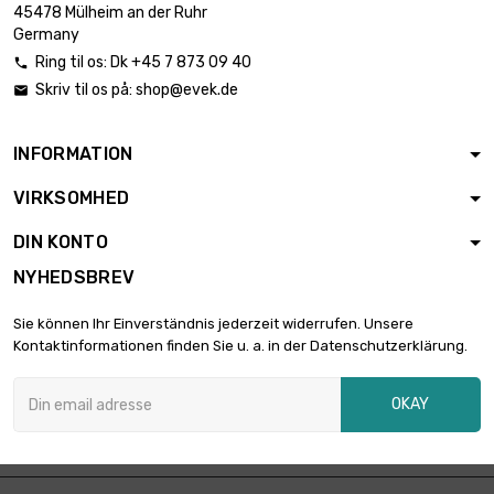

Meter
3.507,63 €
45478 Mülheim an der Ruhr
diameter : 71mm
Germany
Ring til os:
Dk +45 7 873 09 40

Skriv til os på:
shop@evek.de

længde : 0.4 Meter

2.087,50 €
diameter : 75mm
INFORMATION
VIRKSOMHED
længde : 0.5 Meter

2.609,25 €
diameter : 75mm
DIN KONTO
NYHEDSBREV
længde : 0.4 Meter

2.375,00 €
Sie können Ihr Einverständnis jederzeit widerrufen. Unsere
diameter : 80mm
Kontaktinformationen finden Sie u. a. in der Datenschutzerklärung.
OKAY
længde : 0.5 Meter

2.968,75 €
diameter : 80mm