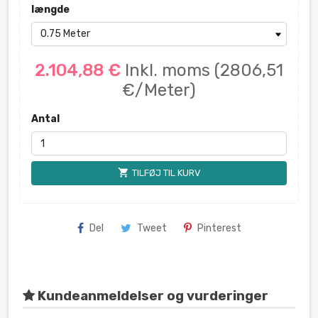
længde
2.104,88 €
Inkl. moms
(2806,51
€/Meter)
Antal
shopping_cart
TILFØJ TIL KURV
Del
Tweet
Pinterest
Kundeanmeldelser og vurderinger