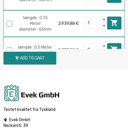
længde : 0.75

Meter
2.939,88 €
diameter : 65mm
længde : 0.5 Meter

2.273,00 €
diameter : 70mm
ADD TO CART

længde : 0.75

Meter
3.409,50 €
diameter : 70mm
længde : 0.5 Meter

2.338,38 €
diameter : 71mm
Testet kvalitet fra Tyskland
Evek GmbH

længde : 0.75
Neckarstr. 39