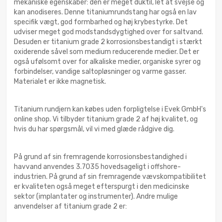
mekaniske egenskaber: den er meget duktil, let at svejse og
kan anodiseres. Denne titaniumrundstang har også en lav
specifik vægt, god formbarhed og høj krybestyrke. Det
udviser meget god modstandsdygtighed over for saltvand.
Desuden er titanium grade 2 korrosionsbestandigt i stærkt
oxiderende såvel som medium reducerende medier. Det er
også ufølsomt over for alkaliske medier, organiske syrer og
forbindelser, vandige saltopløsninger og varme gasser.
Materialet er ikke magnetisk.
Titanium rundjern kan købes uden forpligtelse i Evek GmbH's
online shop. Vi tilbyder titanium grade 2 af høj kvalitet, og
hvis du har spørgsmål, vil vi med glæde rådgive dig.
På grund af sin fremragende korrosionsbestandighed i
havvand anvendes 3.7035 hovedsageligt i offshore-
industrien. På grund af sin fremragende vævskompatibilitet
er kvaliteten også meget efterspurgt i den medicinske
sektor (implantater og instrumenter). Andre mulige
anvendelser af titanium grade 2 er: