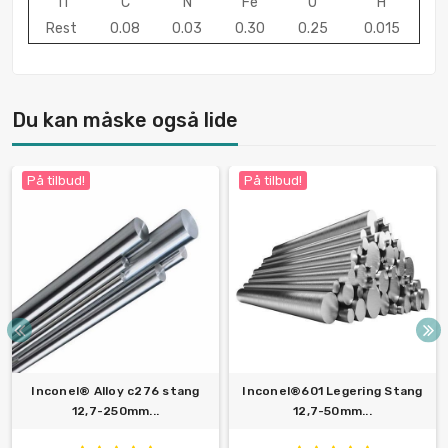
Ti
C
N
Fe
O
H
Rest
0.08
0.03
0.30
0.25
0.015
Du kan måske også lide
På tilbud!
På tilbud!
Inconel® Alloy c276 stang
Inconel®601 Legering Stang
12,7-250mm...
12,7-50mm...