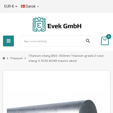
EUR €
Dansk

0
view_headline
search
Titanium stang Ø55-350mm Titanium grade 2 rund
chevron_right
chevron_right
Titanium
stang 3.7035 B348 massiv aksel