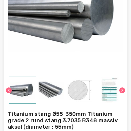
chevron_left
chevron_right
Titanium stang Ø55-350mm Titanium
grade 2 rund stang 3.7035 B348 massiv
aksel (diameter : 55mm)