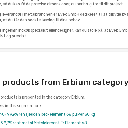
 så du kan få de præcise dimensioner, du har brug for til dit projekt.
g leverandør i metalbranchen er Evek GmbH dedikeret til at tilbyde kv
r, at du får den bedste løsning til dine behov.
ingeniør, indkøbspecialist eller designer, kan du stole på, at Evek GmbH 
tivt og præcist.
 products from Erbium category 
 products is presented in the category Erbium.
rs in this segment are:
r₂O₃ 99,9% ren sjælden jord-element 68 pulver 30 kg
 99,9% rent metal Metalelement Er Element 68