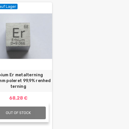
auf Lager
bium Er metalterning
m poleret 99,9% renhed
terning
68,28 €
OUT OF STOCK