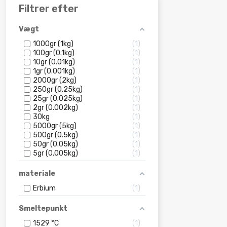
Filtrer efter
Vægt
1000gr (1kg)
1
100gr (0.1kg)
1
10gr (0.01kg)
1
1gr (0.001kg)
1
2000gr (2kg)
1
250gr (0.25kg)
1
25gr (0.025kg)
1
2gr (0.002kg)
1
30kg
1
5000gr (5kg)
1
500gr (0.5kg)
1
50gr (0.05kg)
1
5gr (0.005kg)
1
materiale
Erbium
1
Smeltepunkt
1529 °C
1