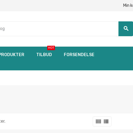
Min 
search
HOT
PRODUKTER
TILBUD
FORSENDELSE
view_comfy
view_list
er.