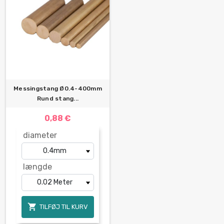
Messingstang Ø0.4-400mm
Rund stang...
0,88 €
diameter
længde

TILFØJ TIL KURV