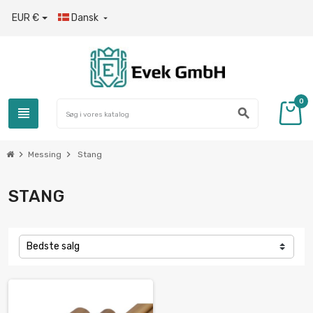
EUR €
Dansk

0
view_headline
search
chevron_right
chevron_right
Messing
Stang
STANG
Bedste salg