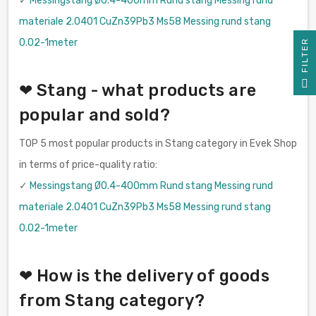
✓
Messingstang Ø0.4-400mm Rund stang Messing rund
materiale 2.0401 CuZn39Pb3 Ms58 Messing rund stang
0.02-1meter
R
F
I
L
T
E
❤ Stang - what products are
popular and sold?
TOP 5 most popular products in Stang category in Evek Shop
in terms of price-quality ratio:
✓
Messingstang Ø0.4-400mm Rund stang Messing rund
materiale 2.0401 CuZn39Pb3 Ms58 Messing rund stang
0.02-1meter
❤ How is the delivery of goods
from Stang category?