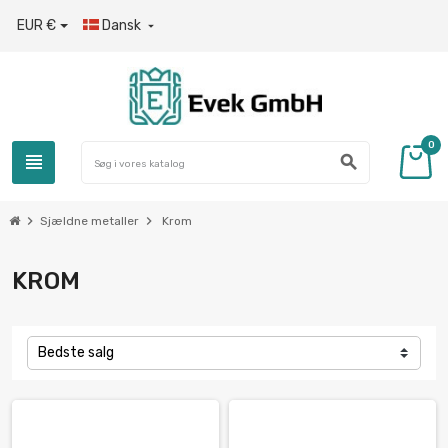
EUR €
Dansk

0
view_headline
search
chevron_right
chevron_right
Sjældne metaller
Krom
KROM
Bedste salg