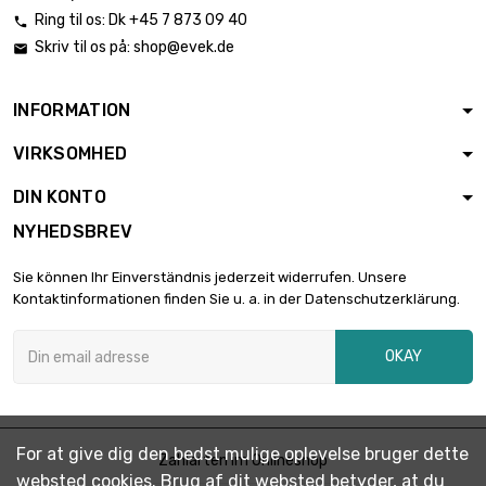
Ring til os:
Dk +45 7 873 09 40

Skriv til os på:
shop@evek.de

INFORMATION
VIRKSOMHED
DIN KONTO
NYHEDSBREV
Sie können Ihr Einverständnis jederzeit widerrufen. Unsere
Kontaktinformationen finden Sie u. a. in der Datenschutzerklärung.
OKAY
For at give dig den bedst mulige oplevelse bruger dette
Zahlarten im Onlineshop
websted cookies. Brug af dit websted betyder, at du