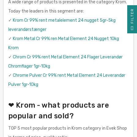
A wide range of products is presented in the category Krom.
R
Today the leaders in this segment are:
✓
Krom Cr 99% rent metalelement 24 nugget 5gr-5kg
F
I
L
T
E
leverandørstænger
✓
Krom Metal Cr 99% ren Metal Element 24 Nugget 10kg
Krom
✓
Chrom Cr 99% rent Metal Element 24 Flager Leverandør
Chromflager 1gr-10kg
✓
Chrome Pulver Cr 99% rent Metal Element 24 Leverandør
Pulver 1gr-10kg
❤ Krom - what products are
popular and sold?
TOP 5 most popular products in Krom category in Evek Shop