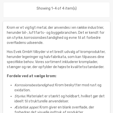
Showing 1-4 of 4 item(s)
Krom er et vigtigt metal, der anvendes i en række industrier,
herunder bil-, luftfarts- og byggebranchen. Det er kendt for
sin styrke, korrosionsbestandighed og evne til at forbedre
overfladens udseende.
Hos Evek GmbH tilbyder vi et bredt udvalg af kromprodukter,
herunder legeringer og halvfabrikata, som kan tilpasses dine
specifikke behov. Vores sortiment inkluderer kromplader,
stænger og rør, der opfylder de højeste kvalitetsstandarder.
Fordele ved at vælge krom:
Korrosionsbestandighed:
Krom beskytter mod rust og
oxidation.
Styrke:
Materialet er stærkt og holdbart, hvilket gør det
ideelt til strukturelle anvendelser.
Æstetisk appel:
Krom giver en blank overflade, der
forbedrer det visuelle indtryk af produkter.