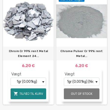
Chrom Cr 99% rent Metal
Chrome Pulver Cr 99% rent
Element 24...
Metal...
6,20 €
6,20 €
Vægt
Vægt

TILFØJ TIL KURV
OUT OF STOCK