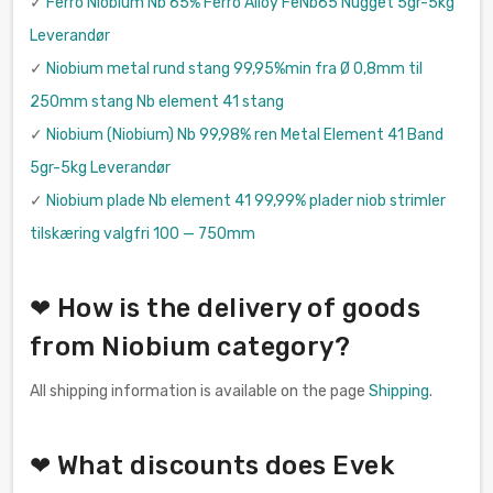
✓
Ferro Niobium Nb 65% Ferro Alloy FeNb65 Nugget 5gr-5kg
Leverandør
✓
Niobium metal rund stang 99,95%min fra Ø 0,8mm til
250mm stang Nb element 41 stang
✓
Niobium (Niobium) Nb 99,98% ren Metal Element 41 Band
5gr-5kg Leverandør
✓
Niobium plade Nb element 41 99,99% plader niob strimler
tilskæring valgfri 100 — 750mm
❤ How is the delivery of goods
from Niobium category?
All shipping information is available on the page
Shipping
.
❤ What discounts does Evek