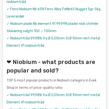
niobiumtråd
✓
Ferro Niobium Nb 65% Ferro Alloy FeNb65 Nugget 5gr-5kg
Leverandør
✓
Niobium plade Nb element 41 99,99% plader niob strimler
tilskæring valgfri 100 — 750mm
✓
Niobiumtråd 99,98% fra Ø 0,05mm til Ø 10mm rent metal
Element 41 niobiumtråd
❤ Niobium - what products are
popular and sold?
TOP 5 most popular products in Niobium category in Evek
Shop in terms of price-quality ratio:
✓
Niobiumtråd 99,98% fra Ø 0,05mm til Ø 10mm rent metal
Element 41 niobiumtråd