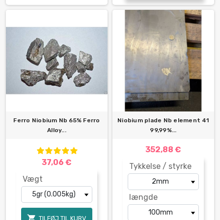
Ferro Niobium Nb 65% Ferro
Niobium plade Nb element 41
Alloy...
99,99%...
352,88 €
37,06 €
Tykkelse / styrke
Vægt
længde

TILFØJ TIL KURV