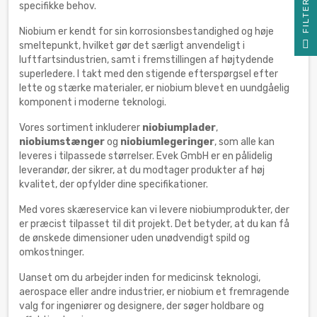
R
specifikke behov.
Niobium er kendt for sin korrosionsbestandighed og høje
F
I
L
T
E
smeltepunkt, hvilket gør det særligt anvendeligt i
luftfartsindustrien, samt i fremstillingen af højtydende
superledere. I takt med den stigende efterspørgsel efter
lette og stærke materialer, er niobium blevet en uundgåelig
komponent i moderne teknologi.
Vores sortiment inkluderer
niobiumplader
,
niobiumstænger
og
niobiumlegeringer
, som alle kan
leveres i tilpassede størrelser. Evek GmbH er en pålidelig
leverandør, der sikrer, at du modtager produkter af høj
kvalitet, der opfylder dine specifikationer.
Med vores skæreservice kan vi levere niobiumprodukter, der
er præcist tilpasset til dit projekt. Det betyder, at du kan få
de ønskede dimensioner uden unødvendigt spild og
omkostninger.
Uanset om du arbejder inden for medicinsk teknologi,
aerospace eller andre industrier, er niobium et fremragende
valg for ingeniører og designere, der søger holdbare og