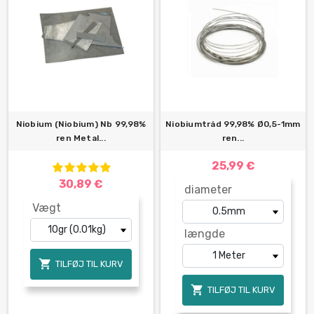
Niobium (Niobium) Nb 99,98%
Niobiumtråd 99,98% Ø0,5-1mm
ren Metal...
ren...
25,99 €
30,89 €
diameter
Vægt
længde

TILFØJ TIL KURV

TILFØJ TIL KURV