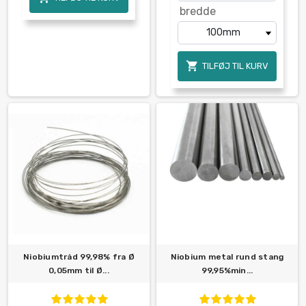
bredde

TILFØJ TIL KURV
Niobiumtråd 99,98% fra Ø
Niobium metal rund stang
0,05mm til Ø...
99,95%min...