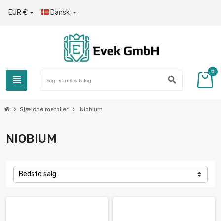
EUR €
Dansk

0
view_headline
search
chevron_right
chevron_right
Sjældne metaller
Niobium
NIOBIUM
Bedste salg