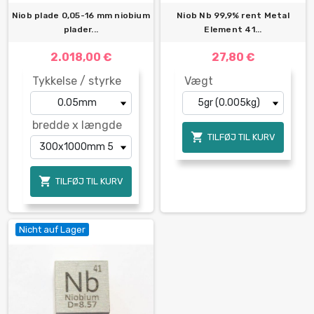
Niob plade 0,05-16 mm niobium
Niob Nb 99,9% rent Metal
plader...
Element 41...
2.018,00 €
27,80 €
Tykkelse / styrke
Vægt
bredde x længde

TILFØJ TIL KURV

TILFØJ TIL KURV
Nicht auf Lager