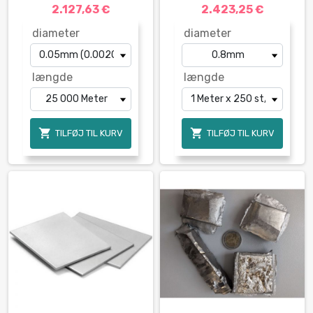
2.127,63 €
2.423,25 €
diameter
diameter
længde
længde


TILFØJ TIL KURV
TILFØJ TIL KURV