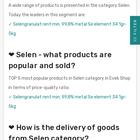
A wide range of products is presented in the category Selen.
Today the leaders in this segment are:
R
✓
Selengranulat rent min. 99,8% metal Se element 34 1gr-
5kg
F
I
L
T
E
❤ Selen - what products are
popular and sold?
TOP 5 most popular products in Selen category in Evek Shop
in terms of price-quality ratio:
✓
Selengranulat rent min. 99,8% metal Se element 34 1gr-
5kg
❤ How is the delivery of goods
from Selen category?