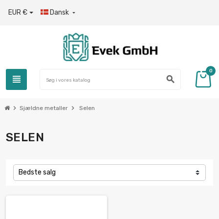
EUR €
Dansk

0
view_headline
search
chevron_right
chevron_right
Sjældne metaller
Selen
SELEN
Bedste salg