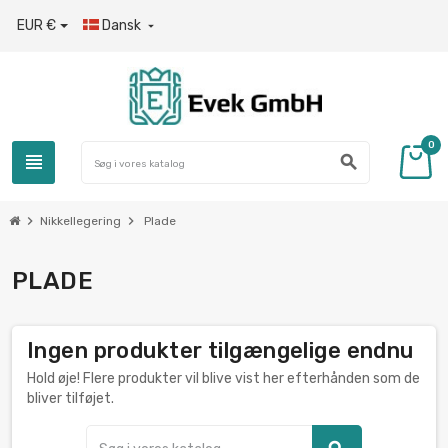
EUR €
Dansk

0
view_headline
search
chevron_right
chevron_right
Nikkellegering
Plade
PLADE
Ingen produkter tilgængelige endnu
Hold øje! Flere produkter vil blive vist her efterhånden som de
bliver tilføjet.