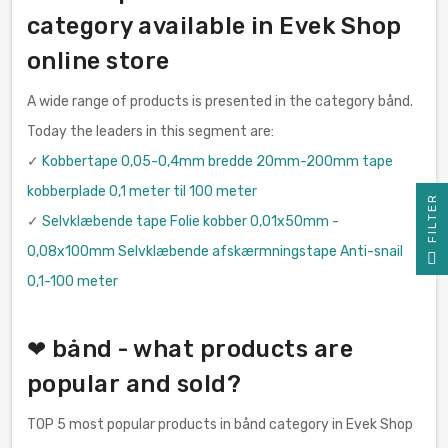
category available in Evek Shop
online store
A wide range of products is presented in the category bånd.
Today the leaders in this segment are:
✓
Kobbertape 0,05-0,4mm bredde 20mm-200mm tape
kobberplade 0,1 meter til 100 meter
R
✓
Selvklæbende tape Folie kobber 0,01x50mm -
0,08x100mm Selvklæbende afskærmningstape Anti-snail
F
I
L
T
E
0,1-100 meter
❤ bånd - what products are
popular and sold?
TOP 5 most popular products in bånd category in Evek Shop