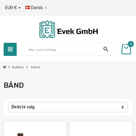
EUR €
Dansk

0
view_headline
search
chevron_right
chevron_right
kobber
bånd
BÅND
Bedste salg