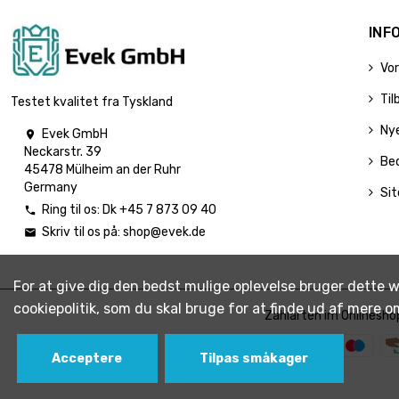
INF
Vor
Til
Testet kvalitet fra Tyskland
Ny
Evek GmbH

Neckarstr. 39
Be
45478 Mülheim an der Ruhr
Germany
Si
Ring til os:
Dk +45 7 873 09 40

Skriv til os på:
shop@evek.de

For at give dig den bedst mulige oplevelse bruger dette w
cookiepolitik, som du skal bruge for at finde ud af mere o
Zahlarten im Onlinesho
Acceptere
Tilpas småkager