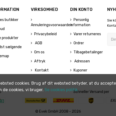
ORMATION
VIRKSOMHED
DIN KONTO
NYH
es butikker
Personlig
Sie k
Annuleringsvoorwaarden
information
Konta
bud
Privacybeleid
Varer returneres
e produkter
AGB
Ordrer
dst sælgende
Om os
Tilbagebetalinger
temap
Aftryk
Adressen
Kontakt
Kuponer
ebsted cookies. Brug af dit websted betyder, at du acceptere
m de cookies, vi bruger.
Se cookies politik.
p
Schneller Versand per
© Evek GmbH 2008 - 2026