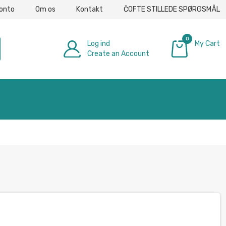
konto
Om os
Kontakt
ČOFTE STILLEDE SPØRGSMÅL
0
Log ind
My Cart
Create an Account
0,00 €