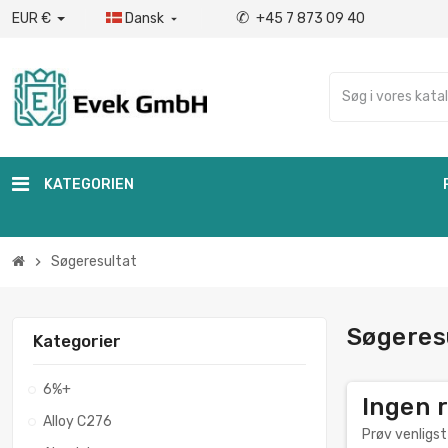
✆
EUR €
Dansk
+45 7 873 09 40

KATEGORIEN
Søgeresultat
chevron_right
Søgeres
Kategorier
6%+
Ingen 
Alloy C276
Prøv venligst