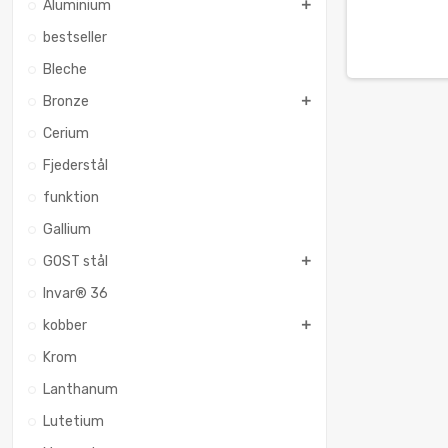
Aluminium
bestseller
Bleche
Bronze
Cerium
Fjederstål
funktion
Gallium
GOST stål
Invar® 36
kobber
Krom
Lanthanum
Lutetium